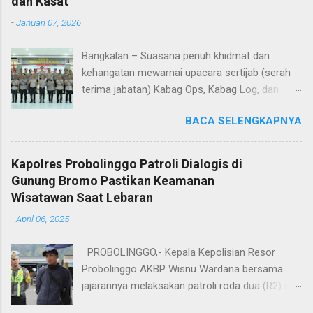
dan Kasat
-
Januari 07, 2026
Bangkalan – Suasana penuh khidmat dan
kehangatan mewarnai upacara sertijab (serah
terima jabatan) Kabag Ops, Kabag Log, dan
Kasat Lantas Polres Bangkalan yang digelar di
BACA SELENGKAPNYA
Aula Sarja Arya Racana Polres Bangkalan, Rabu
(07/01/2026). Upacara tersebut menjadi
momen penting bagi jajaran Polres Bangkalan,
Kapolres Probolinggo Patroli Dialogis di
bukan hanya sebagai pergantian jabatan
Gunung Bromo Pastikan Keamanan
struktural, tetapi juga sebagai bentuk regenerasi
Wisatawan Saat Lebaran
dan kesinambungan pengabdian kepada
-
April 06, 2025
masyarakat. Dalam sertijab tersebut, KOMPOL
Hery Kusnanto, S.H., M.H. resmi menyerahkan
PROBOLINGGO,- Kepala Kepolisian Resor
jabatan Kabag Log Polres Bangkalan untuk
Probolinggo AKBP Wisnu Wardana bersama
mengemban amanah baru sebagai Wakapolres
jajarannya melaksakan patroli roda dua (R2) di
Sampang. Jabatan Kabag Log Polres Bangkalan
kawasan Taman Nasional Bromo Tengger
selanjutnya dijabat oleh KOMPOL Moch. Rifai,