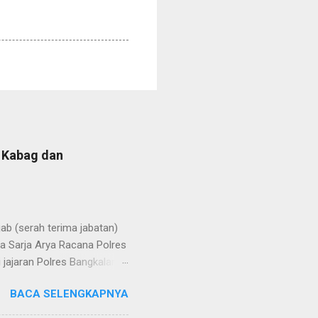
b Kabag dan
b (serah terima jabatan)
la Sarja Arya Racana Polres
jajaran Polres Bangkalan,
 regenerasi dan
BACA SELENGKAPNYA
POL Hery Kusnanto, S.H.,
ban amanah baru sebagai