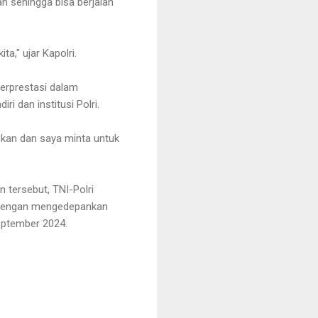
 sehingga bisa berjalan
a," ujar Kapolri.
berprestasi dalam
ri dan institusi Polri.
ekan dan saya minta untuk
n tersebut, TNI-Polri
i dengan mengedepankan
eptember 2024.