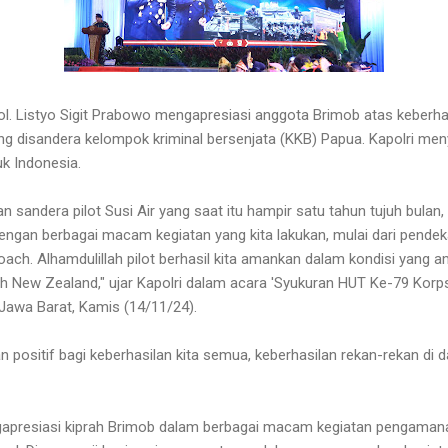
ol. Listyo Sigit Prabowo mengapresiasi anggota Brimob atas keberh
yang disandera kelompok kriminal bersenjata (KKB) Papua. Kapolri men
uk Indonesia.
 sandera pilot Susi Air yang saat itu hampir satu tahun tujuh bulan, d
ngan berbagai macam kegiatan yang kita lakukan, mulai dari pende
ch. Alhamdulillah pilot berhasil kita amankan dalam kondisi yang am
 New Zealand," ujar Kapolri dalam acara 'Syukuran HUT Ke-79 Korps
Jawa Barat, Kamis (14/11/24).
n positif bagi keberhasilan kita semua, keberhasilan rekan-rekan di d
engapresiasi kiprah Brimob dalam berbagai macam kegiatan pengamana