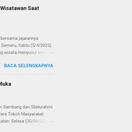
bat oleh KOMPOL Moch.
n Wisatawan Saat
res Bangkalan. Sementara
 S.H., M.H. , yang
Timur. Pada jajaran Satuan
bersama jajarannya
 Semeru, Sabtu (5/4/2025).
g wisata menyusul terjadi
ekaligus monitoring, untuk
BACA SELENGKAPNYA
njung yang semakin
olinggo menegaskan, bahwa
i tetap kondusif. Ia juga
 Muka
wa anak-anak. "Kami ingin
an," ungkap AKBP Wisnu
gikuti arahan petuga...
an Sambang dan Silaturahmi
Para Tokoh Masyarakat
katan. Selasa (30/06/2020)
syarakat Desa Tagungguh,