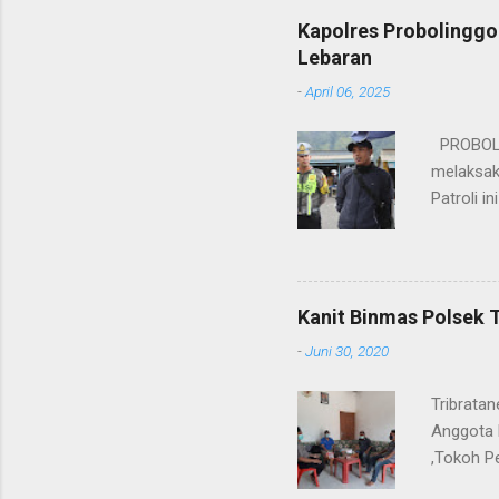
Wakapolr
Kapolres Probolinggo
Rifai, S
Lebaran
itu, posi
-
April 06, 2025
sebelumny
Lalu Linta
PROBOLIN
melaksak
Patroli 
peningkat
mengantis
meningka
pihaknya 
Kanit Binmas Polsek 
menekank
-
Juni 30, 2020
memastik
Wardana.
Tribrata
Anggota 
,Tokoh P
Kanit Bi