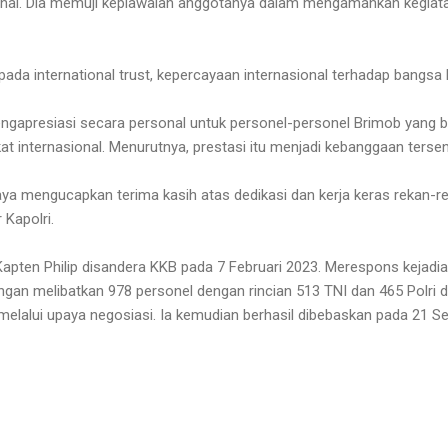
onal. Dia memuji kepiawaian anggotanya dalam mengamankan kegiatan
ada international trust, kepercayaan internasional terhadap bangsa kit
 mengapresiasi secara personal untuk personel-personel Brimob yang 
at internasional. Menurutnya, prestasi itu menjadi kebanggaan tersendi
saya mengucapkan terima kasih atas dedikasi dan kerja keras rekan-r
 Kapolri.
 Kapten Philip disandera KKB pada 7 Februari 2023. Merespons kejadia
ngan melibatkan 978 personel dengan rincian 513 TNI dan 465 Polr
elalui upaya negosiasi. Ia kemudian berhasil dibebaskan pada 21 S