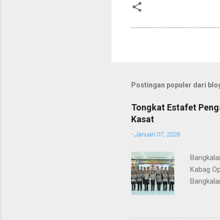
Postingan populer dari blog
Tongkat Estafet Peng
Kasat
-
Januari 07, 2026
Bangkala
Kabag Op
Bangkala
bukan han
kesinamb
M.H. res