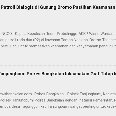
es Sampang. Jabatan Kabag Log Polres Bangkalan selanjutnya dija
 Patroli Dialogis di Gunung Bromo Pastikan Keamana
.H., M.H. , yang sebelumnya mengemban tugas sebagai Kabag Ops Pol
si Kabag Ops Polres Bangkalan kini dipercayakan kepada AKP Sumanto,
a bertugas sebagai Panit I Unit I Subdit I Ditreskrimum Polda Jawa 
s, tongkat e...
GGO,- Kepala Kepolisian Resor Probolinggo AKBP Wisnu Wardana 
an patroli roda dua (R2) di kawasan Taman Nasional Bromo Tengger
ini bertujuan, untuk memastikan keamanan dan kenyamanan pengunjun
an wisatawan saat libur lebaran 2025. “Kami melaksanakan patroli s
ipasi hal-hal yang tidak kita inginkan, seiring dengan jumlah pengu
t selama libur Lebaran," kata AKBP Wisnu Wardana. Kapolres Prob
melakukan hal ini sebagai langkah antisipasi untuk memastikan situas
Tanjungbumi Polres Bangkalan laksanakan Giat Tatap
an pentingnya keselamatan, terutama bagi pengunjung yang memba
an masyarakat dapat menikmati liburannya dengan aman dan nyam
 Ia juga menghimbau kepada masyarakat agar selalu waspada dan men
newsbangkalan.com- Polres Bangkalan - Polsek Tanjungbumi, Kegiat
Polsek Tanjungbumi Polres Bangkalan dengan Instansi Pemerintah, 
emuda desa Tagungguh kec Tanjungbumi sangat penting untuk kede
nmas Polsek Tanjungbumi, Aiptu Marhayat melakukan DDS dengan Ma