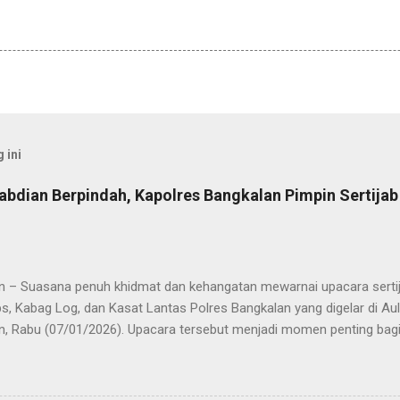
 ini
abdian Berpindah, Kapolres Bangkalan Pimpin Sertija
n – Suasana penuh khidmat dan kehangatan mewarnai upacara sertija
s, Kabag Log, dan Kasat Lantas Polres Bangkalan yang digelar di Au
n, Rabu (07/01/2026). Upacara tersebut menjadi momen penting bagi 
ya sebagai pergantian jabatan struktural, tetapi juga sebagai bentuk
ungan pengabdian kepada masyarakat. Dalam sertijab tersebut, KOM
mi menyerahkan jabatan Kabag Log Polres Bangkalan untuk mengem