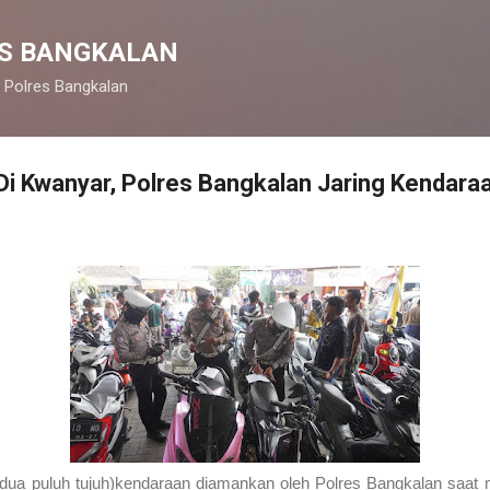
Langsung ke konten utama
S BANGKALAN
 Polres Bangkalan
Di Kwanyar, Polres Bangkalan Jaring Kendara
dua puluh tujuh)kendaraan diamankan oleh Polres Bangkalan saat 