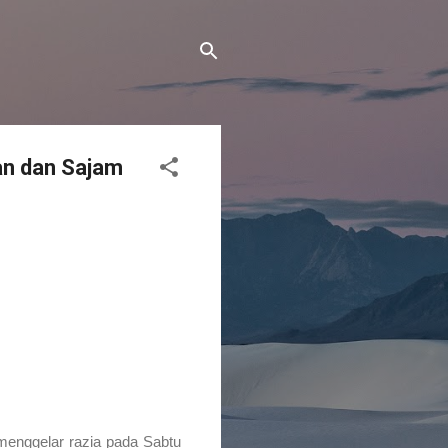
an dan Sajam
menggelar razia pada Sabtu