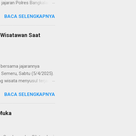
jajaran Polres Bangkalan,
 regenerasi dan
BACA SELENGKAPNYA
POL Hery Kusnanto, S.H.,
ban amanah baru sebagai
bat oleh KOMPOL Moch.
n Wisatawan Saat
res Bangkalan. Sementara
 S.H., M.H. , yang
Timur. Pada jajaran Satuan
bersama jajarannya
 Semeru, Sabtu (5/4/2025).
g wisata menyusul terjadi
ekaligus monitoring, untuk
BACA SELENGKAPNYA
njung yang semakin
olinggo menegaskan, bahwa
i tetap kondusif. Ia juga
 Muka
wa anak-anak. "Kami ingin
an," ungkap AKBP Wisnu
gikuti arahan petuga...