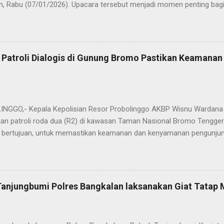
n, Rabu (07/01/2026). Upacara tersebut menjadi momen penting bagi 
ya sebagai pergantian jabatan struktural, tetapi juga sebagai bentuk
ungan pengabdian kepada masyarakat. Dalam sertijab tersebut, KOM
mi menyerahkan jabatan Kabag Log Polres Bangkalan untuk mengem
es Sampang. Jabatan Kabag Log Polres Bangkalan selanjutnya dija
 Patroli Dialogis di Gunung Bromo Pastikan Keamana
.H., M.H. , yang sebelumnya mengemban tugas sebagai Kabag Ops Pol
si Kabag Ops Polres Bangkalan kini dipercayakan kepada AKP Sumanto,
a bertugas sebagai Panit I Unit I Subdit I Ditreskrimum Polda Jawa 
s, tongkat e...
GGO,- Kepala Kepolisian Resor Probolinggo AKBP Wisnu Wardana 
an patroli roda dua (R2) di kawasan Taman Nasional Bromo Tengger
ini bertujuan, untuk memastikan keamanan dan kenyamanan pengunjun
an wisatawan saat libur lebaran 2025. “Kami melaksanakan patroli s
ipasi hal-hal yang tidak kita inginkan, seiring dengan jumlah pengu
t selama libur Lebaran," kata AKBP Wisnu Wardana. Kapolres Prob
melakukan hal ini sebagai langkah antisipasi untuk memastikan situas
Tanjungbumi Polres Bangkalan laksanakan Giat Tatap
an pentingnya keselamatan, terutama bagi pengunjung yang memba
an masyarakat dapat menikmati liburannya dengan aman dan nyam
 Ia juga menghimbau kepada masyarakat agar selalu waspada dan men