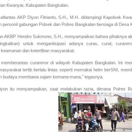
atan Kwanyar, Kabupaten Bangkalan.
atlantas AKP Diyon Fitrianto, S.H., M.H. didampingi Kapolsek Kw
 personil gabungan Polsek dan Polres Bangkalan bersiaga di Desa 
lan AKBP Hendro Sukmono, S.H., menyampaikan bahwa pihaknya ak
ingkatkan) untuk mengantisipasi adanya curas, curat, curanmo
a keamanan dan ketertiban masyarakat.
 memberantas curanmor di wilayah Kabupaten Bangkalan. Ini me
yarakat tertib berlalu lintas seperti memakai helm berSNI, mem
an budaya membawa sajam kemana-mana," tegasnya.
iyon itu menyampaikan, saat melakukan razia, dimana Polres B