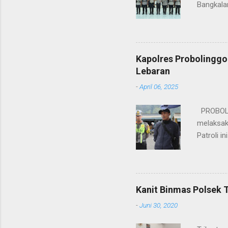
Bangkala
bukan han
kesinamb
M.H. res
Wakapolr
Kapolres Probolinggo
Rifai, S
Lebaran
itu, posi
-
April 06, 2025
sebelumny
Lalu Linta
PROBOLIN
melaksak
Patroli 
peningkat
mengantis
meningka
pihaknya 
Kanit Binmas Polsek 
menekank
-
Juni 30, 2020
memastik
Wardana.