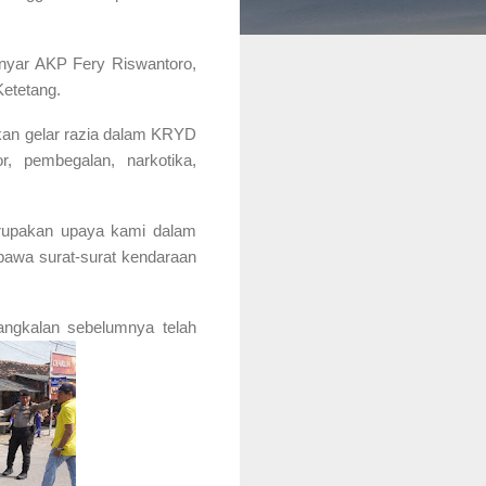
anyar AKP Fery Riswantoro,
Ketetang.
an gelar razia dalam KRYD
r, pembegalan, narkotika,
rupakan upaya kami dalam
bawa surat-surat kendaraan
angkalan sebelumnya telah