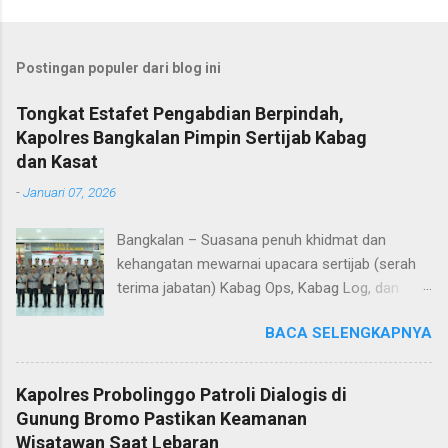
Postingan populer dari blog ini
Tongkat Estafet Pengabdian Berpindah,
Kapolres Bangkalan Pimpin Sertijab Kabag
dan Kasat
-
Januari 07, 2026
Bangkalan – Suasana penuh khidmat dan
kehangatan mewarnai upacara sertijab (serah
terima jabatan) Kabag Ops, Kabag Log, dan
Kasat Lantas Polres Bangkalan yang digelar di
BACA SELENGKAPNYA
Aula Sarja Arya Racana Polres Bangkalan, Rabu
(07/01/2026). Upacara tersebut menjadi
momen penting bagi jajaran Polres Bangkalan,
Kapolres Probolinggo Patroli Dialogis di
bukan hanya sebagai pergantian jabatan
Gunung Bromo Pastikan Keamanan
struktural, tetapi juga sebagai bentuk regenerasi
Wisatawan Saat Lebaran