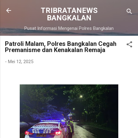
Langsung ke konten utama
TRIBRATANEWS
BANGKALAN
Pusat Informasi Mengenai Polres Bangkalan
Patroli Malam, Polres Bangkalan Cegah
Premanisme dan Kenakalan Remaja
-
Mei 12, 2025