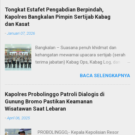
Tongkat Estafet Pengabdian Berpindah,
Kapolres Bangkalan Pimpin Sertijab Kabag
dan Kasat
-
Januari 07, 2026
Bangkalan – Suasana penuh khidmat dan
kehangatan mewarnai upacara sertijab (serah
terima jabatan) Kabag Ops, Kabag Log, dan
Kasat Lantas Polres Bangkalan yang digelar di
BACA SELENGKAPNYA
Aula Sarja Arya Racana Polres Bangkalan, Rabu
(07/01/2026). Upacara tersebut menjadi
momen penting bagi jajaran Polres Bangkalan,
Kapolres Probolinggo Patroli Dialogis di
bukan hanya sebagai pergantian jabatan
Gunung Bromo Pastikan Keamanan
struktural, tetapi juga sebagai bentuk regenerasi
Wisatawan Saat Lebaran
dan kesinambungan pengabdian kepada
-
April 06, 2025
masyarakat. Dalam sertijab tersebut, KOMPOL
Hery Kusnanto, S.H., M.H. resmi menyerahkan
PROBOLINGGO,- Kepala Kepolisian Resor
jabatan Kabag Log Polres Bangkalan untuk