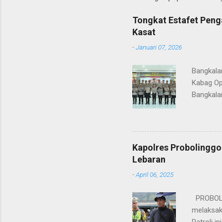
Tongkat Estafet Peng
Kasat
-
Januari 07, 2026
Bangkala
Kabag Op
Bangkala
bukan han
kesinamb
M.H. res
Wakapolr
Kapolres Probolinggo
Rifai, S
Lebaran
itu, posi
-
April 06, 2025
sebelumny
Lalu Linta
PROBOLIN
melaksak