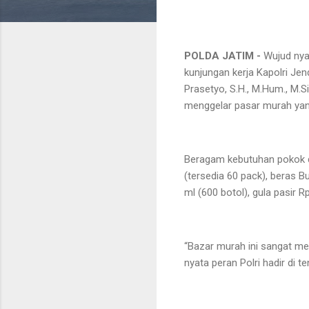
POLDA JATIM -
Wujud nyat
kunjungan kerja Kapolri Jend
Prasetyo, S.H., M.Hum., M.S
menggelar pasar murah yan
Beragam kebutuhan pokok di
(tersedia 60 pack), beras 
ml (600 botol), gula pasir 
“Bazar murah ini sangat me
nyata peran Polri hadir di 