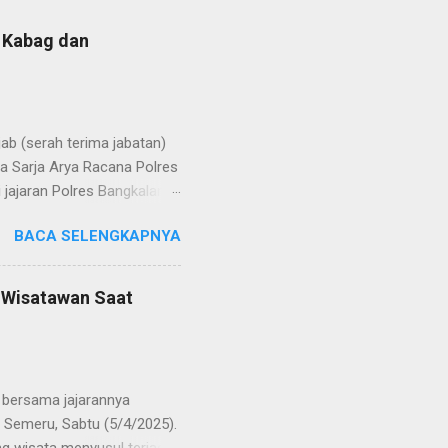
b Kabag dan
b (serah terima jabatan)
la Sarja Arya Racana Polres
jajaran Polres Bangkalan,
 regenerasi dan
BACA SELENGKAPNYA
POL Hery Kusnanto, S.H.,
ban amanah baru sebagai
bat oleh KOMPOL Moch.
n Wisatawan Saat
res Bangkalan. Sementara
 S.H., M.H. , yang
Timur. Pada jajaran Satuan
bersama jajarannya
 Semeru, Sabtu (5/4/2025).