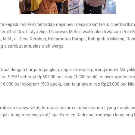
a kepedulian Polri terhadap daya beli masyarakat terus diperlihatka
eral Pol Drs. Listyo Sigit Prabowo, M.Si. diwakili oleh Irwasum Polri K
i., M.M., di Desa Rembun, Kecamatan Dampit, Kabupaten Malang, Rabu 
g disambut antusias oleh warga.
jual dengan harga terjangkau, seperti minyak goreng merek Minyakkit
Bulog SPHP seharga Rp60.000 per 5 kg (1.000 pack), minyak goreng m
Rp16.000 per kilogram (500 pack), dan telur ayam ras Rp23.000 per kil
mbantu masyarakat, terutama dalam situasi ekonomi yang masih penu
tengah-tengah masyarakat,” ujar Komjen Dedi saat meninjau langsung l