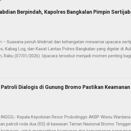
abdian Berpindah, Kapolres Bangkalan Pimpin Sertija
n – Suasana penuh khidmat dan kehangatan mewarnai upacara sertija
s, Kabag Log, dan Kasat Lantas Polres Bangkalan yang digelar di Au
n, Rabu (07/01/2026). Upacara tersebut menjadi momen penting bagi 
ya sebagai pergantian jabatan struktural, tetapi juga sebagai bentuk
ungan pengabdian kepada masyarakat. Dalam sertijab tersebut, KOM
mi menyerahkan jabatan Kabag Log Polres Bangkalan untuk mengem
es Sampang. Jabatan Kabag Log Polres Bangkalan selanjutnya dija
 Patroli Dialogis di Gunung Bromo Pastikan Keamana
.H., M.H. , yang sebelumnya mengemban tugas sebagai Kabag Ops Pol
si Kabag Ops Polres Bangkalan kini dipercayakan kepada AKP Sumanto,
a bertugas sebagai Panit I Unit I Subdit I Ditreskrimum Polda Jawa 
s, tongkat e...
GGO,- Kepala Kepolisian Resor Probolinggo AKBP Wisnu Wardana 
an patroli roda dua (R2) di kawasan Taman Nasional Bromo Tengger