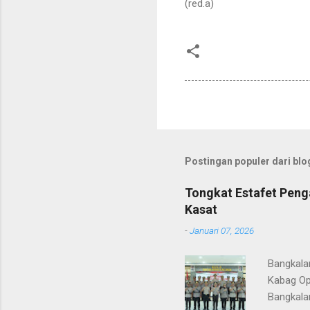
(red.a)
Postingan populer dari blog
Tongkat Estafet Peng
Kasat
-
Januari 07, 2026
Bangkala
Kabag Op
Bangkala