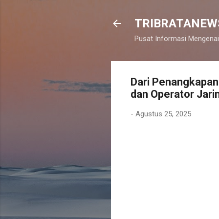
TRIBRATANEW
Pusat Informasi Mengenai
Dari Penangkapan 
dan Operator Jari
-
Agustus 25, 2025