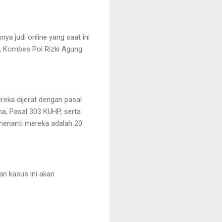
ya judi online yang saat ini
ri, Kombes Pol Rizki Agung
reka dijerat dengan pasal
na, Pasal 303 KUHP, serta
menanti mereka adalah 20
an kasus ini akan