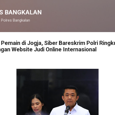
Langsung ke konten utama
S BANGKALAN
 Polres Bangkalan
Pemain di Jogja, Siber Bareskrim Polri Ring
ngan Website Judi Online Internasional