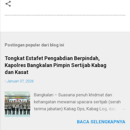
Postingan populer dari blog ini
Tongkat Estafet Pengabdian Berpindah,
Kapolres Bangkalan Pimpin Sertijab Kabag
dan Kasat
-
Januari 07, 2026
Bangkalan – Suasana penuh khidmat dan
kehangatan mewarnai upacara sertijab (serah
terima jabatan) Kabag Ops, Kabag Log, dan
Kasat Lantas Polres Bangkalan yang digelar di
BACA SELENGKAPNYA
Aula Sarja Arya Racana Polres Bangkalan, Rabu
(07/01/2026). Upacara tersebut menjadi