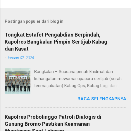
Postingan populer dari blog ini
Tongkat Estafet Pengabdian Berpindah,
Kapolres Bangkalan Pimpin Sertijab Kabag
dan Kasat
-
Januari 07, 2026
Bangkalan – Suasana penuh khidmat dan
kehangatan mewarnai upacara sertijab (serah
terima jabatan) Kabag Ops, Kabag Log, dan
Kasat Lantas Polres Bangkalan yang digelar di
BACA SELENGKAPNYA
Aula Sarja Arya Racana Polres Bangkalan, Rabu
(07/01/2026). Upacara tersebut menjadi
momen penting bagi jajaran Polres Bangkalan,
Kapolres Probolinggo Patroli Dialogis di
bukan hanya sebagai pergantian jabatan
Gunung Bromo Pastikan Keamanan
struktural, tetapi juga sebagai bentuk regenerasi
Wisatawan Saat Lebaran