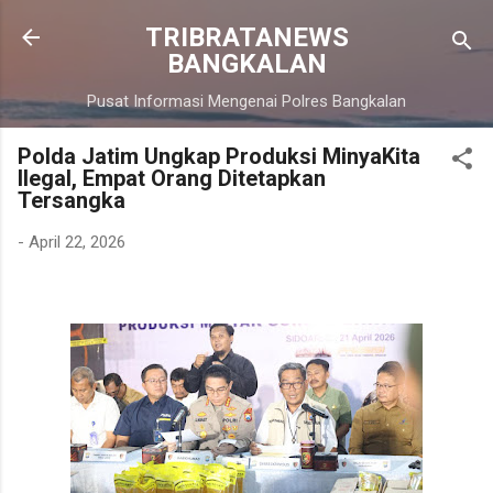
Langsung ke konten utama
TRIBRATANEWS
BANGKALAN
Pusat Informasi Mengenai Polres Bangkalan
Polda Jatim Ungkap Produksi MinyaKita
Ilegal, Empat Orang Ditetapkan
Tersangka
-
April 22, 2026