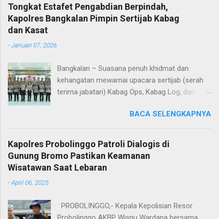
Tongkat Estafet Pengabdian Berpindah,
Kapolres Bangkalan Pimpin Sertijab Kabag
dan Kasat
-
Januari 07, 2026
Bangkalan – Suasana penuh khidmat dan
kehangatan mewarnai upacara sertijab (serah
terima jabatan) Kabag Ops, Kabag Log, dan
Kasat Lantas Polres Bangkalan yang digelar di
BACA SELENGKAPNYA
Aula Sarja Arya Racana Polres Bangkalan, Rabu
(07/01/2026). Upacara tersebut menjadi
momen penting bagi jajaran Polres Bangkalan,
Kapolres Probolinggo Patroli Dialogis di
bukan hanya sebagai pergantian jabatan
Gunung Bromo Pastikan Keamanan
struktural, tetapi juga sebagai bentuk regenerasi
Wisatawan Saat Lebaran
dan kesinambungan pengabdian kepada
-
April 06, 2025
masyarakat. Dalam sertijab tersebut, KOMPOL
Hery Kusnanto, S.H., M.H. resmi menyerahkan
PROBOLINGGO,- Kepala Kepolisian Resor
jabatan Kabag Log Polres Bangkalan untuk
Probolinggo AKBP Wisnu Wardana bersama