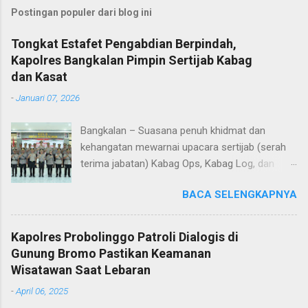
Postingan populer dari blog ini
Tongkat Estafet Pengabdian Berpindah,
Kapolres Bangkalan Pimpin Sertijab Kabag
dan Kasat
-
Januari 07, 2026
Bangkalan – Suasana penuh khidmat dan
kehangatan mewarnai upacara sertijab (serah
terima jabatan) Kabag Ops, Kabag Log, dan
Kasat Lantas Polres Bangkalan yang digelar di
BACA SELENGKAPNYA
Aula Sarja Arya Racana Polres Bangkalan, Rabu
(07/01/2026). Upacara tersebut menjadi
momen penting bagi jajaran Polres Bangkalan,
Kapolres Probolinggo Patroli Dialogis di
bukan hanya sebagai pergantian jabatan
Gunung Bromo Pastikan Keamanan
struktural, tetapi juga sebagai bentuk regenerasi
Wisatawan Saat Lebaran
dan kesinambungan pengabdian kepada
-
April 06, 2025
masyarakat. Dalam sertijab tersebut, KOMPOL