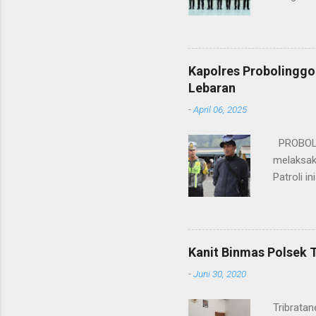
bukan han
kesinamb
M.H. res
Wakapolr
Kapolres Probolinggo
Rifai, S
Lebaran
itu, posi
-
April 06, 2025
sebelumny
Lalu Linta
PROBOLIN
melaksak
Patroli 
peningkat
mengantis
meningka
pihaknya 
Kanit Binmas Polsek 
menekank
-
Juni 30, 2020
memastik
Wardana.
Tribrata