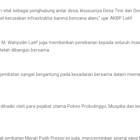
an vital sebagai penghubung antar desa, khususnya Desa Tiris dan De
t kerusakan infrastruktur karena bencana alam," ujar AKBP Latif.
 M. Wahyudin Latif juga memberikan penekanan kepada seluruh masy
 telah dibangun bersama.
jembatan sangat bergantung pada kesadaran bersama dalam memelih
 dihadiri oleh para pejabat utama Polres Probolinggo, Muspika dan 
 jembatan Merah Putih Presisi ini pula, mencerminkan sinergi yang b