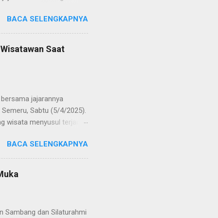
 regenerasi dan
BACA SELENGKAPNYA
POL Hery Kusnanto, S.H.,
ban amanah baru sebagai
bat oleh KOMPOL Moch.
n Wisatawan Saat
res Bangkalan. Sementara
 S.H., M.H. , yang
Timur. Pada jajaran Satuan
bersama jajarannya
 Semeru, Sabtu (5/4/2025).
g wisata menyusul terjadi
ekaligus monitoring, untuk
BACA SELENGKAPNYA
njung yang semakin
olinggo menegaskan, bahwa
i tetap kondusif. Ia juga
 Muka
wa anak-anak. "Kami ingin
an," ungkap AKBP Wisnu
gikuti arahan petuga...
an Sambang dan Silaturahmi