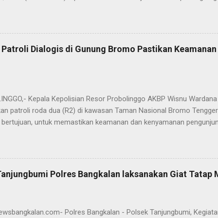
ya sebagai pergantian jabatan struktural, tetapi juga sebagai bentuk
ungan pengabdian kepada masyarakat. Dalam sertijab tersebut, KOM
mi menyerahkan jabatan Kabag Log Polres Bangkalan untuk mengem
es Sampang. Jabatan Kabag Log Polres Bangkalan selanjutnya dija
 Patroli Dialogis di Gunung Bromo Pastikan Keamana
.H., M.H. , yang sebelumnya mengemban tugas sebagai Kabag Ops Pol
si Kabag Ops Polres Bangkalan kini dipercayakan kepada AKP Sumanto,
a bertugas sebagai Panit I Unit I Subdit I Ditreskrimum Polda Jawa 
s, tongkat e...
GGO,- Kepala Kepolisian Resor Probolinggo AKBP Wisnu Wardana 
an patroli roda dua (R2) di kawasan Taman Nasional Bromo Tengger
ini bertujuan, untuk memastikan keamanan dan kenyamanan pengunjun
an wisatawan saat libur lebaran 2025. “Kami melaksanakan patroli s
ipasi hal-hal yang tidak kita inginkan, seiring dengan jumlah pengu
t selama libur Lebaran," kata AKBP Wisnu Wardana. Kapolres Prob
melakukan hal ini sebagai langkah antisipasi untuk memastikan situas
Tanjungbumi Polres Bangkalan laksanakan Giat Tatap
an pentingnya keselamatan, terutama bagi pengunjung yang memba
an masyarakat dapat menikmati liburannya dengan aman dan nyam
 Ia juga menghimbau kepada masyarakat agar selalu waspada dan men
newsbangkalan.com- Polres Bangkalan - Polsek Tanjungbumi, Kegiat