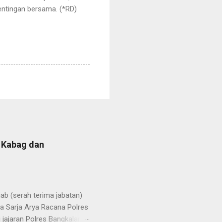
ntingan bersama. (*RD)
b Kabag dan
b (serah terima jabatan)
la Sarja Arya Racana Polres
jajaran Polres Bangkalan,