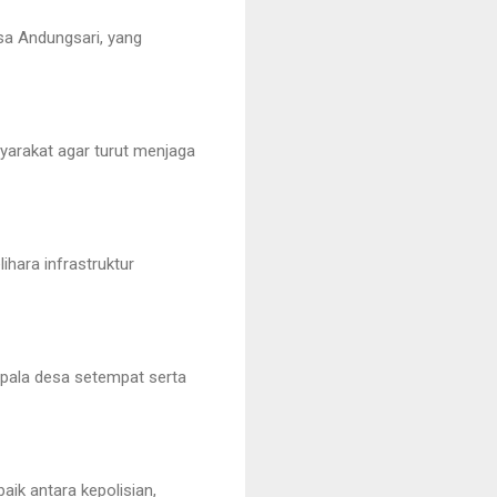
sa Andungsari, yang
arakat agar turut menjaga
ara infrastruktur
kepala desa setempat serta
aik antara kepolisian,