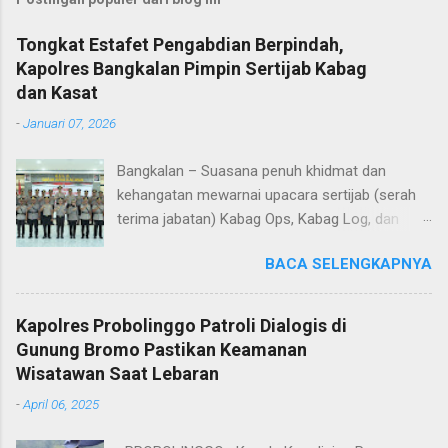
Tongkat Estafet Pengabdian Berpindah,
Kapolres Bangkalan Pimpin Sertijab Kabag
dan Kasat
-
Januari 07, 2026
Bangkalan – Suasana penuh khidmat dan
kehangatan mewarnai upacara sertijab (serah
terima jabatan) Kabag Ops, Kabag Log, dan
Kasat Lantas Polres Bangkalan yang digelar di
BACA SELENGKAPNYA
Aula Sarja Arya Racana Polres Bangkalan, Rabu
(07/01/2026). Upacara tersebut menjadi
momen penting bagi jajaran Polres Bangkalan,
Kapolres Probolinggo Patroli Dialogis di
bukan hanya sebagai pergantian jabatan
Gunung Bromo Pastikan Keamanan
struktural, tetapi juga sebagai bentuk regenerasi
Wisatawan Saat Lebaran
dan kesinambungan pengabdian kepada
-
April 06, 2025
masyarakat. Dalam sertijab tersebut, KOMPOL
Hery Kusnanto, S.H., M.H. resmi menyerahkan