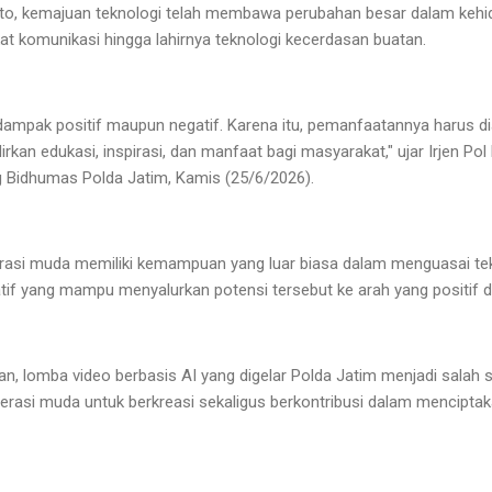
nto, kemajuan teknologi telah membawa perubahan besar dalam kehi
t komunikasi hingga lahirnya teknologi kecerdasan buatan.
mpak positif maupun negatif. Karena itu, pemanfaatannya harus di
kan edukasi, inspirasi, dan manfaat bagi masyarakat," ujar Irjen 
Bidhumas Polda Jatim, Kamis (25/6/2026).
rasi muda memiliki kemampuan yang luar biasa dalam menguasai teknol
atif yang mampu menyalurkan potensi tersebut ke arah yang positif d
n, lomba video berbasis AI yang digelar Polda Jatim menjadi salah 
rasi muda untuk berkreasi sekaligus berkontribusi dalam menciptak