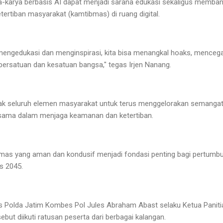
rya-karya berbasis AI dapat menjadi sarana edukasi sekaligus memb
rtiban masyarakat (kamtibmas) di ruang digital.
g mengedukasi dan menginspirasi, kita bisa menangkal hoaks, mence
persatuan dan kesatuan bangsa," tegas Irjen Nanang.
ak seluruh elemen masyarakat untuk terus menggelorakan semangat
rsama dalam menjaga keamanan dan ketertiban.
bmas yang aman dan kondusif menjadi fondasi penting bagi pertum
s 2045.
s Polda Jatim Kombes Pol Jules Abraham Abast selaku Ketua Pani
ebut diikuti ratusan peserta dari berbagai kalangan.