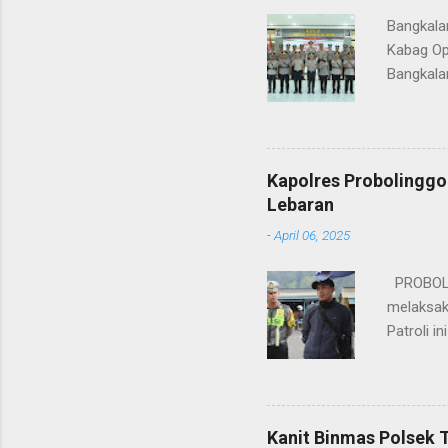
Bangkala
Kabag Op
Bangkala
bukan han
kesinamb
M.H. res
Wakapolr
Kapolres Probolinggo
Rifai, S
Lebaran
itu, posi
-
April 06, 2025
sebelumny
Lalu Linta
PROBOLIN
melaksak
Patroli 
peningkat
mengantis
meningka
pihaknya 
Kanit Binmas Polsek 