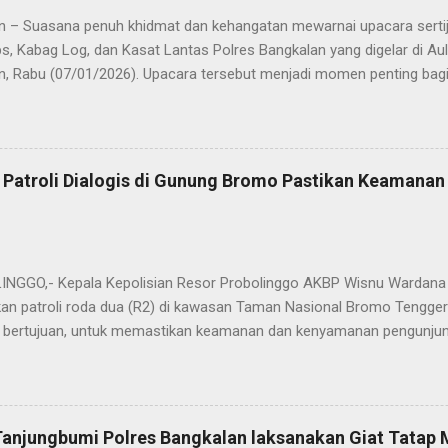
n – Suasana penuh khidmat dan kehangatan mewarnai upacara sertija
s, Kabag Log, dan Kasat Lantas Polres Bangkalan yang digelar di Au
n, Rabu (07/01/2026). Upacara tersebut menjadi momen penting bagi 
ya sebagai pergantian jabatan struktural, tetapi juga sebagai bentuk
ungan pengabdian kepada masyarakat. Dalam sertijab tersebut, KOM
mi menyerahkan jabatan Kabag Log Polres Bangkalan untuk mengem
es Sampang. Jabatan Kabag Log Polres Bangkalan selanjutnya dija
 Patroli Dialogis di Gunung Bromo Pastikan Keamana
.H., M.H. , yang sebelumnya mengemban tugas sebagai Kabag Ops Pol
si Kabag Ops Polres Bangkalan kini dipercayakan kepada AKP Sumanto,
a bertugas sebagai Panit I Unit I Subdit I Ditreskrimum Polda Jawa 
s, tongkat e...
GGO,- Kepala Kepolisian Resor Probolinggo AKBP Wisnu Wardana 
an patroli roda dua (R2) di kawasan Taman Nasional Bromo Tengger
ini bertujuan, untuk memastikan keamanan dan kenyamanan pengunjun
an wisatawan saat libur lebaran 2025. “Kami melaksanakan patroli s
ipasi hal-hal yang tidak kita inginkan, seiring dengan jumlah pengu
t selama libur Lebaran," kata AKBP Wisnu Wardana. Kapolres Prob
melakukan hal ini sebagai langkah antisipasi untuk memastikan situas
Tanjungbumi Polres Bangkalan laksanakan Giat Tatap