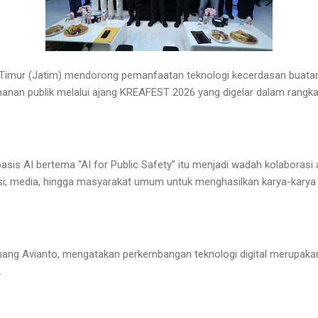
imur (Jatim) mendorong pemanfaatan teknologi kecerdasan buatan at
anan publik melalui ajang KREAFEST 2026 yang digelar dalam rangka
sis AI bertema “AI for Public Safety” itu menjadi wadah kolaborasi 
si, media, hingga masyarakat umum untuk menghasilkan karya-karya d
anang Avianto, mengatakan perkembangan teknologi digital merupak
.