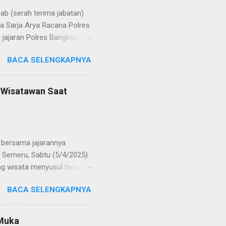
b (serah terima jabatan)
la Sarja Arya Racana Polres
jajaran Polres Bangkalan,
 regenerasi dan
BACA SELENGKAPNYA
POL Hery Kusnanto, S.H.,
ban amanah baru sebagai
bat oleh KOMPOL Moch.
n Wisatawan Saat
res Bangkalan. Sementara
 S.H., M.H. , yang
Timur. Pada jajaran Satuan
bersama jajarannya
 Semeru, Sabtu (5/4/2025).
g wisata menyusul terjadi
ekaligus monitoring, untuk
BACA SELENGKAPNYA
njung yang semakin
olinggo menegaskan, bahwa
i tetap kondusif. Ia juga
 Muka