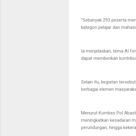
"Sebanyak 293 peserta mengi
kategori pelajar dan mahas
Ia menjelaskan, tema AI fo
dapat memberikan kontribus
Selain itu, kegiatan terseb
berbagai elemen masyaraka
Menurut Kombes Pol Abast, 
meningkatkan kesadaran mas
perundungan, hingga kekera