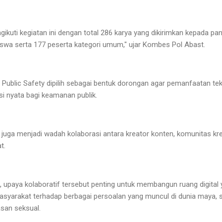
kuti kegiatan ini dengan total 286 karya yang dikirimkan kepada panit
iswa serta 177 peserta kategori umum," ujar Kombes Pol Abast.
r Public Safety dipilih sebagai bentuk dorongan agar pemanfaatan t
i nyata bagi keamanan publik.
ut juga menjadi wadah kolaborasi antara kreator konten, komunitas kre
t.
upaya kolaboratif tersebut penting untuk membangun ruang digital 
yarakat terhadap berbagai persoalan yang muncul di dunia maya, sep
san seksual.