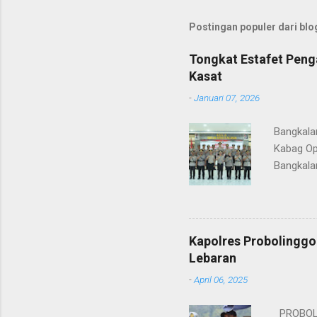
Postingan populer dari blog
Tongkat Estafet Peng
Kasat
-
Januari 07, 2026
Bangkala
Kabag Op
Bangkala
bukan han
kesinamb
M.H. res
Wakapolr
Kapolres Probolinggo
Rifai, S
Lebaran
itu, posi
-
April 06, 2025
sebelumny
Lalu Linta
PROBOLIN