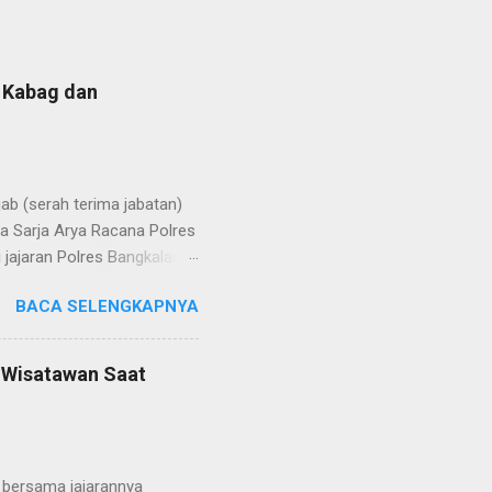
b Kabag dan
b (serah terima jabatan)
la Sarja Arya Racana Polres
jajaran Polres Bangkalan,
 regenerasi dan
BACA SELENGKAPNYA
POL Hery Kusnanto, S.H.,
ban amanah baru sebagai
bat oleh KOMPOL Moch.
n Wisatawan Saat
res Bangkalan. Sementara
 S.H., M.H. , yang
Timur. Pada jajaran Satuan
bersama jajarannya