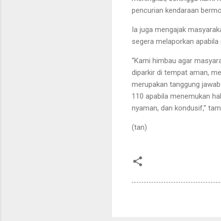
pencurian kendaraan bermot
Ia juga mengajak masyaraka
segera melaporkan apabila
“Kami himbau agar masyara
diparkir di tempat aman, m
merupakan tanggung jawab b
110 apabila menemukan hal
nyaman, dan kondusif,” ta
(tan)