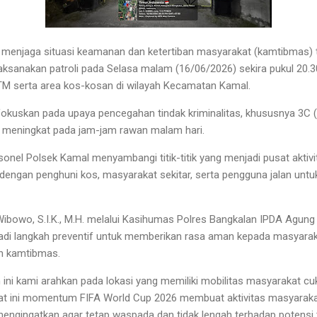
menjaga situasi keamanan dan ketertiban masyarakat (kamtibmas) 
ksanakan patroli pada Selasa malam (16/06/2026) sekira pukul 20.
M serta area kos-kosan di wilayah Kecamatan Kamal.
difokuskan pada upaya pencegahan tindak kriminalitas, khususnya
3C (
 meningkat pada jam-jam rawan malam hari.
onel Polsek Kamal menyambangi titik-titik yang menjadi pusat akti
 dengan penghuni kos, masyarakat sekitar, serta pengguna jalan un
bowo, S.I.K., M.H. melalui Kasihumas Polres Bangkalan
IPDA Agung
njadi langkah preventif untuk memberikan rasa aman kepada masyara
an kamtibmas.
 ini kami arahkan pada lokasi yang memiliki mobilitas masyarakat cu
t ini momentum FIFA World Cup 2026 membuat aktivitas masyaraka
engingatkan agar tetap waspada dan tidak lengah terhadap potensi t