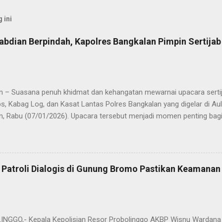
 ini
abdian Berpindah, Kapolres Bangkalan Pimpin Sertija
n – Suasana penuh khidmat dan kehangatan mewarnai upacara sertija
s, Kabag Log, dan Kasat Lantas Polres Bangkalan yang digelar di Au
n, Rabu (07/01/2026). Upacara tersebut menjadi momen penting bagi 
ya sebagai pergantian jabatan struktural, tetapi juga sebagai bentuk
ungan pengabdian kepada masyarakat. Dalam sertijab tersebut, KOM
mi menyerahkan jabatan Kabag Log Polres Bangkalan untuk mengem
es Sampang. Jabatan Kabag Log Polres Bangkalan selanjutnya dija
 Patroli Dialogis di Gunung Bromo Pastikan Keamana
.H., M.H. , yang sebelumnya mengemban tugas sebagai Kabag Ops Pol
si Kabag Ops Polres Bangkalan kini dipercayakan kepada AKP Sumanto,
a bertugas sebagai Panit I Unit I Subdit I Ditreskrimum Polda Jawa 
s, tongkat e...
GGO,- Kepala Kepolisian Resor Probolinggo AKBP Wisnu Wardana 