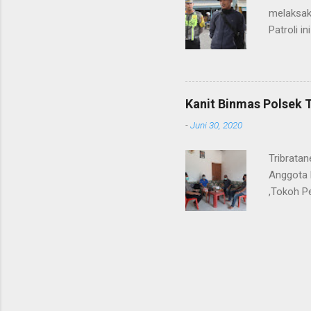
melaksak
Patroli 
peningkat
mengantis
meningka
pihaknya 
Kanit Binmas Polsek 
menekank
-
Juni 30, 2020
memastik
Wardana.
Tribrata
Anggota 
,Tokoh P
Kanit Bi
ngobrol 
tetap ama
Harkamti
luaskan.
masyarak
masyarak