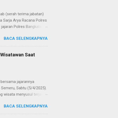
b (serah terima jabatan)
la Sarja Arya Racana Polres
jajaran Polres Bangkalan,
 regenerasi dan
BACA SELENGKAPNYA
POL Hery Kusnanto, S.H.,
ban amanah baru sebagai
bat oleh KOMPOL Moch.
n Wisatawan Saat
res Bangkalan. Sementara
 S.H., M.H. , yang
Timur. Pada jajaran Satuan
bersama jajarannya
 Semeru, Sabtu (5/4/2025).
g wisata menyusul terjadi
ekaligus monitoring, untuk
BACA SELENGKAPNYA
njung yang semakin
olinggo menegaskan, bahwa