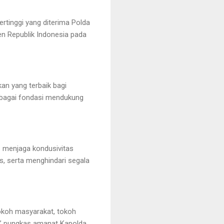
rtinggi yang diterima Polda
en Republik Indonesia pada
kan yang terbaik bagi
ebagai fondasi mendukung
 menjaga kondusivitas
s, serta menghindari segala
tokoh masyarakat, tokoh
t,” pungkas amanat Kapolda