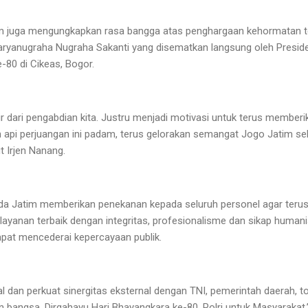
im juga mengungkapkan rasa bangga atas penghargaan kehormatan te
karyanugraha Nugraha Sakanti yang disematkan langsung oleh Presid
-80 di Cikeas, Bogor.
r dari pengabdian kita. Justru menjadi motivasi untuk terus memberi
n api perjuangan ini padam, terus gelorakan semangat Jogo Jatim s
t Irjen Nanang.
a Jatim memberikan penekanan kepada seluruh personel agar terus
yanan terbaik dengan integritas, profesionalisme dan sikap humani
pat mencederai kepercayaan publik.
al dan perkuat sinergitas eksternal dengan TNI, pemerintah daerah, 
 bangsa. Dirgahayu Hari Bhayangkara ke-80, Polri untuk Masyaraka