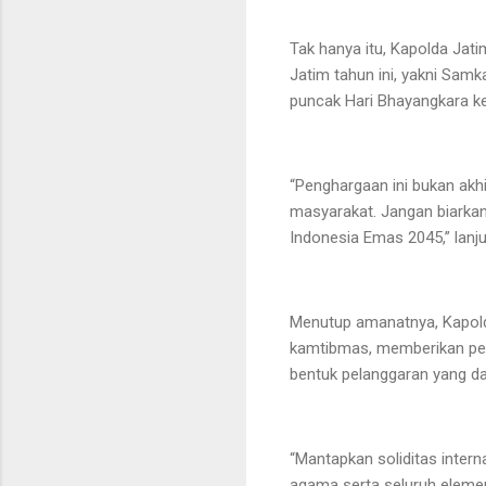
Tak hanya itu, Kapolda Jat
Jatim tahun ini, yakni Sam
puncak Hari Bhayangkara ke
“Penghargaan ini bukan akhi
masyarakat. Jangan biarka
Indonesia Emas 2045,” lanju
Menutup amanatnya, Kapold
kamtibmas, memberikan pela
bentuk pelanggaran yang da
“Mantapkan soliditas intern
agama serta seluruh elemen