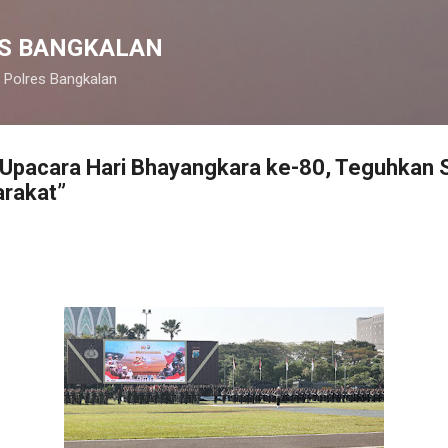
Langsung ke konten utama
S BANGKALAN
 Polres Bangkalan
r Upacara Hari Bhayangkara ke-80, Teguhkan
arakat”