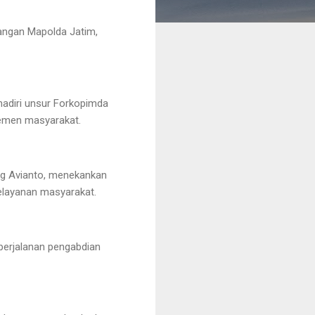
angan Mapolda Jatim,
hadiri unsur Forkopimda
elemen masyarakat.
ng Avianto, menekankan
pelayanan masyarakat.
perjalanan pengabdian