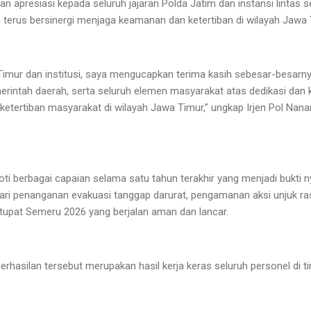
apresiasi kepada seluruh jajaran Polda Jatim dan instansi lintas s
 terus bersinergi menjaga keamanan dan ketertiban di wilayah Jawa 
mur dan institusi, saya mengucapkan terima kasih sebesar-besarny
erintah daerah, serta seluruh elemen masyarakat atas dedikasi dan 
tertiban masyarakat di wilayah Jawa Timur,” ungkap Irjen Pol Nana
i berbagai capaian selama satu tahun terakhir yang menjadi bukti ny
ari penanganan evakuasi tanggap darurat, pengamanan aksi unjuk ra
Ketupat Semeru 2026 yang berjalan aman dan lancar.
rhasilan tersebut merupakan hasil kerja keras seluruh personel di 