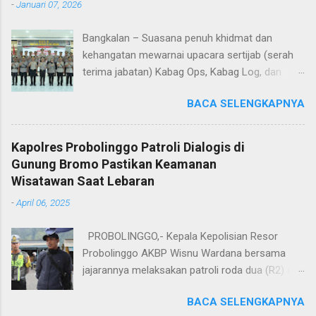
-
Januari 07, 2026
Bangkalan – Suasana penuh khidmat dan
kehangatan mewarnai upacara sertijab (serah
terima jabatan) Kabag Ops, Kabag Log, dan
Kasat Lantas Polres Bangkalan yang digelar di
BACA SELENGKAPNYA
Aula Sarja Arya Racana Polres Bangkalan, Rabu
(07/01/2026). Upacara tersebut menjadi
momen penting bagi jajaran Polres Bangkalan,
Kapolres Probolinggo Patroli Dialogis di
bukan hanya sebagai pergantian jabatan
Gunung Bromo Pastikan Keamanan
struktural, tetapi juga sebagai bentuk regenerasi
Wisatawan Saat Lebaran
dan kesinambungan pengabdian kepada
-
April 06, 2025
masyarakat. Dalam sertijab tersebut, KOMPOL
Hery Kusnanto, S.H., M.H. resmi menyerahkan
PROBOLINGGO,- Kepala Kepolisian Resor
jabatan Kabag Log Polres Bangkalan untuk
Probolinggo AKBP Wisnu Wardana bersama
mengemban amanah baru sebagai Wakapolres
jajarannya melaksakan patroli roda dua (R2) di
Sampang. Jabatan Kabag Log Polres Bangkalan
kawasan Taman Nasional Bromo Tengger
selanjutnya dijabat oleh KOMPOL Moch. Rifai,
BACA SELENGKAPNYA
Semeru, Sabtu (5/4/2025). Patroli ini bertujuan,
S.H., M.H. , yang sebelumnya mengemban tugas