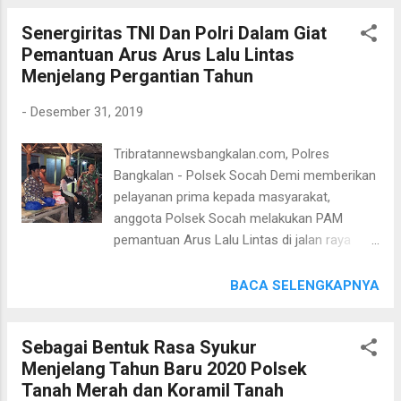
Dalam kesempatan siang ini AIPTU
nyaman terhadap warga masyarakat,
Senergiritas TNI Dan Polri Dalam Giat
H.ACH.JUFRI berikan himbauan Kamtibmas
disamping itu juga dengan keberadaan Polisi
Pemantuan Arus Arus Lalu Lintas
dengan Warga Paterongan dan memberikan
yang sambang di desa diharapkan bisa
Menjelang Pergantian Tahun
himbauan tentang himbauan agar masyrakat
memberikan rasa aman serta mengurangi d...
tidak menggunakan Knalpot Brong menjelang
-
Desember 31, 2019
malam pergantian tahun Kapolsek Galis AKP
DAKY DZUL QORNAIN S.H. melalui Kasubag
Tribratannewsbangkalan.com, Polres
Humas Polres Bangkalan IPTU M.BAHRUDI
Bangkalan - Polsek Socah Demi memberikan
,SH. menyampaikan " bahwa petugas dari
pelayanan prima kepada masyarakat,
Polsek Galis akan selalu turun dan dekat
anggota Polsek Socah melakukan PAM
dengan msyarakat tutur Kapolsek".
pemantuan Arus Lalu Lintas di jalan raya
Keleyam Desa Keleyan Selasa malam
(31/12/2019). Kasium Aipda Edy Sumarsono
BACA SELENGKAPNYA
Bersama 5 Anggota piket malam dan stag
Polsek Socah dibantu 2 anggota Koramil
Sebagai Bentuk Rasa Syukur
Socah melakukan pam dan penantian arus
Menjelang Tahun Baru 2020 Polsek
acara Akhir Tahun dan Awal Tahun di Desa
Tanah Merah dan Koramil Tanah
Keleyam Kec. Tanjung Bumi Kab. Bangkalan.