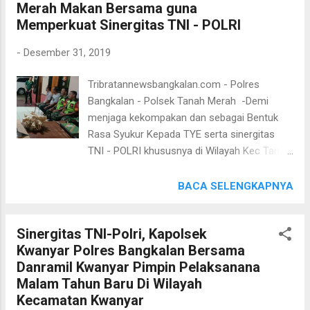
Merah Makan Bersama guna
Agar pelaksanaan dapat berjalan aman tanpa
Memperkuat Sinergitas TNI - POLRI
gangguan. Kegiatan Pengaman pemantauan
arus lalu lintas oleh Polsek Socah dilakukan
-
Desember 31, 2019
untuk menjaga keamanan dan ketertiban di
wilayah hukum Polsek Socah “Semoga
Tribratannewsbangkalan.com - Polres
dengan kegiatan ini masyarakat dapat
Bangkalan - Polsek Tanah Merah -Demi
terlindungi karena hadirnya TNI dan Polisi
menjaga kekompakan dan sebagai Bentuk
ditengah-tengah masyarakat" Ujar Kapolres
Rasa Syukur Kepada TYE serta sinergitas
Bangkalan AKBP Rama Samtama Putra, S.I.K,
TNI - POLRI khususnya di Wilayah Kec Tanah
M.Si, M.H. ( Hms TB)
Merah Kab Bangkalan Malam ini Setelah
Melaksanakan Patroli Bersama di Beberapa
BACA SELENGKAPNYA
Obyek Vital dan Tempat Tempat yang di
Anggap Rawan Kapolsek Tanah Merah AKP
Sinergitas TNI-Polri, Kapolsek
NUR ACHMAD SPd beserta Anggota dan
Kwanyar Polres Bangkalan Bersama
Koramil Tanah Merah Melaksanakan Makan
Danramil Kwanyar Pimpin Pelaksanana
Bersama di Mako Polsek Tanah Merah
Malam Tahun Baru Di Wilayah
Polres Bangkalan. Sebagai Bentuk Rasa
Kecamatan Kwanyar
Syukur Malam ini Polsek Tanah Merah telah