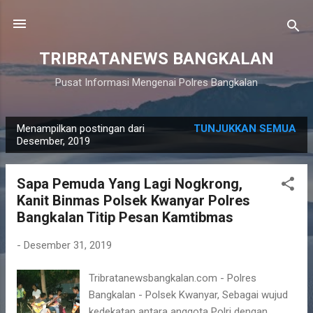
Langsung ke konten utama
TRIBRATANEWS BANGKALAN
Pusat Informasi Mengenai Polres Bangkalan
Menampilkan postingan dari
TUNJUKKAN SEMUA
P
Desember, 2019
o
s
Sapa Pemuda Yang Lagi Nogkrong,
t
Kanit Binmas Polsek Kwanyar Polres
i
Bangkalan Titip Pesan Kamtibmas
n
g
-
Desember 31, 2019
a
Tribratanewsbangkalan.com - Polres
n
Bangkalan - Polsek Kwanyar, Sebagai wujud
kedekatan antara anggota Polri dengan