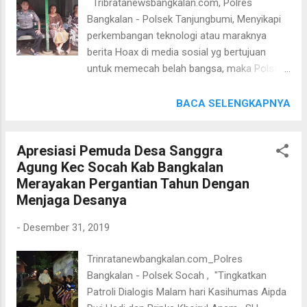
Tribratanewsbangkalan.com, Polres
Ibadah petugas Polsek Galis memberikan
Bangkalan - Polsek Tanjungbumi, Menyikapi
pesan Kamtibmas mengharap bantuan dan
perkembangan teknologi atau maraknya
kerjasamanya dalam rangka menjaga situasi
berita Hoax di media sosial yg bertujuan
Kamtibmas di desa Galis Kapolsek Galis
untuk memecah belah bangsa, maka Polsek
AKP.DAKY DZUL QORNAIN,SH. menuturkan"
Tanjungbumi Res Bangkalan aktif melakukan
bahwa sudah menjadi komitmen Polsek Galis
Sambang Desa memberikan penyuluhan
BACA SELENGKAPNYA
Polres Bangkalan akan semakin dekat
kepada masyarakat. Seperti yang dilakukan
dengan masyarakat semoga polri semakin
oleh Bripka Ahmad Muaddom Kasi Humas
dicintai...
Apresiasi Pemuda Desa Sanggra
Polsek Tanjungbumi dan satu Anggota
Agung Kec Socah Kab Bangkalan
Polsek Tanjungbumi, Selasa (31/1/12/19),
Merayakan Pergantian Tahun Dengan
Bripka Ahmad Muaddom melakukan
Menjaga Desanya
melaksanakan Binluh kepada Emak Emak
Desa Tanjungbumi sambil berbincang-
-
Desember 31, 2019
bincang santai, Bripka Ahmad Muaddom
mengajak untuk tidak mudah percaya dengan
Trinratanewbangkalan.com_Polres
berita berita yang belum tentu kebenarannya
Bangkalan - Polsek Socah , "Tingkatkan
(Hoax) yang cenderung dapat memecah
Patroli Dialogis Malam hari Kasihumas Aipda
belah persatuan dan kesatuan bangsa,