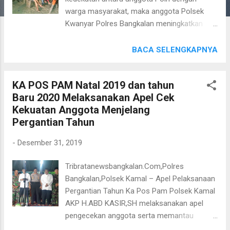
warga masyarakat, maka anggota Polsek
Kwanyar Polres Bangkalan meningkatkan
kegiatan silarurahmi dan tatap muka agar
warga masyarakat merasa aman atas
BACA SELENGKAPNYA
kehadiran Polri di tengah tengah masyarakat
Seperti Selasa malam ini (31/12/19) anggota
KA POS PAM Natal 2019 dan tahun
polsek kwanyar Polres Bangkalan yakni Ps.
Baru 2020 Melaksanakan Apel Cek
Kanit Binmas Bripka Selamet W. S.H.
Kekuatan Anggota Menjelang
melaksanakan giat silaturahmi dan tatap
Pergantian Tahun
muka dengan warga masyarakat di Desa
Batah barat, Kecamatan Kwanyar, Kabupaten
-
Desember 31, 2019
Bangkalan Dalam kesempatan silaturahmi
dan tatap muka tersebut Bripka Selamet tak
Tribratanewsbangkalan.Com,Polres
lupa untuk menyampaikan pesan-pesan
Bangkalan,Polsek Kamal – Apel Pelaksanaan
kamtibmas dan juga memberi himbauan agar
Pergantian Tahun Ka Pos Pam Polsek Kamal
turut serta membantu tugas kepolisian
AKP H.ABD KASIR,SH melaksanakan apel
dalam menjaga keamanan didesaya dari
pengecekan anggota serta memantau
tindak kriminal, dan juga mengajak untuk
personil yang akan mengamankan malam