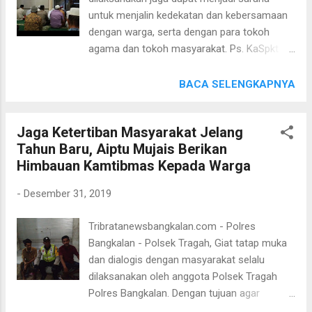
oleh warga menjelang malam pergantian
untuk menjalin kedekatan dan kebersamaan
tahun Kapolsek Galis AKP DAKY DZUL
dengan warga, serta dengan para tokoh
QORNAIN S.H menyampaikan bahwa "
agama dan tokoh masyarakat. Ps. KaSpkt
Jajarannya akan selalu dekat dengan
Aiptu Riyadi dan Ps. Kanit Binmas Bripka
warganya "tutur Kapolsek"
Agung serta Toga, Tomas Desa Blega
BACA SELENGKAPNYA
melaksanakan Sholat Magrib berjamaah di
Masjid Annur yang berada di Ds Blega Kec
Jaga Ketertiban Masyarakat Jelang
Blega Kab Bangkalan yg diikuti oleh sekitar 18
Tahun Baru, Aiptu Mujais Berikan
jamaah dg Imam KH Syaifulloh. (Selasa,
Himbauan Kamtibmas Kepada Warga
31/12/2019) Kegiatan Sholat Magrib
berjamaah itu dimaksudkan selain untuk
-
Desember 31, 2019
meningkatkan keimanan dan ketaqwaan
kepada Allah SWT juga membangun
Tribratanewsbangkalan.com - Polres
silahturahmi dengan jama’ah Masjid, dan
Bangkalan - Polsek Tragah, Giat tatap muka
diharapkan masyarakat semakin dekat dan
dan dialogis dengan masyarakat selalu
percaya akan tugas Kepolisian . “Ini
dilaksanakan oleh anggota Polsek Tragah
merupakan langkah yang tepat dan salah
Polres Bangkalan. Dengan tujuan agar
satu cara untuk terus mempererat tali
anggota kepolisian dapat bersosialisasi