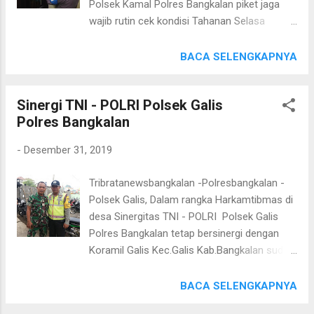
Polsek Kamal Polres Bangkalan piket jaga
serta dihadiri oleh Kades, perangkat desa
wajib rutin cek kondisi Tahanan Selasa
dan tokoh masyarakat desa tersebut. Selain
Malam (31/12/2019). Tugas patroli bukan
pengamanan terbuka dengan ber uniform
hanya menjadi tugas anggota jaga ataupun
BACA SELENGKAPNYA
(berseragam), Polsek Tragah juga
Sabhara saja, tugas patroli juga dilaksanakan
menurunkan beberapa anggota yang
oleh semua anggota Polsek Kamal Polres
berpakaian preman. Untuk Anggota yang
Sinergi TNI - POLRI Polsek Galis
Bangkalan Seperti yang terlihat siang hari ini,
melaksanakan pengamanan juga
Polres Bangkalan
Kanit Provos Aipda Suhermanto yang
memberikan himbauan dengan pend...
melaksanakan kontrol seputaran mako
-
Desember 31, 2019
maupun dalam Tahanan Polsek Kamal.
Kegiatan ini bertujuan untuk menjaga
Tribratanewsbangkalan -Polresbangkalan -
keamanan sekitar lingkungan Mako maupun
Polsek Galis, Dalam rangka Harkamtibmas di
didalam Tahanan Polsek dan pengecekan
desa Sinergitas TNI - POLRI Polsek Galis
lebih sering dan teliti dalam pengecekannya.
Polres Bangkalan tetap bersinergi dengan
Ditempat terpisah Kapolres Bangkalan AKBP
Koramil Galis Kec.Galis Kab.Bangkalan sudah
Rama Samtama Putra,S.I.K,M,Si,MH Melalui
terbangun sejak lama dan tidak di ragukan
Kapolsek Kamal AKP H.Abd Kadir,SH
lagi Bukti sinergi antara TNI - POLRI terlihat
BACA SELENGKAPNYA
Menuturkan Pengecekan atau patroli dalam
nyata sore hari ini menjaga harkamtibmas di
tahanan wajib dilaksanakan oleh setiap