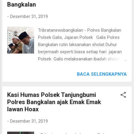
Bangkalan
Awal Tahun dan Akhir Tahun Bersama dapat
berjalan aman tanpa gangguan. Kegiatan
-
Desember 31, 2019
Pengaman Gereja oleh Anggota Pos PAM
Tanjungbumi Polsek dan Anggota Polsek
Tribratanewsbangkalan - Polres Bangkalan
Tanjungbumi dilakukan setiap ada Kegiatan
Polsek Galis, Jajaran Polsek Galis Polres
keagamaan di Gereja maupun di rumah
Bangkalan rutin laksanakan sholat Duhur
ibadah di wilayah hukum Polsek
berjemaah seperti biasa setiap hari jajaran
Tanjungbumi, “Semoga dengan kegiatan ini
Polsek Galis melaksanakan ibadah sholat
masyarakat dapat terlindungi karena hadirnya
Duhur Pada kesempatan siang hari ini Selasa
Polisi ditengah-tengah masyarakat" Ujar
(31/12/2019), Kanit Shabara Polsek Galis
BACA SELENGKAPNYA
Kapolres Bangkalan AKBP Rama Samtama
AIPTU H.ACH.JUFRI bersama anggota
Putra, S.I.K, M.Si, M.H. ( Hms TB)
melaksanakan sholat Duhur berjemaah di
Kasi Humas Polsek Tanjungbumi
masjid Al Ibrohimi Ds. galis kec.Galis
Polres Bangkalan ajak Emak Emak
Kab.Bangkalan Warga masyarakat
lawan Hoax
mengapresiasi jajaran Polsek Galis yang
selalu hadir dan semakin dekat dengan
-
Desember 31, 2019
masyarakat dalam melaksanakan ibadah
sholat berjemaah selesai melaksaskan