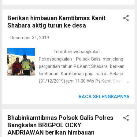
tersebut diarahkan untuk menyambangi
Kapolres Bangkalan AKBP Rama Samtama
warga binaannya di desa gigir kecamatan
Putra, S.I.K., M.Si, M.H berkata "Peran aktif
Berikan himbauan Kamtibmas Kanit
Blega kabupaten Bangkalan guna ngarahkan
anggota Polsek Socah sangat di apresiasi
Shabara aktig turun ke desa
pentingnya himbauan Kamtibmas serta
oleh masyarakat di Kec Tragah, dengan
menyusuri tempat tempat rawan terjadinya
seringnya angg...
-
Desember 31, 2019
tindak kriminalitas. Patroli kemudian di
lanjutkan ke tempat tempat pemukiman
Tribratanewsbangkalan -
penduduk dan melakukan dialogis dengan
Polresbangkalan - Polsek Galis, menjelang
warga guna menciptakan situasi keakraban
pergantian tahun Ps.Kanit Shabara berikan
menggali informasi serta memberikan
himbauan Kamtibmas pagi hari ini Selasa
himbauan Kamtibmas agar selalu
(31/12/2019) jam 11.00 Wib Ps.Kanit Shabara
mewaspadai lingkungannya. Kapolsek Blega
Polsek Galis Polres Bangkalan melaksanakan
AKP Edy Tjahyono Putro, S.H. Menekankan
dialogis Kamtibmas di desa Galis
BACA SELENGKAPNYA
kepada seluruh personilnya untuk selalu
Kecamatan Galis Kabupaten Bangkalan
mengenal, dekat dengan warga binaannya
Dalam kesempatan pagi ini AIPTU
masing masing, sehingga apabila ada
Bhabinkamtibmas Polsek Galis Polres
H.ACH.JUFRI berikan himbauan Kamtibmas
permasalahan di desa cepat diketahui. Tugas
Bangkalan BRIGPOL OCKY
dengan Warga Galis dan memberikan
kami adalah memberikan rasa aman ...
ANDRIAWAN berikan himbauan
himbauan tentang himbauan agar masyrakat