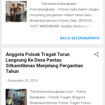
pada saat melaksanakan patroli tidak lupa
TribratanewsBangkalan -
menyampaikan Imbauan kamtibmas kepada
Polresbangkalan - Polsek Galis,Dalam rangka
Satpam dan Karyawan SPBU Suramadu yang
menjelang pergantian malam tahun baru ,
sedang beraktifitas kerja agar waspada dan
Bhabinkamtibmas Polsek Galis BRIGPOL
berhati hati terhadap pelaku kriminalitas.
OCKY ANDRIAWAN berikan himbauan di
Pada kesempatan tersebut petugas patroli
bengkel di desa Paterongan Kecamatan
sambil menitipkan pesan pesan kamtibmas
Galis sore hari ini Selasa (31/12/2019) jam
BACA SELENGKAPNYA
kepada Satpam dan Karyawan SPBU
15.00 Wib di Desa pakaan dajah Kecamatan
Suramadu agar waspada dan teliti serta
Galis Kabupaten Bangkalan Dalam
berhati hati terhadap peredaran uang palsu
Anggota Polsek Tragah Turun
kesempatan sore hari ini Bhabinkamtibmas
yang memanfaatkan situasi SP...
Langsung Ke Desa Pantau
Polsek Galis BRIGPOL OCKY ANDRIAWAN
Sitkamtibmas Menjelang Pergantian
lakukan dialogis dengan warga di desa
Tahun
Pakaan Dajah Kecamatan Galis Kabupaten
Bangkalan agar pemilik bengkel tidak
-
Desember 31, 2019
melayani penggantian knalpot brong oleh
warga menjelang malam pergantian tahun
Tribratanewsbangkalan.com - Polres
Kapolsek Galis AKP DAKY DZUL QORNAIN
Bangkalan - Polsek Tragah, Anggota
S.H menyampaikan bahwa " Jajarannya akan
Bhabinkamtibmas Polsek Tragah Polres