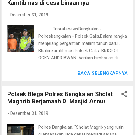
Kamtibmas di desa binaannya
tidak menggunakan Knalpot Brong menjelang
malam pergantian tahun Kapolsek Galis AKP
-
Desember 31, 2019
DAKY DZUL QORNAIN S.H. melalui Kasubag
Humas Polres Bangkalan IPTU M.BAHRUDI
TribratanewsBangkalan -
,SH. menyampaikan " bahwa petugas dari
Polresbangkalan - Polsek Galis,Dalam rangka
Polsek Galis akan selalu turun dan dekat
menjelang pergantian malam tahun baru ,
dengan msyarakat tutur Kapolsek".
Bhabinkamtibmas Polsek Galis BRIGPOL
OCKY ANDRIAWAN berikan himbauan di
bengkel milik M.JATIM di desa Banyubunih
Kecamatan Galis pagi hari ini Selasa
BACA SELENGKAPNYA
(31/12/2019) jam 09.00 Wib di Desa
Banyuajuh Kecamatan Galis Kabupaten
Polsek Blega Polres Bangkalan Sholat
Bangkalan Dalam kesempatan pagi hari ini
Maghrib Berjamaah Di Masjid Annur
Bhabinkamtibmas Polsek Galis BRIGPOL
OCKY ANDRIAWAN lakukan dialogis dengan
-
Desember 31, 2019
warga di desa Banyubunih Kecamatan Galis
Kabupaten Bangkalan agar pemilik bengkel
Polres Bangkalan, "Sholat Magrib yang rutin
tidak melayani penggantian knalpot brong
dilaksanakan juga dapat menjadi sarana