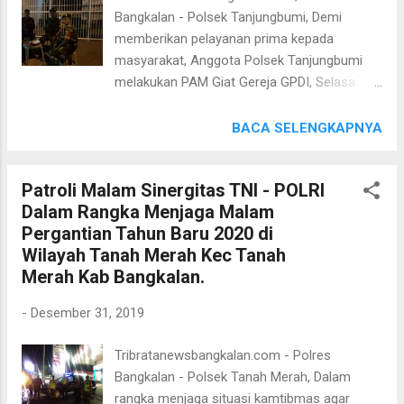
warga guna menciptakan situasi keakraban
Bangkalan - Polsek Tanjungbumi, Demi
menggali informasi serta memberikan
memberikan pelayanan prima kepada
himbauan Kamtibmas agar selalu
masyarakat, Anggota Polsek Tanjungbumi
mewaspadai lingkungannya. Kapolsek Blega
melakukan PAM Giat Gereja GPDI, Selasa
AKP Edy Tjahyono Putro, S.H. Menekankan
(31/12/2019). Kapos PAM Tanjungbumi
kepada seluruh personilnya untuk selalu
Bersama 3 Anggota Pos PAM, 4 Anggota
BACA SELENGKAPNYA
mengenal, dekat dengan warga binaannya
Polsek Tanjungbumi dibantu 3 anggota
masing masing, sehingga apabila ada
Koramil Tanjungbumi bMelakukan PAM
permasalahan di desa cepat diketahui. Tugas
Patroli Malam Sinergitas TNI - POLRI
Gereja GPDI acara Akhir Tahun dan Awal
kami adalah memberi...
Dalam Rangka Menjaga Malam
Tahun di Desa Telaga Biru Kec. Tanjungbumi
Pergantian Tahun Baru 2020 di
Kab. Bangkalan. Agar pelaksanaan dapat
Wilayah Tanah Merah Kec Tanah
berjalan aman tanpa gangguan. Kegiatan
Merah Kab Bangkalan.
Pengaman Gereja dan Rumah Ibadah oleh
Polsek Tanjungbumi dilakukan setiap ada
-
Desember 31, 2019
Kegiatan keagamaan di Gereja maupun di
rumah ibadah di wilayah hukum Polsek
Tribratanewsbangkalan.com - Polres
Tanjungbumi, “Semoga dengan kegiatan ini
Bangkalan - Polsek Tanah Merah, Dalam
masyarakat dapat terlindungi karena hadirnya
rangka menjaga situasi kamtibmas agar