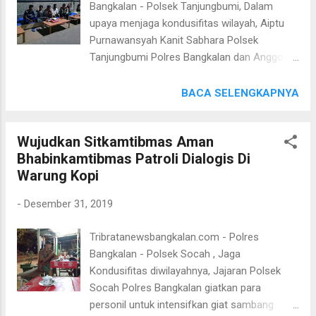
Bangkalan - Polsek Tanjungbumi, Dalam
Kapolsek Galis AKP DAKY DZUL QORNAIN
upaya menjaga kondusifitas wilayah, Aiptu
S.H menyampaikan bahwa " Jajarannya akan
Purnawansyah Kanit Sabhara Polsek
selalu dekat dengan warganya "tutur
Tanjungbumi Polres Bangkalan dan Anggota
Kapolsek"
melaksanakan patroli dialogis di Desa Telaga
Biru Kecamatan Tanjungbumi Kabupaten
BACA SELENGKAPNYA
Bangkalan. Selasa (31/12/2019). Aiptu
Purnawansyah mengatakan, "Kegiatan patroli
Wujudkan Sitkamtibmas Aman
Dialogis ini bertujuan agar meningkatkan
Bhabinkamtibmas Patroli Dialogis Di
kewaspadaan dan mengantisipasi kerawanan
Warung Kopi
kriminalitas di wilayah Desa Tanjungbumi
Kecamatan Tanjungbumi di malam
-
Desember 31, 2019
pergantian tahun. Kapolres Bangkalan
AKBP Rama Samtama Putra, S.I.K., M.Si, M.H.
Tribratanewsbangkalan.com - Polres
, mengatakan, “Untuk meningkatkan
Bangkalan - Polsek Socah , Jaga
kewaspadaan wilayah maka anggota polsek
Kondusifitas diwilayahnya, Jajaran Polsek
Tanjungbumi mengintesifkan patroli
Socah Polres Bangkalan giatkan para
menyampaikan himbauan kepada
personil untuk intensifkan giat sambang
masyarakat untuk saling jaga keamanan dan