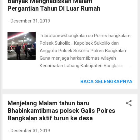
Banyak Menghabiskan Malam
kedekatan tersebut maka semakin kelihatan
Pergantian Tahun Di Luar Rumah
harmonis hubungan antara aparat TNI
maupun POLRI serta mendapat apresiasi dari
-
Desember 31, 2019
seluruh elemen masyarakat "Kami akan
terus tingkatkan kedekatan hubungan yang
Tribratanewsbangkalan.co.Polres bangkalan-
harmonis antara aparat TNI dan POLRI,
Polsek Sukolilo, Kapolsek Sukolilo dan
"jelas Kapolres Bangkalan AKBP Rama
Anggota Polsek Sukolilo Polres Bangkalan
Samtama Putra, S.I.K., M.Si., M.H.
Guna menjaga harkamtibmas wilayah
Kecamatan Labang Kabupaten Bangkalan
melaksanakan patroli dengan sasaran SPBU
Suramadu, pada Selasa (31/12/2019) malam.
BACA SELENGKAPNYA
Dengan sarana mobil Patroli Strada 8.02
Polsek Sukolilo Polres Bangkalan, Anggota
Menjelang Malam tahun baru
Polsek Sukolilo yaitu Aipda Yusuf S, bersama
Bhabinkamtibmas polsek Galis Polres
anggota piket jaga Mapolsek Sukolilo,
Bangkalan aktif turun ke desa
melaksanakan patroli dengan sasaran SPBU
Suramadu guna antisipasi kriminalitas,
-
Desember 31, 2019
menjelang malam pergantian tahun 2020.