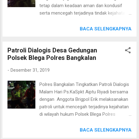
Polisi ditengah-tengah masyarakat" Ujar
tetap dalam keadaan aman dan kondusif
Kapolres Bangkalan AKBP Rama Samtama
serta mencegah terjadinya tindak kejahatan
Putra, S.I.K, M.Si, M.H. ( Hms TB)
menjelang Tahun Baru 2020 maka Anggota
Polsek Tanah Merah Polres Bangkalan
BACA SELENGKAPNYA
bersama Anggota Koramil Tanah Merah
melakukan patroli Malam dalam Rangka
Patroli Dialogis Desa Gedungan
Pengamanan Malam Tahun Baru di Beberapa
Polsek Blega Polres Bangkalan
Titik obyek Vital dan tempat tampat yang di
anggap Rawan. Kegiatan Patroli Malam
-
Desember 31, 2019
Antisipasi pergantian Tahun di Pimpin
Langsung Oleh Kapolsek Tanah Merah AKP
Polres Bangkalan Tingkatkan Patroli Dialogis
Nur Achmad SPd. Selasa
Malam Hari Ps.KaSpkt Aiptu Riyadi bersama
(31/12/2019).Walapun Malam ini Cuaca
dengan Anggota Brigpol Erik melaksanakan
sedikit Gerimis tidak Menyurutkan Niat
patroli untuk mencegah terjadinya kejahatan
Sinergitas TNI POLRI ini dalam melaksanakan
di wilayah hukum Polsek Blega Polres
Pengamanan Malam Tahun Baru 2020.
Bangkalan. Selasa, 31/12/2019. Patroli
Kapolsek Tanah Merah AKP NUR ACHMAD
Malam Hari oleh personil Polsek Blega
BACA SELENGKAPNYA
SPd berharap, agar giat patroli yang rutin
tersebut diarahkan untuk menyambangi