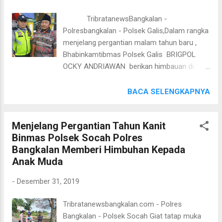
DAKY DZUL QORNAIN S.H. melalui Kasubag
TribratanewsBangkalan -
Humas Polres Bangkalan IPTU M.BAHRUDI
Polresbangkalan - Polsek Galis,Dalam rangka
,SH. menyampaikan " bahwa petugas dari
menjelang pergantian malam tahun baru ,
Polsek Galis akan selalu turun dan dekat
Bhabinkamtibmas Polsek Galis BRIGPOL
dengan msyarakat tutur Kapolsek".
OCKY ANDRIAWAN berikan himbauan di
bengkel milik ROHMAN di desa Pakaan Laok
Kecamatan Galis pagi hari ini Selasa
BACA SELENGKAPNYA
(31/12/2019) jam 10.00 Wib di Desa Pakaan
Laok Kecamatan Galis Kabupaten Bangkalan
Menjelang Pergantian Tahun Kanit
Dalam kesempatan siang hari ini
Binmas Polsek Socah Polres
Bhabinkamtibmas Polsek Galis BRIGPOL
Bangkalan Memberi Himbuhan Kepada
OCKY ANDRIAWAN lakukan dialogis dengan
Anak Muda
warga di desa Pakaan Laok Kecamatan
Galis Kabupaten Bangkalan agar pemilik
-
Desember 31, 2019
bengkel tidak melayani penggantian knalpot
brong oleh warga menjelang malam
Tribratanewsbangkalan.com - Polres
pergantian tahun Kapolsek Galis AKP DAKY
Bangkalan - Polsek Socah Giat tatap muka
DZUL QORNAIN S.H menyampaikan bahwa "