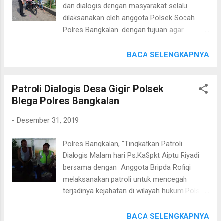
dan dialogis dengan masyarakat selalu
Jajarannya akan selalu dekat dengan
dilaksanakan oleh anggota Polsek Socah
warganya "tutur Kapolsek"
Polres Bangkalan. dengan tujuan agar
anggota kepolisian dapat bersosialisasi
dengan masyarakat untuk menimbulkan rasa
BACA SELENGKAPNYA
akrab antara polisi dan masyarakat sehingga
tercipta situasi kamtibmas yang aman dan
Patroli Dialogis Desa Gigir Polsek
kondusif. Seperti Selasa malam ini
Blega Polres Bangkalan
(31/12/19) anggota Polsek Socah Aipda Abd
Halim tampak akrab bercakap-cakap dengan
-
Desember 31, 2019
warga Desa Buluh Kec Socah Kab Bangkalan.
dalam obrolan ringan itu mereka tampak
Polres Bangkalan, "Tingkatkan Patroli
asyik membicarakan situasi lingkungan
Dialogis Malam hari Ps.KaSpkt Aiptu Riyadi
desanya. Tak lupa Aipda Abd Halim
bersama dengan Anggota Bripda Rofiqi
menghimbau warga tersebut agar tetap
melaksanakan patroli untuk mencegah
rukun dan pengertian dalam bersosial di
terjadinya kejahatan di wilayah hukum Polsek
kehidupan bermasyarakat, serta menjaga
Blega Polres Bangkalan. Selasa, 31/12/2019.
kebersamaan dan ketertiban sesama warga
Patroli Malam Hari oleh personil Polsek Blega
BACA SELENGKAPNYA
Desa Buluh Kec Socah Kab Bangkalan