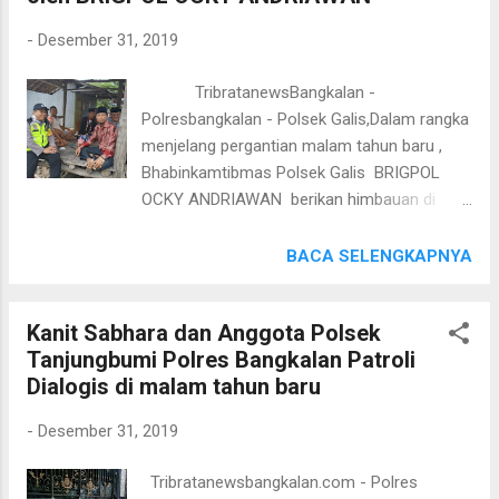
himbauan tentang himbauan agar masyrakat
-
Desember 31, 2019
tidak menggunakan Knalpot Brong menjelang
malam pergantian tahun Kapolsek Galis AKP
TribratanewsBangkalan -
DAKY DZUL QORNAIN S.H. melalui Kasubag
Polresbangkalan - Polsek Galis,Dalam rangka
Humas Polres Bangkalan IPTU M.BAHRUDI
menjelang pergantian malam tahun baru ,
,SH. menyampaikan " bahwa petugas dari
Bhabinkamtibmas Polsek Galis BRIGPOL
Polsek Galis akan selalu turun dan dekat
OCKY ANDRIAWAN berikan himbauan di
dengan msyarakat tutur Kapolsek".
bengkel di desa Paterongan Kecamatan
Galis siang hari ini Selasa (31/12/2019) jam
BACA SELENGKAPNYA
11.00 Wib di Desa Paterongan Kecamatan
Galis Kabupaten Bangkalan Dalam
Kanit Sabhara dan Anggota Polsek
kesempatan siang hari ini Bhabinkamtibmas
Tanjungbumi Polres Bangkalan Patroli
Polsek Galis BRIGPOL OCKY ANDRIAWAN
Dialogis di malam tahun baru
lakukan dialogis dengan warga di desa
Paterongam Kecamatan Galis Kabupaten
-
Desember 31, 2019
Bangkalan agar pemilik bengkel tidak
melayani penggantian knalpot brong oleh
Tribratanewsbangkalan.com - Polres
warga menjelang malam pergantian tahun