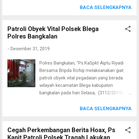
silaturahmi dengan masyarakat. Selain itu,
dengan masyarakat untuk menimbulkan rasa
BACA SELENGKAPNYA
dapat menghapus pembatas antara aparat
akrab antara polisi dan masyarakat sehingga
penegak hukum dengan masyarakat sekitar,"
tercipta situasi kamtibmas yang aman dan
tutur Kapolsek Blega Akp Edy Tjahyono
Patroli Obyek Vital Polsek Blega
kondusif. Seperti Selasa malam ini
Putro, SH melalui Kapolres Bangkalan AK...
Polres Bangkalan
(31/12/19) anggota Polsek Tragah Aiptu
Mujais tampak akrab bercakap-cakap
-
Desember 31, 2019
dengan warga Ds Tambin Kec Tragah Kab
Bangkalan. Dalam obrolan ringan itu mereka
Polres Bangkalan, "Ps.KaSpkt Aiptu Riyadi
tampak asyik membicarakan situasi
Bersama Bripda Rofiqi melaksanakan giat
lingkungan desanya. Tak lupa Aiptu Mujais
patroli obyek vital pegadaian yang berada
menghimbau warga tersebut agar tetap
wilayah kecamatan Blega kabupaten
rukun dan tepo seliro dalam bersosial di
bangkalan pada hari Selasa, (3112/2019)
kehidupan bermasyarakat, serta menjaga
Patroli obyek vital kali ini dengan maksud
kebersamaan dan ketertiban sesama warga
untuk menciptakan rasa aman dan antisipasi
BACA SELENGKAPNYA
Desa Tambin Kapolres Bangkalan AKBP
3C dan tindak kriminal lainnya serta
Rama Samtama Putra, S.I.K., M.Si, M.H
menghimbau waspada selalu menghidupkan
berkata "Peran aktif anggota Polsek Tragah
Cegah Perkembangan Berita Hoax, Ps
CCTV dan memonitornya, apabila terjadi
sangat di apresiasi oleh masyarakat di Kec
Kanit Patroli Polsek Tragah Lakukan
tindak kejahatan agar segera melaporkan ke