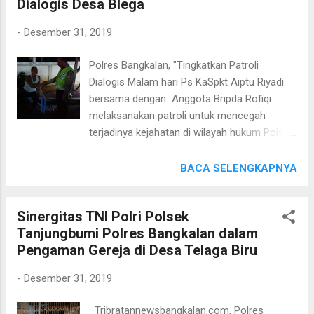
Dialogis Desa Blega
Polsek Galis AIPTU ACH.JUFRI Bersinergi
dapat terwujud, dan saya minta untuk tokoh
dengan SERDA NUR EFENDI Babinsa Galis
masyarakat dapat mengerak...
-
Desember 31, 2019
dalam rangka menyamakan visi misi dalam
Harkamtibmas di desa Dalam kesempatan
Polres Bangkalan, "Tingkatkan Patroli
yang baik ini Kanit Shabara Polsek Galis
Dialogis Malam hari Ps KaSpkt Aiptu Riyadi
AIPTU H.ACH.JUFRI berkunjung ke Kepala
bersama dengan Anggota Bripda Rofiqi
desa Tlagah menyatukan visi dalam
melaksanakan patroli untuk mencegah
HARKAMTIBMAS di Wilayah hukum Galis
terjadinya kejahatan di wilayah hukum Polsek
AKP.DAKY DZUL QORNAIN,SH. selaku
Blega Polres Bangkalan. Selasa, 31/12/2019.
Kapolsek Galis Polres Bangkalan menuturkan
Patroli Malam Hari oleh personil Polsek Blega
BACA SELENGKAPNYA
"bahwa akan selalu meningkatkan sinergi
tersebut diarahkan untuk menyambangi
dengan TNI Guna menciptkan kondisi situasi
warga binaannya di desa Blega kecamatan
Kamtibmas di Wil Galis demikian tutuurnya".
Sinergitas TNI Polri Polsek
Blega kabupaten Bangkalan guna ngarahkan
Tanjungbumi Polres Bangkalan dalam
pentingnya himbauan Kamtibmas serta
Pengaman Gereja di Desa Telaga Biru
menyusuri tempat tempat rawan terjadinya
tindak kriminalitas. Patroli kemudian di
-
Desember 31, 2019
lanjutkan ke tempat tempat pemukiman
penduduk dan melakukan dialogis dengan
Tribratannewsbangkalan.com, Polres