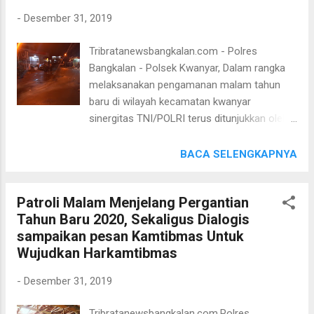
Menyediakan Makan Malam ala Kadarnya
-
Desember 31, 2019
guna Membentuk Kekompakan dan
memperkuat SinergitascTNI - POLRI dalam
Tribratanewsbangkalan.com - Polres
Menjaga Kamtibmas di Wilayah Kec Tanah
Bangkalan - Polsek Kwanyar, Dalam rangka
Merah Kab Bamgkalan. “Dalam Menjaga
melaksanakan pengamanan malam tahun
Kekompakan Dan Sinergitas TNI POLRI
baru di wilayah kecamatan kwanyar
Jajaran Polsek Polres Bangkalan Mempinyai
sinergitas TNI/POLRI terus ditunjukkan oleh
Inovasi Sendiri sendiri dan jangan di lihat dari
Koramil Kwanyar dan anggota Polsek
Masakan yang di Makan tapi Kekompakan
Kwanyar Polres Bangkalan Seperti terlihat
BACA SELENGKAPNYA
TNI - POLRI Dalam Melaksanakan Tugas
pada pelaksanan pelaksanaan malam tahun
Bersama.." Tutur Kapolres Bangkalan AKBP
baru yang dipimpin langsung oleh Danramil
RAMA SAMTAMA PUTRA SIK MSI MH. ...
Patroli Malam Menjelang Pergantian
Kwanyar Kapten Inf. Syaifuddin dan Kapolsek
Tahun Baru 2020, Sekaligus Dialogis
Kwanyar AKP Andy Bakhtera, S.E., S.H., yang
sampaikan pesan Kamtibmas Untuk
berlokasi di pertigaan Desa Pesanggrahan,
Wujudkan Harkamtibmas
Kecamatan Kwanyar, Kabupaten Bangkalan
pada Selasa malam ini (31/12/2019) Dengan
-
Desember 31, 2019
adanya kedekatan tersebut maka semakin
kelihatan harmonis hubungan antara aparat
Tribratanewsbangkalan.com.Polres