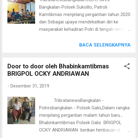
TNI maupun POLRI serta mendapat apresiasi
Bangkalan-Polsek Sukolilo, Patroli
dari seluruh elemen masyarakat "Kami akan
Kamtibmas menjelang pergantian tahun 2020
terus tingkatkan kedekatan hubungan yang
dan Sebagai upaya mendekatkan diri ke
harmonis antara aparat TNI dan POLRI,
masyarakat kehadiran Polri di tengah-tengah
"jelas Kapolres Bangkalan AKBP Rama
masyarakat diharapkan bisa menjalin sinergi
Samtama Putra, S.I.K., M.Si., M.H.
kemitraan antara Polri dengan masyarakat.
BACA SELENGKAPNYA
Seperti yang terlihat malam ini, Selasa
(31/12/2019) Ps. Kanit Binmas Aiptu H.
Door to door oleh Bhabinkamtibmas
Sugina melaksanakan patroli kamtibmas di
BRIGPOL OCKY ANDRIAWAN
Desa Baengas tepatnya di Poskamling Dsn.
Sogeh Desa Ba'engas Kecamatan Labang di
-
Desember 31, 2019
saat mejelang pergantian tahun 2020. Dalam
kesempatan tersebut Ps. kanit Binmas Aiptu
TribratanewsBangkalan -
H. Sugina, menyampaikan imbauan-imbauan
Polresbangkalan - Polsek Galis,Dalam rangka
kamtibmas kepada para warga masyarakat
menjelang pergantian malam tahun baru ,
yang melaksanakan siskamling untuk tetap
Bhabinkamtibmas Polsek Galis BRIGPOL
waspada dan selalu mengantisipasi
OCKY ANDRIAWAN berikan himbauan di
terjadinya hal-hal yang tidak diinginkan
bengkel di desa Paterongan Kecamatan