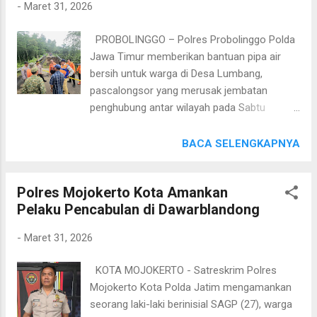
-
Maret 31, 2026
orang tua peserta. Dalam arahannya, Kompol
Hj. Hosna Nurhidayah menegaskan bahwa
PROBOLINGGO – Polres Probolinggo Polda
seluruh rangkaian seleksi rekrutmen Polri
Jawa Timur memberikan bantuan pipa air
mengedepankan prinsip BETAH, yakni Bersih,
bersih untuk warga di Desa Lumbang,
Transparan, Akuntabel, dan Humanis, serta
pascalongsor yang merusak jembatan
dilaksanakan secara clean and clear. “Dalam
penghubung antar wilayah pada Sabtu
proses seleksi ini kami berkomitmen untuk
(28/3/2026) dini hari. Imbas Jembatan
menjalankan prinsip BETAH. Tidak ada ruang
longsor tak hanya berdampak pada akses
BACA SELENGKAPNYA
bagi praktik kecurangan, percaloan, maupun
transportasi, namun juga mengganggu
titipan,” tegasnya. Ia juga mengingatkan
saluran distribusi air bersih warga
kepada peserta dan orang tua agar tidak
Polres Mojokerto Kota Amankan
masyarakat setempat. Kapolres Probolinggo
mudah percaya terhadap pihak-pihak yang
Pelaku Pencabulan di Dawarblandong
AKBP M. Wahyudin Latif menyampaikan
menjanjikan kelulusan dengan imbalan t...
pihaknya bersama dengan pemerintah
-
Maret 31, 2026
setempat telah melakukan penanganan
awal,dengan memasang Police Line dan
KOTA MOJOKERTO - Satreskrim Polres
perbaikan pipa saluran air bersih.
Mojokerto Kota Polda Jatim mengamankan
"Penanganan awal sudah kami lakukan
seorang laki-laki berinisial SAGP (27), warga
berkolaborasi dengan instansi terkait