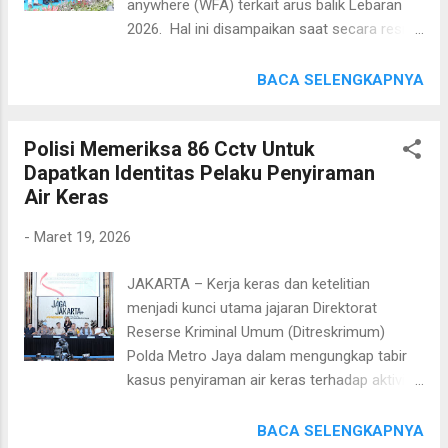
anywhere (WFA) terkait arus balik Lebaran
terjadi hari ini," kata Sigit. Secara khusus, Sigit
2026. Hal ini disampaikan saat secara resmi
menyebut di sejumlah daerah-daerah wisata
membuka rekayasa lalu lintas one way
seperti Bali, Yogyakarta, Pangandaran,
nasional arus balik lebaran 2026 di Gerbang
BACA SELENGKAPNYA
Cianjur dan Puncak juga terdapat
Tol (GT) Kalikangkung, Jawa Tengah, Selasa
peningkatan wisatawan selama periode libur
(24/3/2026). Kapolri menuturkan, kebijakan
Lebaran. Karenanya, ia meminta...
Polisi Memeriksa 86 Cctv Untuk
tersebut WFA dilakukan guna mengurai
Dapatkan Identitas Pelaku Penyiraman
kepadatan di saat puncak arus balik Lebaran
Air Keras
2026. "Jadi kalau ada masyarakat yang ingin
memilih balik bisa memanfaatkan besok
-
Maret 19, 2026
tanggal 25, 26, 27, tadi sudah saya
sampaikan dan ini saya sampaikan sekali lagi
JAKARTA – Kerja keras dan ketelitian
sehingga kemudian puncak arus mudik ini
menjadi kunci utama jajaran Direktorat
bisa terurai," kata Sigit. Lebih lanjut, mantan
Reserse Kriminal Umum (Ditreskrimum)
Kabareskrim Polri ini menyampaikan
Polda Metro Jaya dalam mengungkap tabir
pihaknya bersama stakeholders lainnya telah
kasus penyiraman air keras terhadap aktivis
menyiapkan sejumlah strategi guna
KontraS. Tak tanggung-tanggung, penyidik
menghadapi arus balik pada hari ini. Salah
telah melakukan penyisiran dan pemeriksaan
BACA SELENGKAPNYA
satunya pemberlakuan one way nasional