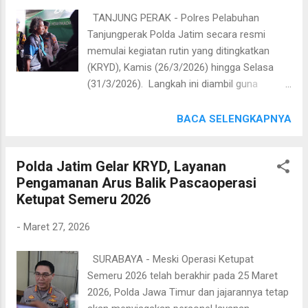
balik lebaran 2026," ujar Kombes Abast,
TANJUNG PERAK - Polres Pelabuhan
Jumat (27/3/26). Adapun rute yang dipantau
Tanjungperak Polda Jatim secara resmi
oleh Kapolda Jatim dan rombongan antara
memulai kegiatan rutin yang ditingkatkan
lain sepanjang jalan nasional dari Ngawi
(KRYD), Kamis (26/3/2026) hingga Selasa
hingga Banyuwangi baik jalan arteri maupun
(31/3/2026). Langkah ini diambil guna
jalan tol dan lokasi - lokasi wisata. Kombes
mengantisipasi lonjakan arus balik mudik
Pol Abast mengungkapkan, meski terjadi
yang menggunakan jalur laut melalui
BACA SELENGKAPNYA
peningkatan pada arus mudik yang keluar
Pelabuhan Gapura Surya Nusantara (GSN).
masuk wilayah Jawa Timur selama Operasi
Meskipun Operasi Ketupat 2026 yang
Ketupat Semeru 2026, namun situasi masih
Polda Jatim Gelar KRYD, Layanan
berlangsung selama 13 hari sejak 13–25
terkendali dan tidak...
Pengamanan Arus Balik Pascaoperasi
Maret telah berakhir, pengamanan di objek
Ketupat Semeru 2026
vital transportasi laut tidak dikendorkan.
KRYD menjadi instrumen keberlanjutan untuk
-
Maret 27, 2026
memastikan masyarakat tetap aman dan
nyaman selama sisa masa libur hingga akhir
SURABAYA - Meski Operasi Ketupat
pekan. Kasi Humas Polres Pelabuhan
Semeru 2026 telah berakhir pada 25 Maret
Tanjungperak, Iptu Suroto, menyampaikan
2026, Polda Jawa Timur dan jajarannya tetap
data terbaru terkait mobilitas penumpang