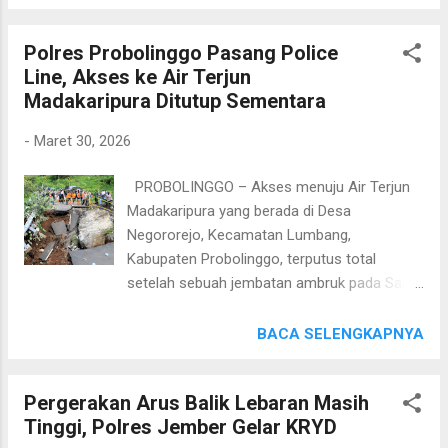
hadir dalam kegiatan tersebut Komjen Pol.
melakukan kekerasan kepada korban dengan
Prof. Dr. Chryshnanda Dwilaksana, M.Si. serta
cara mencekik leher dan mendorong korban
Polres Probolinggo Pasang Police
As SDM Kapolri Irjen Pol. Dr. Anwar, S.I.K.,
sampai jatuh. Serta tersangka jug...
Line, Akses ke Air Terjun
M.Si. Dalam peninjauan tersebut, Wakapolri
Madakaripura Ditutup Sementara
melakukan pengecekan langsung terhadap
pelaksanaan seleksi yang menggunakan
-
Maret 30, 2026
metode Nusantara Standardized Test (NST).
Metode ini dirancang untuk mengukur
PROBOLINGGO – Akses menuju Air Terjun
kemampuan peserta secara objektif, adaptif,
Madakaripura yang berada di Desa
dan presisi berbasis standar nasional dan
Negororejo, Kecamatan Lumbang,
internasional. Sebanyak 399 siswa terbaik
Kabupaten Probolinggo, terputus total
dari 28 provinsi tercatat mengikuti seleksi
setelah sebuah jembatan ambruk pada Sabtu
terpusat ini. Seluruh peserta telah diterima
(28/3/2026) sekitar pukul 02.00 WIB.
oleh panitia dari Rowatpers SSDM Polri dan
Peristiwa tersebut diduga dipicu oleh
BACA SELENGKAPNYA
difasilitasi penginapan di Mess Werving
tingginya intensitas curah hujan yang
Akpol guna memastikan kesiapan optimal
mengguyur wilayah tersebut sejak Jumat
selama proses seleksi berl...
Pergerakan Arus Balik Lebaran Masih
malam. Polres Probolinggo Polda Jatim
Tinggi, Polres Jember Gelar KRYD
segera mengambil langkah pengamanan