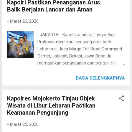
Kapolri Pastikan Penanganan Arus
tahun 2025 yang tercatat sebanyak 1.637.992
Balik Berjalan Lancar dan Aman
kendaraan. Kabid Humas Polda Jatim selaku
Kasatgas Humas Operasi Ketupat Semeru
-
Maret 26, 2026
2026, Kombes Pol Jules Abraham Abast
mengatakan peningkatan ini menunjukkan
JAKARTA - Kapolri Jenderal Listyo Sigit
tingginya mobilitas masyarakat saat
Prabowo meninjau langsung arus balik
momentum mudik Lebaran tahun ini. “Secara
Lebaran di Jasa Marga Toll Road Command
umum terjadi peningkatan arus lalu lintas
Center, Jatiasih, Bekasi, Jawa Barat. Ia
baik di jalur arteri maupun tol. Total
memastikan penanganan dan pengendalian
kendaraan yang keluar masuk Jawa Timur
lalu lintas berjalan baik dan optimal. Sigit
naik sekitar 18 persen dibanding tahun lalu,”
mengungkapkan, puncak arus balik
BACA SELENGKAPNYA
ujar Kombes Pol Abast dalam
gelombang pertama sudah berlangsung
keterangannya, Rabu (25/3/26). Di jalur tol,
kemarin hari, Selasa 24 Maret 2026.
peningkatan juga terlihat dengan total
Kapolres Mojokerto Tinjau Objek
Berdasarkan data, tercatat ada 256.338
kendaraan mencapai 1.483.303 unit atau ...
Wisata di Libur Lebaran Pastikan
kendaraan yang masuk ke wilayah Jakarta
Keamanan Pengunjung
dan sekitarnya. "Ini lebih tinggi dibandingkan
tahun kemarin, tahun kemarin 223.163
-
Maret 25, 2026
kendaraan. Namun Alhamdulillah artinya kita