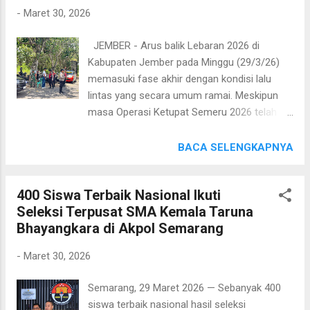
dengan memasang garis Polisi (Police line)
-
Maret 30, 2026
serta rambu peringatan di sekitar area
jembatan yang ambruk. Kapolres
JEMBER - Arus balik Lebaran 2026 di
Probolinggo AKBP M. Wahyudin Latif
Kabupaten Jember pada Minggu (29/3/26)
mengatakan, badan jembatan mengalami
memasuki fase akhir dengan kondisi lalu
kerusakan parah sehingga tidak dapat dilalui
lintas yang secara umum ramai. Meskipun
kendaraan maupun pejalan kaki. "Untuk
masa Operasi Ketupat Semeru 2026 telah
sementara, akses menuju Air Terjun
berakhir, Polres Jember Polda Jatim tetap
Madakaripura kami tutup demi keselamatan
menempatkan sejumlah personel di lapangan
BACA SELENGKAPNYA
masyarakat,” ujar AKBP Latif, Minggu
guna mengantisipasi arus balik lebaran
(29/3/26). Kapolres Probolinggo mengimbau
melalui kegiatan yang ditingkatkan (KRYD).
masyarakat agar tidak memaksakan diri
400 Siswa Terbaik Nasional Ikuti
Kapolres Jember, AKBP Bobby A
melintas karena kondisi jembatan sudah
Seleksi Terpusat SMA Kemala Taruna
Condroputra melalui Kasatlantas Polres
tidak memungkinkan untuk dilewati. AKBP
Bhayangkara di Akpol Semarang
Jember, AKP Bernadus Bagas Simarmata
Latif juga mengimbau masyarakat untuk
mengatakan, KRYD juga dilaksanakan untuk
mening...
-
Maret 30, 2026
memberikan layanan pengamanan di tempat
- tempat wisata. AKP Bagas menyampaikan
Semarang, 29 Maret 2026 — Sebanyak 400
puncak arus balik telah terjadi pada Selasa,
siswa terbaik nasional hasil seleksi