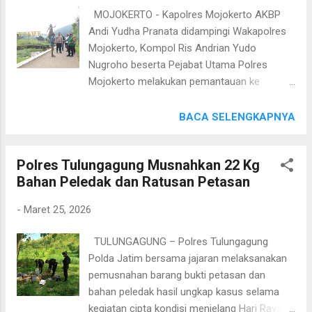
melihat bahwa puncak arus balik kurang lebih
MOJOKERTO - Kapolres Mojokerto AKBP
sudah terjadi tadi malam, tinggal kita urai
Andi Yudha Pranata didampingi Wakapolres
untuk yang lain," kata Sigit, Rabu
Mojokerto, Kompol Ris Andrian Yudo
(25/3/2026). Sigit memastikan, penanganan
Nugroho beserta Pejabat Utama Polres
arus balik berjalan optimal dan aman dengan
Mojokerto melakukan pemantauan ke
melakukan kebijakan rekayasa lalu lintas. Di
sejumlah objek wisata di wilayah Kecamatan
antaranya menerapkan one way nasional
Trawas, Selasa (24/3/2026). Kegiatan itu
BACA SELENGKAPNYA
maupun lokal hingga contraflow. Meski
dalam rangka memastikan situasi keamanan
begitu, Sigit menyebut, kepolisian dan pihak
dan ketertiban masyarakat (sitkamtibmas)
terkait lainnya terus mewaspadai dan men...
Polres Tulungagung Musnahkan 22 Kg
tetap kondusif selama masa libur lebaran.
Bahan Peledak dan Ratusan Petasan
"Kami ingin memastikan kesiapan pengelola
dan personel pengamanan dalam
-
Maret 25, 2026
memberikan rasa aman dan nyaman bagi
masyarakat yang berlibur," ujar AKBP Andi.
TULUNGAGUNG – Polres Tulungagung
Dalam patroli tersebut, Kapolres Mojokerto
Polda Jatim bersama jajaran melaksanakan
menyusuri area lokasi wisata, memantau
pemusnahan barang bukti petasan dan
situasi serta berinteraksi langsung dengan
bahan peledak hasil ungkap kasus selama
masyarakat. Kehadiran Kepolisian di tengah
kegiatan cipta kondisi menjelang Hari Raya