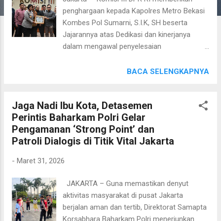
penghargaan kepada Kapolres Metro Bekasi
Kombes Pol Sumarni, S.I.K, SH beserta
Jajarannya atas Dedikasi dan kinerjanya
dalam mengawal penyelesaian
permasalahan yang terjadi antara warga dan
pengembang di Cluster Vasana Neo Vasana
BACA SELENGKAPNYA
Harapan Indah kota Bekasi. Sebagai bentuk
apresiasi, Komisi III DPR RI memberikan
Jaga Nadi Ibu Kota, Detasemen
penghargaan Aryasêvā Sammāna Nusantara,
Perintis Baharkam Polri Gelar
yang dimaknai sebagai penghargaan atas
Pengamanan ‘Strong Point’ dan
pengabdian yang mulia kepada Kombes Pol
Patroli Dialogis di Titik Vital Jakarta
Sumarni, S.I.K, SH. Penghargaan tersebut
disampaikan secara khusus oleh Ketua
-
Maret 31, 2026
Komisi III DPR RI, Dr. Habiburokhman, SH. MH
yang disaksikan oleh segenap anggota
JAKARTA – Guna memastikan denyut
Komisi dalam Rapat Dengar Pendapat (RDP)
aktivitas masyarakat di pusat Jakarta
dan Rapat Dengar Pendapat Umum (RDPU)
berjalan aman dan tertib, Direktorat Samapta
yang digelar Komisi III DPR RI pada Senin
Korsabhara Baharkam Polri menerjunkan