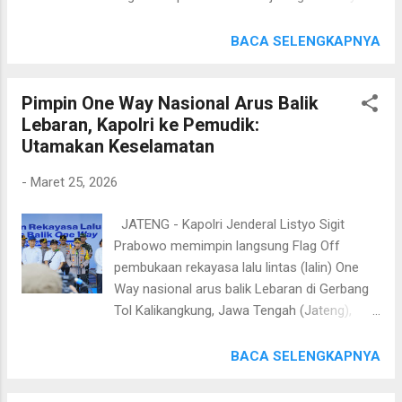
aktivitas wisatawan diharapkan dapat
Idul Fitri 1447 H / 2026. Total barang bukti
memberikan rasa aman serta mencegah
yang dimusnahkan mencapai 346 buah
BACA SELENGKAPNYA
potensi gangguan kamtibmas. Kapolres
petasan berbagai ukuran serta bahan
Mojokerto juga menyapa para pengunjung
petasan (bubuk) dengan total berat 22,15
dan menyampaikan imbauan secara
Pimpin One Way Nasional Arus Balik
kilogram dari berbagai jenis. Pemusnahan
humanis. Ia mengingatkan pentingnya
Lebaran, Kapolri ke Pemudik:
dilakukan oleh Tim Jibom Gegana Brimob
pengawasan terhadap anak-anak serta
Utamakan Keselamatan
Polda Jawa Timur dengan prosedur aman
kewaspadaan terhadap ba...
dan sesuai standar. Kabag Ops Polres
-
Maret 25, 2026
Tulungagung Kompol Maga menjelaskan,
kegiatan ini merupakan bagian dari upaya
JATENG - Kapolri Jenderal Listyo Sigit
preventif kepolisian dalam menjaga situasi
Prabowo memimpin langsung Flag Off
kamtibmas tetap kondusif selama bulan
pembukaan rekayasa lalu lintas (lalin) One
Ramadan hingga perayaan Idul Fitri. “Ada
Way nasional arus balik Lebaran di Gerbang
sekitar 22,15 Kg bahan peledak dan 346
Tol Kalikangkung, Jawa Tengah (Jateng),
petasan hasil penindakan selama kurang
Selasa (24/3/2026). One Way bakal
lebih 30 hari di bulan suci Ramadan bersama
dilaksanakan dari Km 414 hingga Km 70 Tol
BACA SELENGKAPNYA
jajaran Polsek, kami lakukan pemusnahan,"
Jakarta-Cikampek (Japek). Hal ini dilakukan
ujarnya, Selasa (24/3/26). Ia menambahkan,
untuk mengurai kemacetan yang terjadi