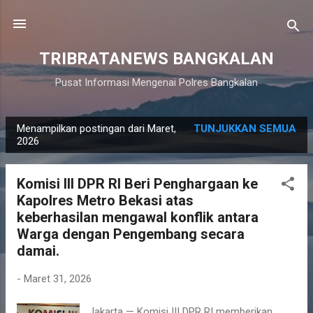
Langsung ke konten utama
TRIBRATANEWS BANGKALAN
Pusat Informasi Mengenai Polres Bangkalan
Menampilkan postingan dari Maret,
TUNJUKKAN SEMUA
P
2026
o
s
Komisi III DPR RI Beri Penghargaan ke
t
Kapolres Metro Bekasi atas
i
keberhasilan mengawal konflik antara
n
Warga dengan Pengembang secara
g
damai.
a
-
Maret 31, 2026
n
Jakarta — Komisi III DPR RI memberikan