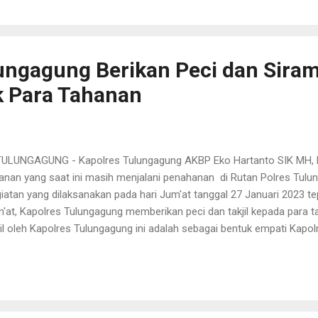
erhasilan ini tidak lepas dari kerjasama yang baik antara Polsek Mu
yarakat dan juga PTPN XII yang telah meminjamkan drone untuk m
nak yang dibawa oleh komplotan pelaku. Hanya saja, meski sudah m
awa, Polisi belum menemukan pelaku yang menggondol mamalia terse
ungagung Berikan Peci dan Sira
k Para Tahanan
UNGAGUNG - Kapolres Tulungagung AKBP Eko Hartanto SIK MH, b
anan yang saat ini masih menjalani penahanan di Rutan Polres Tulu
iatan yang dilaksanakan pada hari Jum'at tanggal 27 Januari 2023 te
'at, Kapolres Tulungagung memberikan peci dan takjil kepada para 
jil oleh Kapolres Tulungagung ini adalah sebagai bentuk empati Kapo
reka saat ini oleh Allah SWT masih diuji keimanannya, semoga deng
upa penahanan atau pengekangan. Diharapkan nantinya akan kembali k
P Eko. Selain pemberian peci dan takjil pada kesempatan kali ini par
aman rohani oleh KH Muhson Khamdani M.SY sekaligus sebagai p
ijaga Ngunut kabupaten Tulungagung Dalam tausiyahnya mengingatk