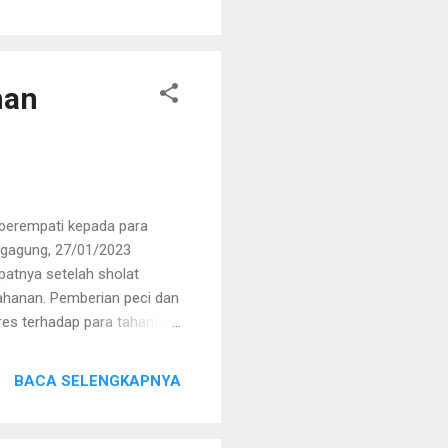
mbulsari bersama
encari keberadaan hewan
enemukan sapi yang telah
b...
man
erempati kepada para
ngagung, 27/01/2023
patnya setelah sholat
tahanan. Pemberian peci dan
lres terhadap para tahanan.
an mereka menjalani ujian
e jalan yang benar,"ujar
BACA SELENGKAPNYA
a tahanan juga diberikan
engasuh ponpes PPHM sunan
an untuk para penghuni