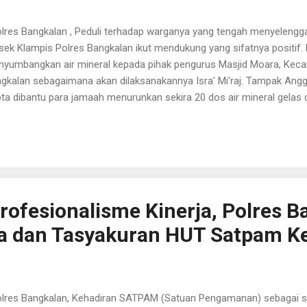
res Bangkalan , Peduli terhadap warganya yang tengah menyelengga
sek Klampis Polres Bangkalan ikut mendukung yang sifatnya positif. 
yumbangkan air mineral kepada pihak pengurus Masjid Moara, Kec
gkalan sebagaimana akan dilaksanakannya Isra' Mi'raj. Tampak Angg
ta dibantu para jamaah menurunkan sekira 20 dos air mineral gelas d
 Anggota Polsek Klampis Briptu Yepta mewakili Kapolsek Klampis IPT
paikan dukungan tersebut dengan turut menyumbangkan minuman. 
olsek Klampis untuk memberikan bantuan air minum di Masjid Moar
car acaranya,” ucapnya. Tak hanya itu saja, Yepta sampaikan pesan 
ikalisme apabila menyebar dikalangan masyarakat untuk segera diin
olisian. "Apabila para jamaah ada yang mencurigakan atau ada kegiat.
rofesionalisme Kinerja, Polres B
ra dan Tasyakuran HUT Satpam K
res Bangkalan, Kehadiran SATPAM (Satuan Pengamanan) sebagai 