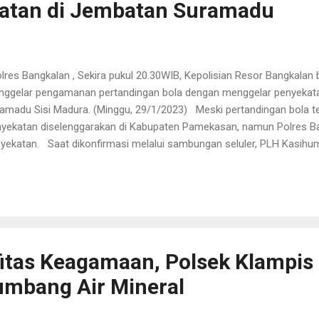
katan di Jembatan Suramadu
res Bangkalan , Sekira pukul 20.30WIB, Kepolisian Resor Bangkalan
ggelar pengamanan pertandingan bola dengan menggelar penyekat
amadu Sisi Madura. (Minggu, 29/1/2023) Meski pertandingan bola te
yekatan diselenggarakan di Kabupaten Pamekasan, namun Polres B
yekatan. Saat dikonfirmasi melalui sambungan seluler, PLH Kasihu
na Wijayati, S.H. menyatakan benar adanya penyekatan yang dilaku
i kriminalitas maupun gangguan kamtibmas yang meresahkan. "Kami
porter yang melakukan aksi-aksi yang membahayakan, merusak fas
gganggu aktifitas warga. Selain itu juga patroli ini juga berguna d
i pengguna jalan lainnya yang melintas di malam hari," ungkap Risna.
akbola Liga 1 Indonesia yang antara Madura United vs Per...
itas Keagamaan, Polsek Klampis 
umbang Air Mineral