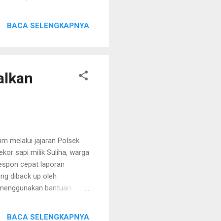
ingkungan masyarakat yang
s dan Lurah/Kades) di rumah
BACA SELENGKAPNYA
ran forkopimda jawa timur
mbug ini bagian dari upaya
ang dirasakan di
a...
alkan
m melalui jajaran Polsek
or sapi milik Suliha, warga
espon cepat laporan
ng diback up oleh
n menggunakan bantuan
pi tersebut dan akhirnya
ak jauh dari rumah korban.
BACA SELENGKAPNYA