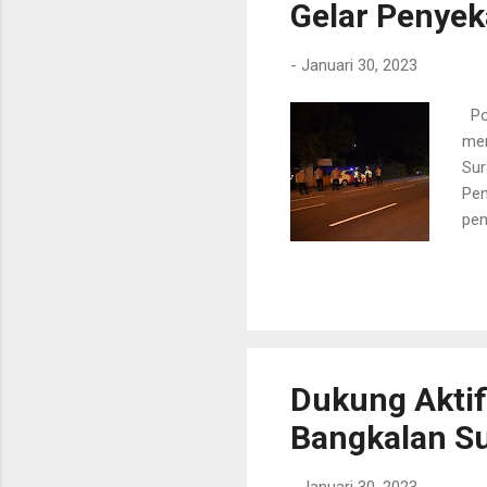
Gelar Penye
-
Januari 30, 2023
Pol
men
Sur
Pen
pen
Ris
aks
sup
men
bag
sep
Dukung Aktif
Bangkalan S
-
Januari 30, 2023