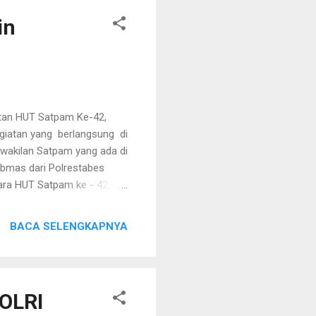
in
atan HUT Satpam Ke-42,
egiatan yang berlangsung di
rwakilan Satpam yang ada di
ibmas dari Polrestabes
cara HUT Satpam ke - 42,
Jatim. Pada kesempatan itu
it Prabowo. Adapun amanat
BACA SELENGKAPNYA
pam agar terus mendukung
ancaman dan gangguan
sai pada logo Satuan
POLRI