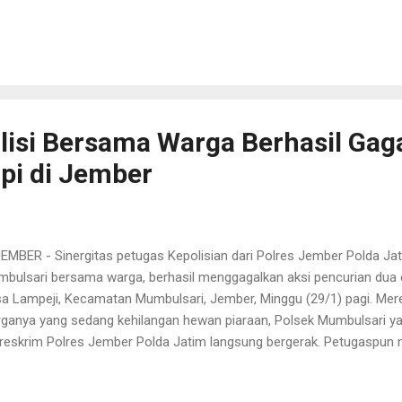
eo serta penanganan secara langsung terkait dengan persoalan di l
a diselesaikan dengan baik oleh tiga pilar (Babinsa, Bhabinkantibma
bug. Kapolda Jawa Timur Irjen Pol Toni Harmanto, menjelaskan, jaja
evitalasi kembali masalah siskampling dan rumah rembug. Rumah re
aran forkopimda untuk lebih menyederhanakan persoalan persoalan y
yarakat sehingga memberikan kemudahan dan kecepatan penyelesai
olisi Bersama Warga Berhasil Gag
pi di Jember
BER - Sinergitas petugas Kepolisian dari Polres Jember Polda Jati
bulsari bersama warga, berhasil menggagalkan aksi pencurian dua ek
a Lampeji, Kecamatan Mumbulsari, Jember, Minggu (29/1) pagi. Mer
ganya yang sedang kehilangan hewan piaraan, Polsek Mumbulsari ya
reskrim Polres Jember Polda Jatim langsung bergerak. Petugaspu
ne atau pesawat berkamera tanpa awak untuk melacak keberadaan sa
a menemukan dua ekor sapi itu ditemukan di areal perkebunan tebu, t