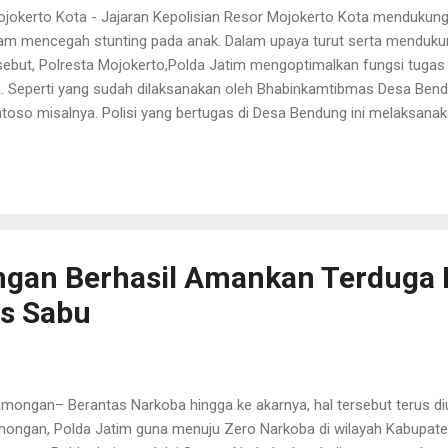
okerto Kota - Jajaran Kepolisian Resor Mojokerto Kota mendukun
am mencegah stunting pada anak. Dalam upaya turut serta menduk
sebut, Polresta Mojokerto,Polda Jatim mengoptimalkan fungsi tuga
. Seperti yang sudah dilaksanakan oleh Bhabinkamtibmas Desa Bendu
toso misalnya. Polisi yang bertugas di Desa Bendung ini melaksana
dampingan pelaksanaan kegiatan Posyandu yang bertempat di Rum
a Bendung Kec. Jetis Kab. Mojokerto. Saat di lokasi Bripka Arif Sa
is Polresta Mojokerto kegiatan yang sedang dilaksanakan ini merupa
ergitas dalam mendukung program Pemerintah dengan adanya progr
g diselenggarakan Puskesmas Bendung. "Sesuai perintah pimpinan, 
as pokok fungsi Polri, juga mendukung program pemerintah terkait p
ngan Berhasil Amankan Terduga
is Sabu
ongan– Berantas Narkoba hingga ke akarnya, hal tersebut terus di
ongan, Polda Jatim guna menuju Zero Narkoba di wilayah Kabupaten