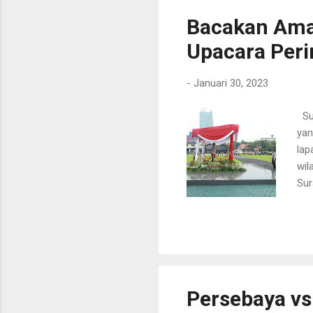
rut
Bacakan Aman
Upacara Peri
-
Januari 30, 2023
Sur
yan
lap
wil
Sur
Wak
pul
dar
tug
kea
Pen
Persebaya vs