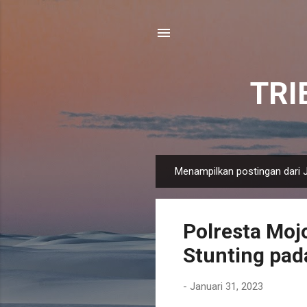
TR
Menampilkan postingan dari J
P
o
s
Polresta Mo
t
i
Stunting pad
n
g
-
Januari 31, 2023
a