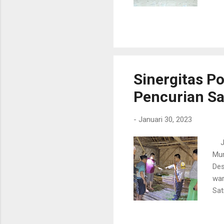
vid
bis
rem
mer
jaj
mas
Sinergitas P
Pencurian Sa
-
Januari 30, 2023
JEM
Mum
Des
war
Sat
dro
bis