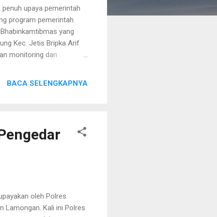
g penuh upaya pemerintah
ung program pemerintah
s Bhabinkamtibmas yang
ng Kec. Jetis Bripka Arif
kan monitoring dan
ah Kepala Dusun Pohsengir
ntoso mengatakan, Polsek
BACA SELENGKAPNYA
kan wujud kepedulian dan
am kesehatan ibu dan anak
kami selain melaksanakan
encegahan kas...
 Pengedar
upayakan oleh Polres
 Lamongan. Kali ini Polres