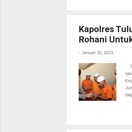
Keb
mas
ter
dib
Kapolres Tul
Rohani Untu
-
Januari 30, 2023
TUL
tah
Keg
Jum
tak
"Me
ber
AKB
sir
Kal