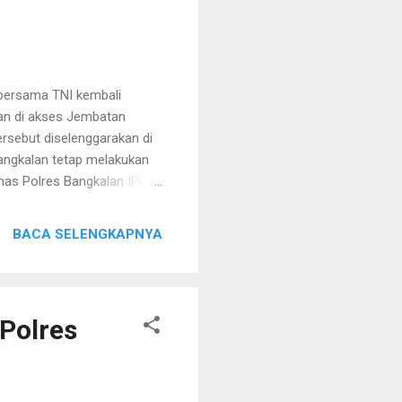
 bersama TNI kembali
an di akses Jembatan
rsebut diselenggarakan di
angkalan tetap melakukan
mas Polres Bangkalan IPDA
kan untuk mencegah adanya
 tidak ingin adanya
BACA SELENGKAPNYA
ilitas umum, maupun
alam memberikan rasa aman
 Dari hasil Pertandingan
Polres