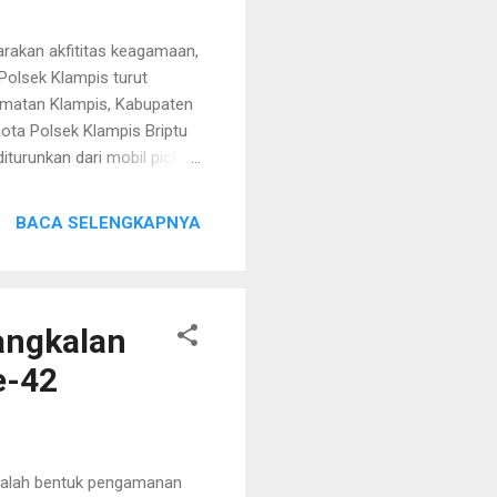
rakan akfititas keagamaan,
Polsek Klampis turut
amatan Klampis, Kabupaten
ota Polsek Klampis Briptu
iturunkan dari mobil pick
U Nanang Widiarto, S.H.
"Kami mewakili bapak
BACA SELENGKAPNYA
a, semoga berkenan dan
kamtibmas antisipasi
fokan kepada pihak
..
angkalan
e-42
salah bentuk pengamanan