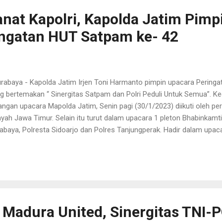
an Polres Tulungagung untuk berpe...
at Kapolri, Kapolda Jatim Pimp
ngatan HUT Satpam ke- 42
abaya - Kapolda Jatim Irjen Toni Harmanto pimpin upacara Pering
g bertemakan “ Sinergitas Satpam dan Polri Peduli Untuk Semua”. K
angan upacara Mapolda Jatim, Senin pagi (30/1/2023) diikuti oleh pe
ayah Jawa Timur. Selain itu turut dalam upacara 1 pleton Bhabinkamt
abaya, Polresta Sidoarjo dan Polres Tanjungperak. Hadir dalam upa
a Polda Jatim Brigjen Slamet HS dan seluruh Pejabat Utama Polda 
a Kapolda Jatim membacakan sambutan Kapolri Jenderal Listyo Sig
i Kapolri yang dibacakan oleh Kapolda Jatim antara lain bahwa Sat
as pokok Polri dalam melindungi seluruh masyarakat dari segala 
manan di lingkungan kerjanya. Hal tersebut sebagaimana makna peri
gamanan. Selain itu, Satpa...
 Madura United, Sinergitas TNI-