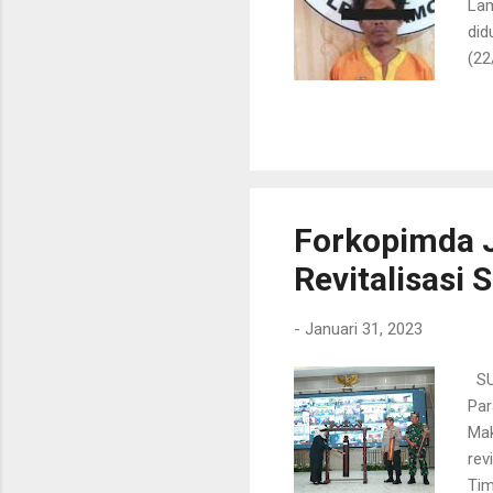
Lam
did
(22
M.S
tel
ter
ter
ber
Bro
Forkopimda 
Revitalisasi 
-
Januari 31, 2023
SUR
Par
Mak
rev
Tim