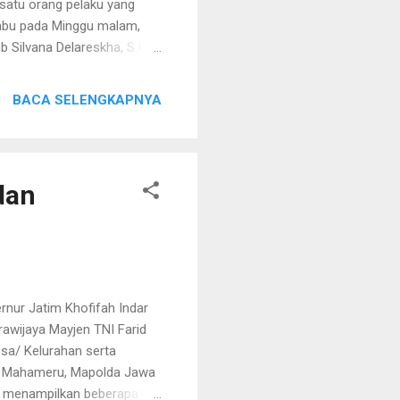
atu orang pelaku yang
sabu pada Minggu malam,
Silvana Delareskha, S.I.K.,
.H menjelaskan bahwa benar
bu. "Benar, ada satu
BACA SELENGKAPNYA
untuk pengembangan kasus
umas Polres Lamongan
n penyelidikan di daerah
orang ...
dan
ur Jatim Khofifah Indar
awijaya Mayjen TNI Farid
esa/ Kelurahan serta
ng Mahameru, Mapolda Jawa
m, menampilkan beberapa