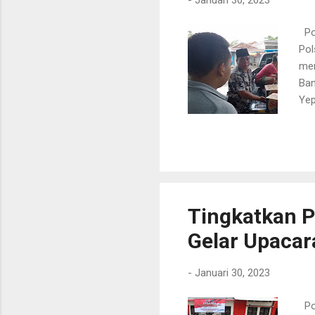
Pol
Pol
men
Ban
Yep
up.
sam
Kap
lan
rad
kep
Tingkatkan P
Gelar Upaca
-
Januari 30, 2023
Pol