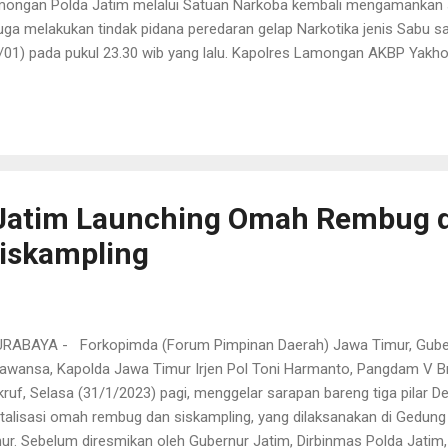
ongan Polda Jatim melalui Satuan Narkoba kembali mengamankan s
uga melakukan tindak pidana peredaran gelap Narkotika jenis Sabu 
/01) pada pukul 23.30 wib yang lalu. Kapolres Lamongan AKBP Yakhob 
i melalui Kasihumas Polres Lamongan IPDA Anton Krisbiyantoro, S
ah dilakukan penangkapan 1 orang pelaku pengedar narkotika jenis sa
duga pengedar diamankan dan saat ini sedang dalam pemeriksaan 
sebut," jelasnya kemarin (30/1). Penangkapan tersebut kata Kasi H
awal dari Petugas Satresnarkoba Polres Lamongan saat melaksanaka
ndong. Lalu mendapatkan informasi dari masyarakat bahwa adanya 1 
Jatim Launching Omah Rembug 
Siskampling
ABAYA - Forkopimda (Forum Pimpinan Daerah) Jawa Timur, Gubern
awansa, Kapolda Jawa Timur Irjen Pol Toni Harmanto, Pangdam V Br
ruf, Selasa (31/1/2023) pagi, menggelar sarapan bareng tiga pilar D
italisasi omah rembug dan siskampling, yang dilaksanakan di Gedu
ur. Sebelum diresmikan oleh Gubernur Jatim, Dirbinmas Polda Jati