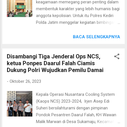
keagamaan memegang peran penting dalam
didasari pada sasaran objek sesuai analisis
membentuk karakter yang lebih humanis bagi
Polresta Banyuwangi dilakukan secara
anggota kepolisian. Untuk itu Polres Kediri
preemtif dan preventif. "Supaya siapa
Polda Jatim menggelar kegiatan bimbingan
berbuat apa dan akan bertanggung jawab
rohani dan mental (binrohtal). Kegiatan ini
kepada siapa, ini tentu menjadi dasar dalam
merupakan inisiatif yang dilaksanakan secara
BACA SELENGKAPNYA
proses standar operasional prosedur (SOP)
rutin untuk mendekatkan diri kepada Tuhan
pengamanan," ujar Kompol Idham,Kamis
YME. Kapolres Kediri AKBP Agung Setyo
(26/10). Polresta Banyuwangi telah
Disambangi Tiga Jenderal Ops NCS,
Nugroho, S.I.K. melalui Kasihumas Polres
menyiapkan tim sterilisasi sebelum dan ...
ketua Ponpes Daarul Falah Ciamis
Kediri AKP Uji Langgeng menyampaikan
Dukung Polri Wujudkan Pemilu Damai
pentingnya binrohtal dalam membentuk
karakter yang lebih humanis dan religius bagi
-
Oktober 26, 2023
anggota kepolisian. "Melalui kegiatan
binrohtal, kami berupaya menciptakan Polisi
Kepala Operasi Nusantara Cooling System
yang tidak hanya profesional dalam
(Kaops NCS) 2023-2024, Irjen Asep Edi
tugasnya, tetapi juga memiliki integritas dan
Suheri bersilahturami dengan pimpinan
kepedulian sosial tinggi,” ungkap
Pondok Pesantren Daarul Falah, KH Wawan
Kasihumas,Jumat (27/10). Kegiatan Binrohtal
Malik Marwan di Desa Sukamaju, Kecamatan
ini dilaksanakan di Masjid Al-Amaan