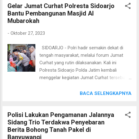
melalui para Bhabinkamtibmas telah
Gelar Jumat Curhat Polresta Sidoarjo
Bawaslu, seperti yang terlihat hari ini Jum'at
mendata warganya yang memang perlu...
Bantu Pembangunan Masjid Al
pagi (27/10/2023). Patroli rutin ini digelar
Mubarokah
untuk memastikan bahwa keamanan di dua
institusi penting tersebut menjelang pemilu
-
Oktober 27, 2023
2024 berjalan aman dan lancar. "Personel
yang kami turunkan secara bergantian dan ini
SIDOARJO - Polri hadir semakin dekat di
dilakukan 2 kali dalam sehari yakni pagi dan
tengah masyarakat, melalui forum Jumat
malam. Hal ini kami lakukan untuk mencegah
Curhat yang rutin dilaksanakan. Kali ini
hal-hal yang tidak diinginkan terjadi.
Polresta Sidoarjo Polda Jatim kembali
Menjelang pemilu, sejumlah objek vital
menggelar kegiatan Jumat Curhat tersebut di
penting terus kami amankan," terang
Desa Ketajen, Gedangan, Sidoarjo. Pada
Kapolres Bangkalan AKBP Febri Isman Jaya,
Jumat Curhat kali ini warga Ketajen
BACA SELENGKAPNYA
S.H., S.I.K., M.I.K. di Mapolres pagi ini.
berkesempatan tatap muka dan berdialog
(Red/Hum)
dengan Kapolresta Sidoarjo Komisaris Besar
Polisi Lakukan Pengamanan Jalannya
Polisi Kusumo Wahyu Bintoro, Wakapolresta
Sidang Trio Terdakwa Penyebaran
Sidoarjo AKBP Deny Agung Andriana dan
Berita Bohong Tanah Pakel di
pejabat utama Polresta Sidoarjo bersama
Banyuwangi
Forkopimka Gedangan tersebut di Masjid Al