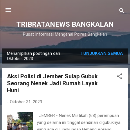
Langsung ke konten utama
TRIBRATANEWS BANGKALAN
Pusat Informasi Mengenai Polres Bangkalan
Menampilkan postingan dari
TUNJUKKAN SEMUA
P
Oktober, 2023
o
s
Aksi Polisi di Jember Sulap Gubuk
t
Seorang Nenek Jadi Rumah Layak
i
Huni
n
g
-
Oktober 31, 2023
a
JEMBER - Nenek Mistikah (68) perempuan
n
yang selama ini tinggal sendirian digubuknya
yang ada di Lingkungan Gebang Poreng