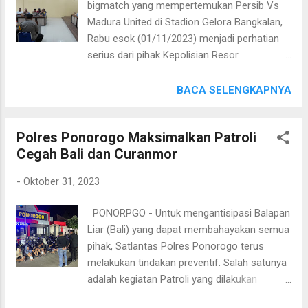
bigmatch yang mempertemukan Persib Vs
malam. Hal ini kami lakukan untuk mencegah
Madura United di Stadion Gelora Bangkalan,
hal-hal yang tidak diinginkan terjadi.
Rabu esok (01/11/2023) menjadi perhatian
Menjelang pemilu, sejumlah objek vital
serius dari pihak Kepolisian Resor
penting terus kami amankan," terang
Bangkalan. Tak ingin terjadi hal hal yang tidak
Kapolres Bangkalan AKBP Febri Isman Jaya,
diinginkan, Wakapolres Bangkalan Kompol
BACA SELENGKAPNYA
S.H., S.I.K., M.I.K. di Mapolres pagi ini.
Jimmy Heryanto Hasiholan Manurung, S.H.,
(Red/Hum)
S.I.K., M.Si. hari ini Selasa (31/10/2023)
Polres Ponorogo Maksimalkan Patroli
memimpin langsung Rapat Koordinasi terkait
Cegah Bali dan Curanmor
pengamanan pertandingan sepakbola antara
Madura United yang akan menjamu Persib di
-
Oktober 31, 2023
stadion kebanggaan masyarakat Bangkalan.
Dihadiri oleh sejumlah dinas terkait lintas
PONORPGO - Untuk mengantisipasi Balapan
sektoral, rapat koordinasi ini pun diharapkan
Liar (Bali) yang dapat membahayakan semua
akan mampu memberikan pengamanan
pihak, Satlantas Polres Ponorogo terus
terbaik saat pertandingan berlangsung.
melakukan tindakan preventif. Salah satunya
"Polres Bangkalan dibantu dari TNI, Dishub,
adalah kegiatan Patroli yang dilakukan
dan Satpol PP siap mengamankan
diseputaran Kota Ponorogo, Minggu
pertandingan menarik antara Madura United