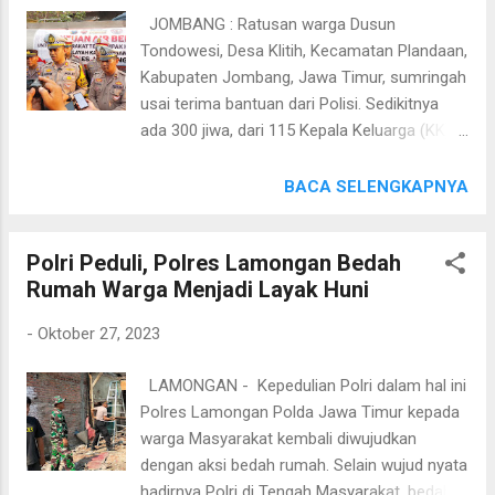
AKBP Wimboko meminta agar seluruh
JOMBANG : Ratusan warga Dusun
elemen warga mewaspadai berita hoaks
Tondowesi, Desa Klitih, Kecamatan Plandaan,
yang bisa memicu perpecahan sesama anak
Kabupaten Jombang, Jawa Timur, sumringah
bangsa. "Waspadai berita hoaks atau berita
usai terima bantuan dari Polisi. Sedikitnya
palsu yang tidak bisa dipertanggungjawabkan
ada 300 jiwa, dari 115 Kepala Keluarga (KK)
kebenarannya. Teliti kembali sebelum
penduduk Dusun Tondowesi, Desa Klitih,
membagikan atau mengshare berita yang
Kecamatan Plandaan, Kabupaten Jombang,
BACA SELENGKAPNYA
kita dapatkan melalui media sosial,"
Jawa Timur yang terdampak kekeringan.
Lanjutnya. AKBP Wimboko meminta seluruh
Warga yang sejak awal bulan Oktober
warga tetap menjaga diri ditengah maraknya
Polri Peduli, Polres Lamongan Bedah
mengalami krisis air bersih, menerima 14 ribu
issue" politik yan...
Rumah Warga Menjadi Layak Huni
liter air bersih dan sembako dari Satlantas
Polres Jombang Polda Jatim. Bantuan air
-
Oktober 27, 2023
bersih tersebut, disalurkan Satlantas Polres
Jombang pada Kamis 26 Oktober 2023, sore.
LAMONGAN - Kepedulian Polri dalam hal ini
Polisi lalu lintas ini datang dengan membawa
Polres Lamongan Polda Jawa Timur kepada
2 truk tangka air masing-masing truk tangki
warga Masyarakat kembali diwujudkan
berisi 7.000 liter air. Setibanya di lokasi, warga
dengan aksi bedah rumah. Selain wujud nyata
langsung menyerbu 2 truk tangki air. Warga
hadirnya Polri di Tengah Masyarakat, bedah