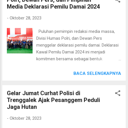
Media Deklarasi Pemilu Damai 2024
Bangkalan, dihadiri oleh Waka Polda Jatim,
Brigjen Pol Akhmad Yusep Gunawan,
-
Oktober 28, 2023
didampingi Alumni Akabri 90 Brigjen Pol
Purwolelono selaku Analis Kebijakan Utama
Puluhan pemimpin redaksi media massa,
Bidang Jemen SDM Itwasum Polri, Brigjen
Divisi Humas Polri, dan Dewan Pers
Pol Agus Djaka Santoso selaku Widyaiswara
menggelar deklarasi pemilu damai. Deklarasi
Kepolisian Utama TK II Sespim Lemdiklat
Kawal Pemilu Damai 2024 ini menjadi
Polri. Turut serta para pejabat utama (PJU)
komitmen bersama sebagai bentuk
Polda Jatim, Forkopimda Kabupaten
sinergitas menghadapi pesta demokrasi.
Bangkalan, Ketua PCNU, Ketua
Kadiv Humas Polri Irjen. Pol. Sandi Nugroho
BACA SELENGKAPNYA
Muhammadiyah, Ketua FKUB, Ponpes An
menjelaskan, deklarasi tersebut merupakan
Holiliyah Annuroniyah, Ponpes Syaichona
pernyataan bersama untuk sepakat pemilu
Cholil, Ketua GP Ansor, RA Hasan Iriqi,
Gelar Jumat Curhat Polisi di
harus damai, punya semua pihak, dan
Ponpes Mambaus Salam, Ponpes As Salam
Trenggalek Ajak Pesanggem Peduli
memiliki tanggung jawab moril. Diharapkan
dan Forum Rektor Bangkalan. Untuk bakti
Jaga Hutan
dengan demikian, pemilu dapat berjalan
kes...
dengan aman, damai, dan bermartabat.
-
Oktober 28, 2023
“Pesan morilnya, perlu kita semua menjaga
keberagamaan bangsa ini, peradaban yang