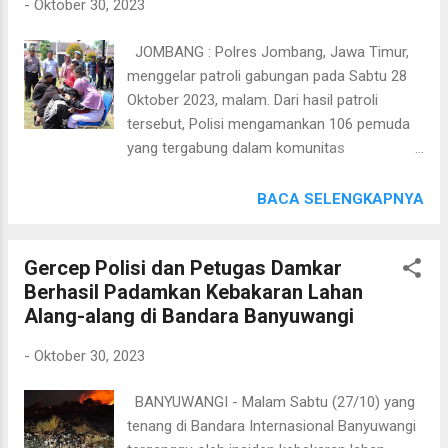
-
Oktober 30, 2023
Festival Patrol Oklik ini tidak hanya sebagai
hiburan, namun menyampaikan kampanye
JOMBANG : Polres Jombang, Jawa Timur,
keamanan dan ketertiban masyarakat
menggelar patroli gabungan pada Sabtu 28
(kamtibmas) menjelang Pemilu tahun 2024
Oktober 2023, malam. Dari hasil patroli
nanti. “Selain itu juga mengedukasi terkait
tersebut, Polisi mengamankan 106 pemuda
kode kentongan dan pentingnya sistem
yang tergabung dalam komunitas
keamanan lingkungan (siskamling) melalui
pemberantas anti gengster Jombang. Kasi
lagu atau yel-yel yang mudah dipahami,”
Humas Polres Jombang, Iptu Putut Yuger
BACA SELENGKAPNYA
ungkap AKBP Rogib, Senin (30/10). AKBP
menjelaskan, giat patroli gabungan
Rogib mengatakan saat ini tahapan Pemilu
harkamtibmas itu menyasar sejumlah
tahun 2024 sudah berlangsung. Untuk itu
Gercep Polisi dan Petugas Damkar
wilayah di Kabupaten Jombang. "Petugas
Kapolres Bojonegoro mengajak masyarakat
Berhasil Padamkan Kebakaran Lahan
berhasil mengamankan sejumlah pemuda
Bojonegoro untuk bersama-sama menjaga
Alang-alang di Bandara Banyuwangi
yang mengatas namakan dirinya kelompok
kondus...
Komunitas Pemberantas Anti Gangster
-
Oktober 30, 2023
Jombang dan Petani malam, sebanyak 106
orang," kata Yuger, Senin (30/10).
BANYUWANGI - Malam Sabtu (27/10) yang
Selanjutnya, dari 106 orang pemuda itu,
tenang di Bandara Internasional Banyuwangi
diserahkan kepada orang tua dengan