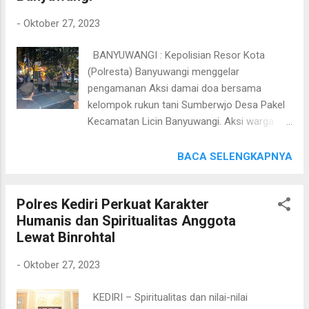
Mubarokah. “Bila ada keluh kesah warga
-
Oktober 27, 2023
seputar kamtibmas, silahkan dapat
disampaikan ke kami atau melalui
BANYUWANGI : Kepolisian Resor Kota
Bhabinkamtibmas kami dan perangkat desa.
(Polresta) Banyuwangi menggelar
Sehingga dapat segera kami tindak lanjuti
pengamanan Aksi damai doa bersama
demi terwujudnya wilayah yang aman dan
kelompok rukun tani Sumberwjo Desa Pakel
kondusif,” ujar Kombes. Pol. Kusumo Wahyu
Kecamatan Licin Banyuwangi. Aksi warga
Bintoro,Jumat (27/10). Selain itu, Polisi juga
tersebut menyikapi pelaksanaan sidang ke-
mengimbau warga untuk selalu guyub rukun,
32 perkara pidana penyiaran berita atau
BACA SELENGKAPNYA
menjaga persatuan dan kesatuan dalam
pemberitahuan bohong dengan terdakwa
pelaksanaan Pemilu 2024. “Silaturahmi
Drs H. Abdillah Rafsanjani, Mulyadi, Untung
dengan masyarakat di tingkat desa...
Polres Kediri Perkuat Karakter
dan Suwarno di Kantor Pemgadilan Negeri
Humanis dan Spiritualitas Anggota
Klas IA Banyuwangi. Kapolresta Banyuwangi
Lewat Binrohtal
Kombes Pol Deddy Foury Millewa melalui
Kabagops Polresta Banyuwangi Kompol
-
Oktober 27, 2023
Idham Kholid menjelaskan, pengamanan
diawali dengan gelar pasukan di Pengadilan
KEDIRI – Spiritualitas dan nilai-nilai
Negeri (PN) Banyuwangi. Pengamanan ini