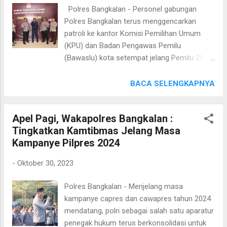
AKBP Gathut Bowo Supriyono, S.H., S.I.K.,
Polres Bangkalan - Personel gabungan
M.Si. melalui Kapolsek Kampak Iptu Henri
Polres Bangkalan terus menggencarkan
Agus S., S.Sos. mengungkapkan, dampak
patroli ke kantor Komisi Pemilihan Umum
musim kemarau panjang ini memang cukup
(KPU) dan Badan Pengawas Pemilu
terasa terutama bagi warga Desa Bogoran
(Bawaslu) kota setempat jelang Pemilu 2024.
yang kesulitan mendapatkan air bersih. “Iya
Kapolres Bangkalan AKBP Febri Isman Jaya,
benar, hari ini kami bersama Koramil, kepala
S.H., S.I.K., M.I.K. hari ini Senin secara terpisah
BACA SELENGKAPNYA
desa dan perangkat serta masyarakat kerja
(30/10/2023) mengatakan personel yang
bakti memasang selang air untuk warga.”
merupakan tim patroli selalu memantau
Ujarnya. Sebelumnya, memang sudah ada
Apel Pagi, Wakapolres Bangkalan :
keamanan dan ketertiban (kamtibmas) di
pipa air yang berfungsi menyalurkan air...
Tingkatkan Kamtibmas Jelang Masa
kantor tersebut. "Kami memang rutin
Kampanye Pilpres 2024
melakukan patroli di sejumlah objek vital
terkait persiapan pencoblosan yang akan
-
Oktober 30, 2023
digelar 14 Februari 2024 mendatang. Selain
kantor KPU dan Bawaslu Kabupaten
Polres Bangkalan - Menjelang masa
Bangkalan yang sering didatangi tim patroli,
kampanye capres dan cawapres tahun 2024
personel juga melakukan patroli di sejumlah
mendatang, polri sebagai salah satu aparatur
titik yang dianggap rawan terjadinya
penegak hukum terus berkonsolidasi untuk