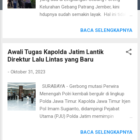
Kelurahan Gebang Patrang Jember, kini
hdupnya sudah semakin layak. Hal ini tidak
lepas dari kepedulian dan empati jajaran
Polsek Patrang Polres Jember, yang telah
BACA SELENGKAPNYA
melakukan renovasi gubuknya menjadi
rumah yang layak huni. Pembagunan itupun
Awali Tugas Kapolda Jatim Lantik
ditandai dengan peresmian yang dipimpin
Direktur Lalu Lintas yang Baru
langsung Kapolres Jember AKBP. Moh.
Nurhidayat SIK. SH. MH pada Senin
-
Oktober 31, 2023
(30/10/2023). Kapolres Jember AKBP. Moh.
Nurhidayat SIK. SH. MH, didampingi oleh
SURABAYA - Gerbong mutasi Perwira
sejumlah PJU Polres Jember menyampaikan,
Menengah Polri kembali bergulir di lingkup
bahwa upaya renovasi yang dilakukan
Polda Jawa Timur. Kapolda Jawa Timur Irjen
jajarannya terhadap gubuk yang terbuat dari
Pol Imam Sugianto, didampingi Pejabat
anyaman bambu dan menjadi tempat tinggal
Utama (PJU) Polda Jatim memimpin
nenek Mistikah, merupakan wujud kepedulian
langsung upacara serah terima jabatan
Polisi terhadap kesenjangan sosial yang ada
(sertijab) Direktur Lalu Lintas (Dirlantas) di
BACA SELENGKAPNYA
di willayahnya. "Perbaikan rumah ibu
Gedung Patuh Mapolda Jatim, Selasa