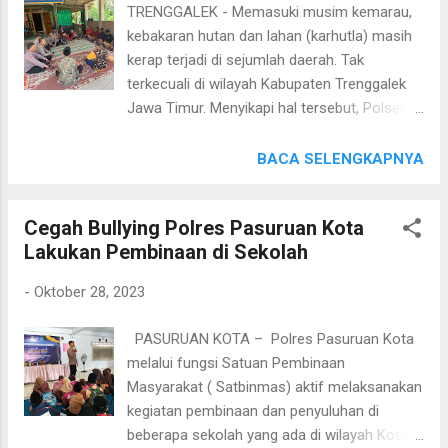
TRENGGALEK - Memasuki musim kemarau,
telah dipupuk, kebhinekaan yang sudah lama
kebakaran hutan dan lahan (karhutla) masih
terbangun. Mari kita jaga bersama semua,”
kerap terjadi di sejumlah daerah. Tak
jelas Kadiv Humas, Sabtu (28/10/23). Ketua
terkecuali di wilayah Kabupaten Trenggalek
Dewan Pers, Ninik Rahayu, menambahkan
Jawa Timur. Menyikapi hal tersebut, Polsek
bahwa peran media sangat penting dalam
Bendungan Polres Trenggalek yang wilayah
menentukan kesuksesan pesat demokrasi
kerjanya didominasi oleh kawasan hutan
BACA SELENGKAPNYA
tersebut. Berbagai upaya pencegahan
menggelar Jumat Curhat bersama petani
kerawanan menjelang Pemilu 2024 pun harus
penggarap lahan dan hutan (Pesanggem)
dilakukan bersama-sama. "Karena media dan
Cegah Bullying Polres Pasuruan Kota
Desa Dompyong, Kecamatan Bendungan,
pers bukan menjadi contoh, tapi menjadi
Lakukan Pembinaan di Sekolah
Kabupaten Trenggalek,Jumat (27/10). Pada
pene...
kegiatan tersebut para warga Pesanggem
-
Oktober 28, 2023
dihimabu untuk lebih meningkatkan
kewaspadaannya terhadap potensi terjadinya
PASURUAN KOTA – Polres Pasuruan Kota
kebakaran hutan, mengingat saat ini musim
melalui fungsi Satuan Pembinaan
kemarau panjang. Kapolres Trenggalek, AKBP
Masyarakat ( Satbinmas) aktif melaksanakan
Gathut Bowo Supriyono,S.H, S.I.K.,M.Si
kegiatan pembinaan dan penyuluhan di
melalui Kapolsek Bendungan, Iptu Suswanto,
beberapa sekolah yang ada di wilayah Kota
S.H mengatakan sebagai bagian dari warga