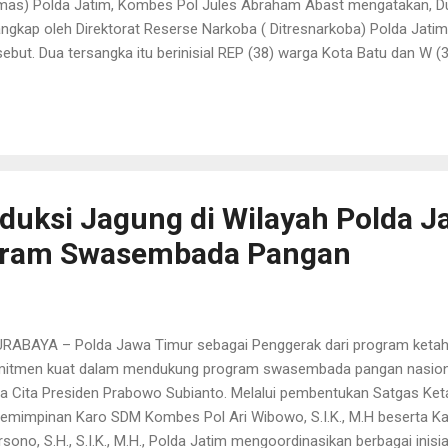
as) Polda Jatim, Kombes Pol Jules Abraham Abast mengatakan, D
angkap oleh Direktorat Reserse Narkoba ( Ditresnarkoba) Polda Jat
sebut. Dua tersangka itu berinisial REP (38) warga Kota Batu dan W 
atakan oleh Kombes Pol Jules, sebelumnya Polisi mendapat informas
edaran sabu yang akan dikirim dari Surabaya ke Kalimantan Timur. S
yelidikan, Polisi melakukan pengejaran di Pelabuhan Tanjung Perak
g sudah teridentifikasi oleh petugas tersebut telah lebih dulu menaik
resnarkoba Polda Jatim lalu melakukan pengejaran dan berhasil men
an Pelabuhan Semayang, Balikpapan. "Tersangka REP dan W ditang...
duksi Jagung di Wilayah Polda J
gram Swasembada Pangan
ABAYA – Polda Jawa Timur sebagai Penggerak dari program keta
itmen kuat dalam mendukung program swasembada pangan nasional
a Cita Presiden Prabowo Subianto. Melalui pembentukan Satgas Ke
emimpinan Karo SDM Kombes Pol Ari Wibowo, S.I.K., M.H beserta K
sono, S.H., S.I.K., M.H., Polda Jatim mengoordinasikan berbagai inisia