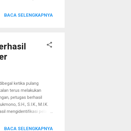
hanan pangan masyarakat.
ak drastis dari 1.542.301
BACA SELENGKAPNYA
ma tahun 2025. Kenaikan ini
ukseskan program nasional
 oleh Karo SDM Polda Jatim,
erhasil
er
ibegal ketika pulang
kalan terus melakukan
ngan, petugas berhasil
no, S.H., S.I.K., M.I.K.
sil mengidentifikasi pelaku
n RD. "1 dari 3 pelaku
n. Sedangkan HB dan RD,
BACA SELENGKAPNYA