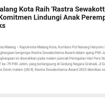
dlatul Ulama siap mendukung berbagai program dan kebijakan Pol
alang Kota Raih 'Rastra Sewakot
 Komitmen Lindungi Anak Peremp
ks
a Malang – Kapolresta Malang Kota, Kombes Pol Nanang Haryono S
ghargaan bergengsi Rastra Sewakottama Award dalam ajang PWI J
ghargaan ini diserahkan pada malam puncak Peringatan Hari Pers N
 ke-79 PWI Jatim, yang berlangsung di Gedung Negara Grahadi, Jl G
a Senin malam (28/4). Rastra Sewakottama Award 2025 diberikan se
s komitmen Polresta Malang Kota Polda Jatim berkolaborasi deng
indungi anak perempuan dari ancaman kanker serviks melalui prog
illoma Virus (HPV) gratis. Vaksinasi HPV dinilai menjadi langkah prev
jaga Kesehatan dimasa depan generasi muda, khususnya remaja putr
bes Pol Nanang Haryono mengatakan bahwa vaksinasi HPV sebagai 
am bidang kesehatan. "Pencegahan kanker serviks sejak dini adalah b