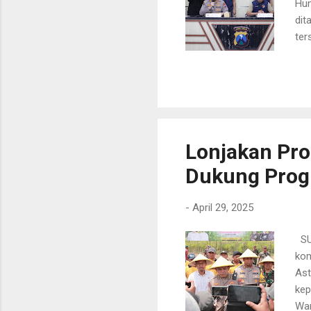
Hum
dit
ter
Dik
per
pen
yan
Dit
dep
Lonjakan Pro
Dukung Pro
-
April 29, 2025
SUR
kom
Ast
kep
War