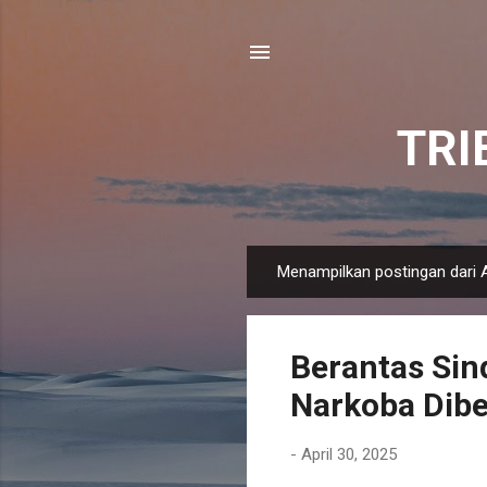
TR
Menampilkan postingan dari A
P
o
s
Berantas Sin
t
i
Narkoba Dibe
n
g
-
April 30, 2025
a