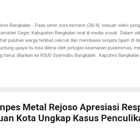
res Bangkalan - Pada senin sore kemarin (28/4), sebuah video pe
amatan Geger, Kabupaten Bangkalan viral di media sosial. Dalam vide
lihat puluhan warga terlibat cekcok dan membawa senjata tajam di 
untung upaya itu bisa dilerai oleh petugas keamanan puskesmas, me
g harus dilarikan ke RSUD Syamrabu Bangkalan. Kapolres Bangkal
., S.I.K., M.I.K. yang ditemui pada saat pengamanan sepak bola Liga I 
gkalan pada Senin sore kemarin (28/4) membenarkan adanya perkel
nganiayaan itu melibatkan dua orang. Keduanya sama-sama terluka,
awatan. Satunya ada di puskesmas, dan satunya dilakukan pengoba
gkalan," ungkap AKBP Hendro Sukmono. Kapolres Bangkalan itu meng
kesmas Geger itu merupakan buntut dari penganiayaan yang terjadi d
pes Metal Rejoso Apresiasi Res
uan Kota Ungkap Kasus Penculik