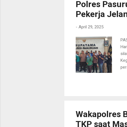
Polres Pasur
untu
Pekerja Jela
-
April 29, 2025
PAS
Har
sil
Keg
per
mas
men
Man
pek
dan
aka
Wakapolres B
TKP saat Ma