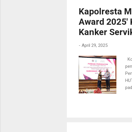
Nah
Kapolresta M
...
Award 2025'
Kanker Servi
-
April 29, 2025
Kot
pen
Pen
HUT
pad
ata
mel
Pap
men
Kom
dal