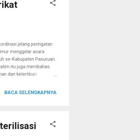
ikat
dinasi jelang peringatan
Timur menggelar acara
uruh se-Kabupaten Pasuruan.
Jatim itu juga membahas
nan dan ketertiban
P Jazuli Dani Iriawan
yaan May Day 2025.
BACA SELENGKAPNYA
k apresiasi bagi serikat
ilayah Kabupaten Pasuruan
a perayaan yang aman pasti
 AK...
erilisasi