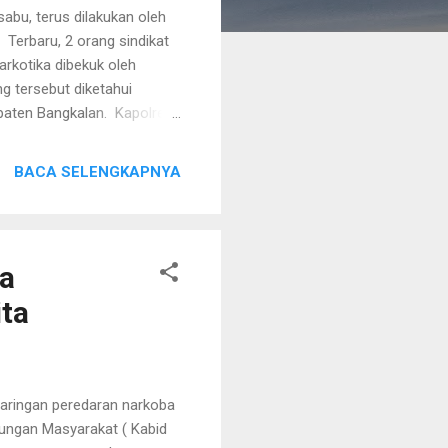
bu, terus dilakukan oleh
 Terbaru, 2 orang sindikat
arkotika dibekuk oleh
g tersebut diketahui
paten Bangkalan. Kapolres
olres pada Rabu pagi ini
elaku saat hendak
BACA SELENGKAPNYA
 "Alhamdulillah, 2 orang
i sebuah rumah yang
mankan, ditemukan barang
ba
ita
aringan peredaran narkoba
bungan Masyarakat ( Kabid