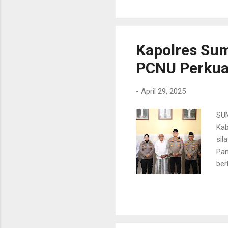
saa
kos
Hen
yan
Kapolres Sum
PCNU Perkua
-
April 29, 2025
SUM
Kab
sil
Pan
ber
Sum
pen
dal
sta
pen