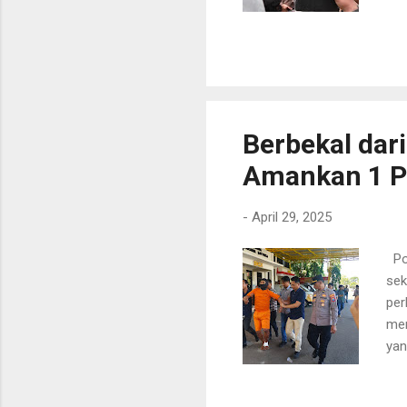
Tim
Ber
ton
seb
tam
Kom
Berbekal dar
Amankan 1 Pe
-
April 29, 2025
Pol
sek
per
men
yan
beg
beg