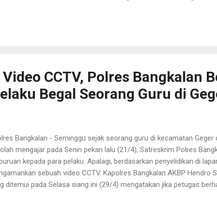
ur untuk meningkatkan produksi pangan lokal dan memperkuat keta
dasarkan data terbaru, produksi jagung di wilayah Polda Jatim melonj
 pada Januari–Maret 2024 menjadi 2.599.885 ton di periode yang sa
esar 69% memperlihatkan kontribusi besar Jawa Timur dalam meny
bahan produksi jagung 4 juta ton. Hal tersebut seperti disampaikan
bes Pol Ari Wibowo dalam paparannya di Mapolda Jatim...
i Video CCTV, Polres Bangkalan B
laku Begal Seorang Guru di Geg
res Bangkalan - Seminggu sejak seorang guru di kecamatan Geger d
olah mengajar pada Senin pekan lalu (21/4), Satreskrim Polres Bang
buruan kepada para pelaku. Apalagi, berdasarkan penyelidikan di lapa
gamankan sebuah video CCTV. Kapolres Bangkalan AKBP Hendro Sukmo
g ditemui pada Selasa siang ini (29/4) mengatakan jika petugas berha
al. AKBP Hendro menjelaskan jika ada 3 pelaku begal yakni SA, HB, da
al terhadap seorang guru yakni SA (40 tahun) berhasil kami amanka