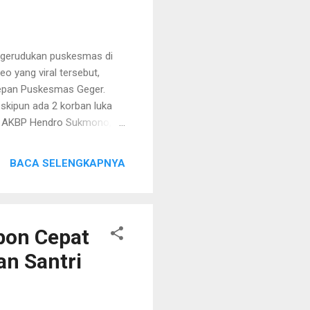
nggerudukan puskesmas di
o yang viral tersebut,
depan Puskesmas Geger.
skipun ada 2 korban luka
an AKBP Hendro Sukmono,
BRI di Stadion Gelora
ahian tersebut.
BACA SELENGKAPNYA
 sama-sama diberi
tan di RSUD Syamrabu
atakan jika keramaian di
i kawasan...
pon Cepat
an Santri