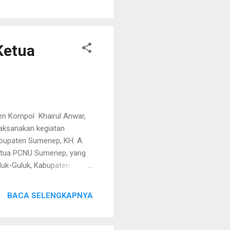
ami tangkap di sebuah kos-
ota Surabaya," jelas AKBP
ri-ciri yang sesuai dengan
Ketua
en Kompol Khairul Anwar,
laksanakan kegiatan
bupaten Sumenep, KH. A.
 Ketua PCNU Sumenep, yang
luk-Guluk, Kabupaten
ni menjadi momentum
ang memiliki peran besar
BACA SELENGKAPNYA
ngan komunikasi yang baik,
njelang berbagai agenda
ik menegaskan bahwa