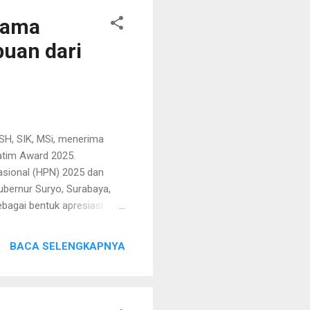
res Sumenep dalam menjaga
tama
uan dari
H, SIK, MSi, menerima
atim Award 2025.
asional (HPN) 2025 dan
ubernur Suryo, Surabaya,
bagai bentuk apresiasi
an Pemkot Malang dalam
ram vaksinasi Human
BACA SELENGKAPNYA
entif dan strategis untuk
i. Saat dikonfirmasi,
investasi jangka panjang
entuk kepedulian kami,