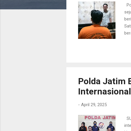
n
Pol
sej
ber
Sat
ber
Ban
(30
mel
yan
ber
buk
Polda Jatim 
Internasional
-
April 29, 2025
SUR
int