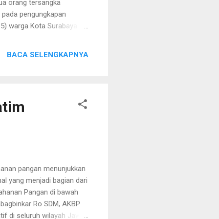
ua orang tersangka
im pada pengungkapan
(35) warga Kota Surabaya.
i dari masyarakat tentang
etelah dilakukan
BACA SELENGKAPNYA
 Surabaya. Namun tersangka
i kapal menuju Balikpapan.
angkap Kedua tersangka di
atim
hanan pangan menunjukkan
 yang menjadi bagian dari
tahanan Pangan di bawah
abagbinkar Ro SDM, AKBP
tif di seluruh wilayah Jawa