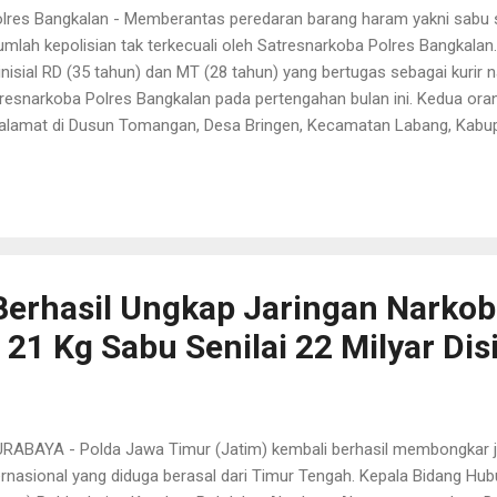
res Bangkalan - Memberantas peredaran barang haram yakni sabu sa
umlah kepolisian tak terkecuali oleh Satresnarkoba Polres Bangkalan.
inisial RD (35 tahun) dan MT (28 tahun) yang bertugas sebagai kurir n
resnarkoba Polres Bangkalan pada pertengahan bulan ini. Kedua oran
alamat di Dusun Tomangan, Desa Bringen, Kecamatan Labang, Kabu
gkalan AKBP Hendro Sukmono, S.H., S.I.K., M.I.K. saat ditemui di Map
/04) mengatakan jika polisi berhasil mengendus keberadaan kedua p
akukan transaksi jual beli narkotika di kecamatan Labang, Bangkalan.
g menjadi kurir narkoba berhasil kami amankan pada 9 April 2025 d
alamatkan di kecamatan Labang, kabupaten Bangkalan. Saat kami a
ti 7 gram, dan barang tersebut kami sita," terang A...
Berhasil Ungkap Jaringan Narko
 21 Kg Sabu Senilai 22 Milyar Dis
ABAYA - Polda Jawa Timur (Jatim) kembali berhasil membongkar j
ernasional yang diduga berasal dari Timur Tengah. Kepala Bidang Hu