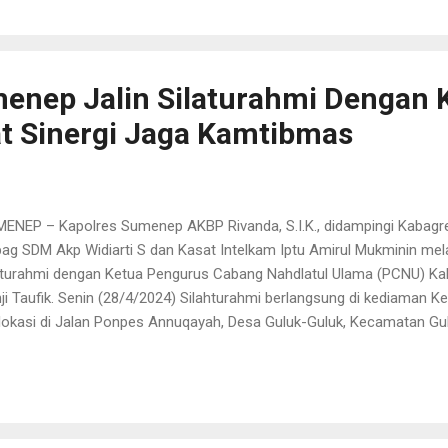
t ini sedang dalam tahap pengejaran pihak kepolisian. SA berhasil k
an di Kampung Malang, Kelurahan Wonorejo, Kecamatan Tegalsari, K
dro. AKBP Hendro mengatakan jika terkait yang bersangkutan, ada ci
g terpampang di video CCTV yang telah dimili...
enep Jalin Silaturahmi Dengan 
t Sinergi Jaga Kamtibmas
ENEP – Kapolres Sumenep AKBP Rivanda, S.I.K., didampingi Kabagr
ag SDM Akp Widiarti S dan Kasat Intelkam Iptu Amirul Mukminin me
aturahmi dengan Ketua Pengurus Cabang Nahdlatul Ulama (PCNU) Ka
ji Taufik. Senin (28/4/2024) Silahturahmi berlangsung di kediaman
lokasi di Jalan Ponpes Annuqayah, Desa Guluk-Guluk, Kecamatan Gu
enep. Kapolres Sumenep AKBP Rivanda mengatakan Silaturahmi i
ting dalam membangun sinergi antara kepolisian dan tokoh agama y
am dalam membina umat dan menjaga persatuan. "Kami berharap de
bilitas keamanan di Kabupaten Sumenep dapat terjaga, terutama me
ting ke depan," ujar Akbp Rivanda. Sementara itu KH. A. Panji Tauf