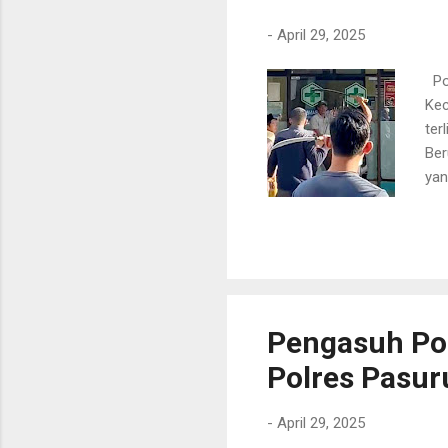
-
April 29, 2025
Pol
Kec
ter
Ber
yan
S.H
Ban
"Pe
per
Ban
Pus
Pengasuh Pon
Polres Pasur
-
April 29, 2025