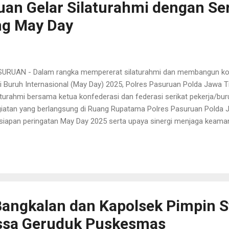
uan Gelar Silaturahmi dengan Ser
k ja...
ng May Day
URUAN - Dalam rangka mempererat silaturahmi dan membangun koor
i Buruh Internasional (May Day) 2025, Polres Pasuruan Polda Jawa 
aturahmi bersama ketua konfederasi dan federasi serikat pekerja/b
iatan yang berlangsung di Ruang Rupatama Polres Pasuruan Polda 
siapan peringatan May Day 2025 serta upaya sinergi menjaga keama
yarakat (Kamtibmas). Dalam acara tersebut, Kapolres Pasuruan AKB
ekankan pentingnya menjaga keamanan dan kenyamanan saat pera
tan Kapolres Pamekasan itu menyebut kegiatan May Day adalah bentu
erja buruh di semua negara. "Kami sangat berharap, khususnya di w
 Jawa Timur pada umumnya, tidak ada perayaan yang negatif, karen
n mempengaruhi perkembangan perekonomian di wilayah kita ini," ujar
angkalan dan Kapolsek Pimpin St
ssa Geruduk Puskesmas