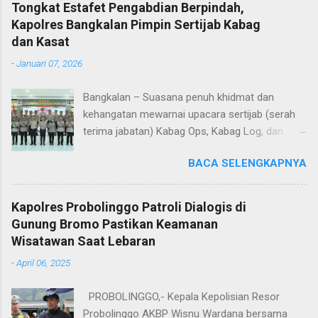
Tongkat Estafet Pengabdian Berpindah,
Kapolres Bangkalan Pimpin Sertijab Kabag
dan Kasat
-
Januari 07, 2026
Bangkalan – Suasana penuh khidmat dan
kehangatan mewarnai upacara sertijab (serah
terima jabatan) Kabag Ops, Kabag Log, dan
Kasat Lantas Polres Bangkalan yang digelar di
BACA SELENGKAPNYA
Aula Sarja Arya Racana Polres Bangkalan, Rabu
(07/01/2026). Upacara tersebut menjadi
momen penting bagi jajaran Polres Bangkalan,
Kapolres Probolinggo Patroli Dialogis di
bukan hanya sebagai pergantian jabatan
Gunung Bromo Pastikan Keamanan
struktural, tetapi juga sebagai bentuk regenerasi
Wisatawan Saat Lebaran
dan kesinambungan pengabdian kepada
-
April 06, 2025
masyarakat. Dalam sertijab tersebut, KOMPOL
Hery Kusnanto, S.H., M.H. resmi menyerahkan
PROBOLINGGO,- Kepala Kepolisian Resor
jabatan Kabag Log Polres Bangkalan untuk
Probolinggo AKBP Wisnu Wardana bersama