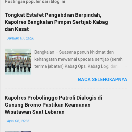
Postingan populer dari blog ini
Tongkat Estafet Pengabdian Berpindah,
Kapolres Bangkalan Pimpin Sertijab Kabag
dan Kasat
-
Januari 07, 2026
Bangkalan – Suasana penuh khidmat dan
kehangatan mewarnai upacara sertijab (serah
terima jabatan) Kabag Ops, Kabag Log, dan
Kasat Lantas Polres Bangkalan yang digelar di
BACA SELENGKAPNYA
Aula Sarja Arya Racana Polres Bangkalan, Rabu
(07/01/2026). Upacara tersebut menjadi
momen penting bagi jajaran Polres Bangkalan,
Kapolres Probolinggo Patroli Dialogis di
bukan hanya sebagai pergantian jabatan
Gunung Bromo Pastikan Keamanan
struktural, tetapi juga sebagai bentuk regenerasi
Wisatawan Saat Lebaran
dan kesinambungan pengabdian kepada
-
April 06, 2025
masyarakat. Dalam sertijab tersebut, KOMPOL
Hery Kusnanto, S.H., M.H. resmi menyerahkan