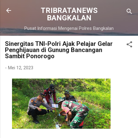
Langsung ke konten utama
TRIBRATANEWS
BANGKALAN
Pusat Informasi Mengenai Polres Bangkalan
Sinergitas TNI-Polri Ajak Pelajar Gelar
Penghijauan di Gunung Bancangan
Sambit Ponorogo
-
Mei 12, 2023