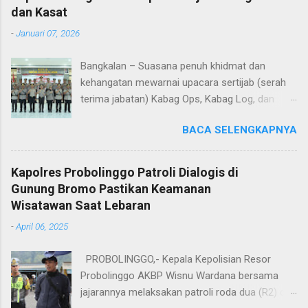
dan Kasat
-
Januari 07, 2026
Bangkalan – Suasana penuh khidmat dan
kehangatan mewarnai upacara sertijab (serah
terima jabatan) Kabag Ops, Kabag Log, dan
Kasat Lantas Polres Bangkalan yang digelar di
BACA SELENGKAPNYA
Aula Sarja Arya Racana Polres Bangkalan, Rabu
(07/01/2026). Upacara tersebut menjadi
momen penting bagi jajaran Polres Bangkalan,
Kapolres Probolinggo Patroli Dialogis di
bukan hanya sebagai pergantian jabatan
Gunung Bromo Pastikan Keamanan
struktural, tetapi juga sebagai bentuk regenerasi
Wisatawan Saat Lebaran
dan kesinambungan pengabdian kepada
-
April 06, 2025
masyarakat. Dalam sertijab tersebut, KOMPOL
Hery Kusnanto, S.H., M.H. resmi menyerahkan
PROBOLINGGO,- Kepala Kepolisian Resor
jabatan Kabag Log Polres Bangkalan untuk
Probolinggo AKBP Wisnu Wardana bersama
mengemban amanah baru sebagai Wakapolres
jajarannya melaksakan patroli roda dua (R2) di
Sampang. Jabatan Kabag Log Polres Bangkalan