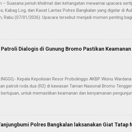
n – Suasana penuh khidmat dan kehangatan mewarnai upacara sertija
s, Kabag Log, dan Kasat Lantas Polres Bangkalan yang digelar di Au
n, Rabu (07/01/2026). Upacara tersebut menjadi momen penting bagi 
ya sebagai pergantian jabatan struktural, tetapi juga sebagai bentuk
ungan pengabdian kepada masyarakat. Dalam sertijab tersebut, KOM
mi menyerahkan jabatan Kabag Log Polres Bangkalan untuk mengem
es Sampang. Jabatan Kabag Log Polres Bangkalan selanjutnya dija
 Patroli Dialogis di Gunung Bromo Pastikan Keamana
.H., M.H. , yang sebelumnya mengemban tugas sebagai Kabag Ops Pol
si Kabag Ops Polres Bangkalan kini dipercayakan kepada AKP Sumanto,
a bertugas sebagai Panit I Unit I Subdit I Ditreskrimum Polda Jawa 
s, tongkat e...
GGO,- Kepala Kepolisian Resor Probolinggo AKBP Wisnu Wardana 
an patroli roda dua (R2) di kawasan Taman Nasional Bromo Tengger
ini bertujuan, untuk memastikan keamanan dan kenyamanan pengunjun
an wisatawan saat libur lebaran 2025. “Kami melaksanakan patroli s
ipasi hal-hal yang tidak kita inginkan, seiring dengan jumlah pengu
t selama libur Lebaran," kata AKBP Wisnu Wardana. Kapolres Prob
melakukan hal ini sebagai langkah antisipasi untuk memastikan situas
Tanjungbumi Polres Bangkalan laksanakan Giat Tatap
an pentingnya keselamatan, terutama bagi pengunjung yang memba