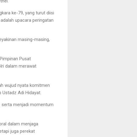
thel.
ara ke-79, yang turut diisi
 adalah upacara peringatan
keyakinan masing-masing,
 Pimpinan Pusat
Polri dalam merawat
lah wujud nyata komitmen
 Ustadz Adi Hidayat.
an, serta menjadi momentum
toral dalam menjaga
tapi juga perekat