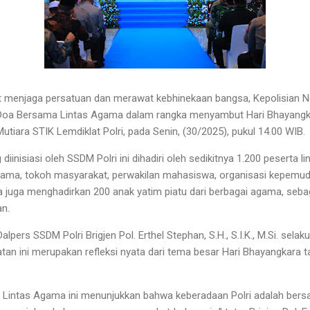
menjaga persatuan dan merawat kebhinekaan bangsa, Kepolisian Ne
n Doa Bersama Lintas Agama dalam rangka menyambut Hari Bhayangkar
utiara STIK Lemdiklat Polri, pada Senin, (30/2025), pukul 14.00 WIB.
inisiasi oleh SSDM Polri ini dihadiri oleh sedikitnya 1.200 peserta li
agama, tokoh masyarakat, perwakilan mahasiswa, organisasi kepemu
a juga menghadirkan 200 anak yatim piatu dari berbagai agama, seba
an.
pers SSDM Polri Brigjen Pol. Erthel Stephan, S.H., S.I.K., M.Si. sela
 ini merupakan refleksi nyata dari tema besar Hari Bhayangkara tahu
Lintas Agama ini menunjukkan bahwa keberadaan Polri adalah bers