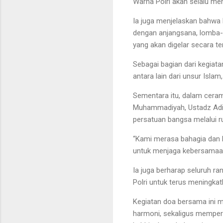
Warna Polri akan selalu me
Ia juga menjelaskan bahwa k
dengan anjangsana, lomba-
yang akan digelar secara te
Sebagai bagian dari kegiat
antara lain dari unsur Islam
Sementara itu, dalam ceram
Muhammadiyah, Ustadz Adi Hi
persatuan bangsa melalui r
“Kami merasa bahagia dan b
untuk menjaga kebersamaan
Ia juga berharap seluruh r
Polri untuk terus meningka
Kegiatan doa bersama ini m
harmoni, sekaligus mempert