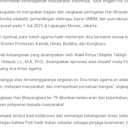
ncerminkan keberagaman masyarakat Indonesia,” tutur Brigjen Pol. Er
egiatan ini merupakan bagian dari rangkaian peringatan Hari Bhayangk
lomba edukatif, pertandingan olahraga, bazar UMKM, dan puncaknya
rpusat pada 1 Juli 2025 di Lapangan Monas, Jakarta.
an spiritual, para tokoh agama hadir memimpin doa bersama sesuai 
, Kristen Protestan, Katolik, Hindu, Buddha, dan Konghucu.
ah kebangsaan yang disampaikan oleh Wakil Ketua I Majelis Tabligh
dayat, Lc., M.A., Ph.D., disampaikan apresiasi atas inisiatif mulia 
uang doa lintas agama.
angga atas terselenggaranya kegiatan ini. Doa lintas agama ini ada
, melayani masyarakat, dan memperkuat persatuan bangsa,” ungkap
angkaian Hari Bhayangkara ke-79 diberikan kelancaran dan keberkah
tkan pelayanan kepada masyarakat.
enjadi simbol kuat kolaborasi dan semangat kebangsaan lintas sek
egas bahwa Polri hadir bukan sekadar sebagai penjaga keamanan, te