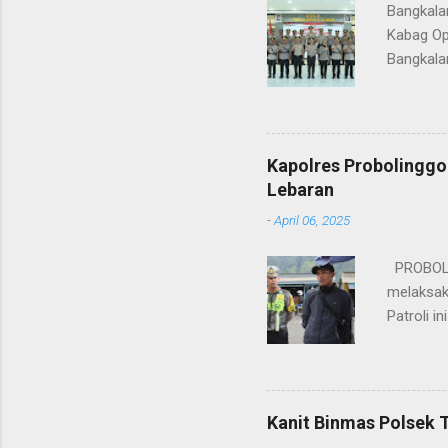
Bangkala
Kabag Op
Bangkala
bukan han
kesinamb
M.H. res
Wakapolr
Kapolres Probolinggo
Rifai, S
Lebaran
itu, posi
-
April 06, 2025
sebelumny
Lalu Linta
PROBOLIN
melaksak
Patroli 
peningkat
mengantis
meningka
pihaknya 
Kanit Binmas Polsek 
menekank