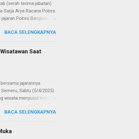
b (serah terima jabatan)
la Sarja Arya Racana Polres
jajaran Polres Bangkalan,
 regenerasi dan
BACA SELENGKAPNYA
POL Hery Kusnanto, S.H.,
ban amanah baru sebagai
bat oleh KOMPOL Moch.
n Wisatawan Saat
res Bangkalan. Sementara
 S.H., M.H. , yang
Timur. Pada jajaran Satuan
bersama jajarannya
 Semeru, Sabtu (5/4/2025).
g wisata menyusul terjadi
ekaligus monitoring, untuk
BACA SELENGKAPNYA
njung yang semakin
olinggo menegaskan, bahwa
i tetap kondusif. Ia juga
 Muka
wa anak-anak. "Kami ingin