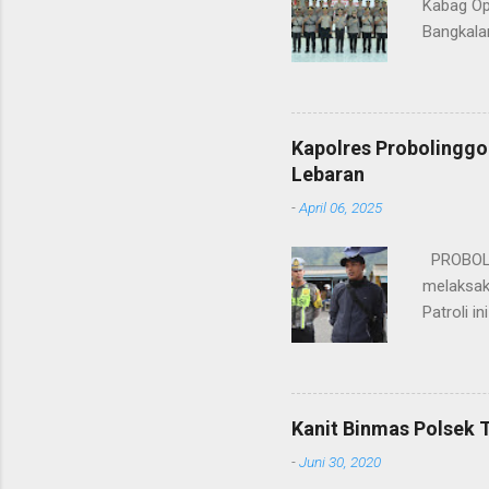
Kabag Op
Bangkala
bukan han
kesinamb
M.H. res
Wakapolr
Kapolres Probolinggo
Rifai, S
Lebaran
itu, posi
-
April 06, 2025
sebelumny
Lalu Linta
PROBOLIN
melaksak
Patroli 
peningkat
mengantis
meningka
pihaknya 
Kanit Binmas Polsek 
menekank
-
Juni 30, 2020
memastik