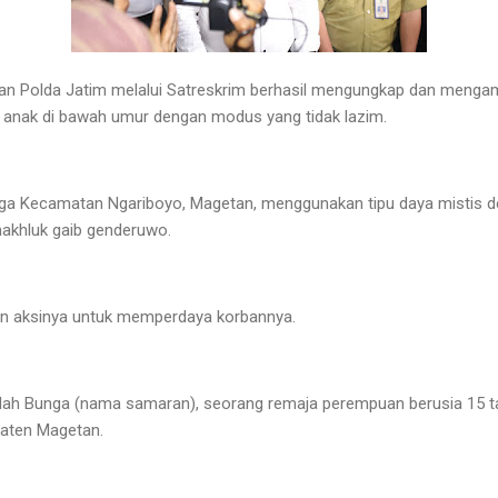
an Polda Jatim melalui Satreskrim berhasil mengungkap dan mengam
p anak di bawah umur dengan modus yang tidak lazim.
 warga Kecamatan Ngariboyo, Magetan, menggunakan tipu daya misti
makhluk gaib genderuwo.
n aksinya untuk memperdaya korbannya.
lah Bunga (nama samaran), seorang remaja perempuan berusia 15 tah
paten Magetan.