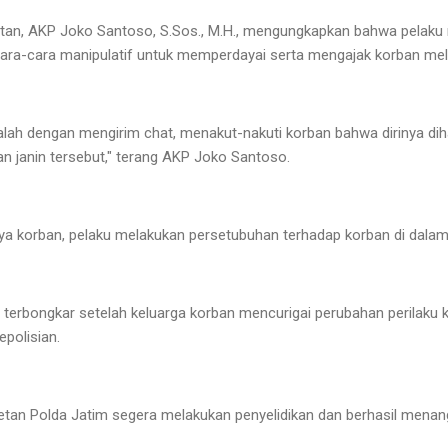
tan, AKP Joko Santoso, S.Sos., M.H., mengungkapkan bahwa pelak
ra-cara manipulatif untuk memperdayai serta mengajak korban me
lah dengan mengirim chat, menakut-nakuti korban bahwa dirinya diha
 janin tersebut," terang AKP Joko Santoso.
ya korban, pelaku melakukan persetubuhan terhadap korban di dala
ya terbongkar setelah keluarga korban mencurigai perubahan perilaku
epolisian.
etan Polda Jatim segera melakukan penyelidikan dan berhasil menan