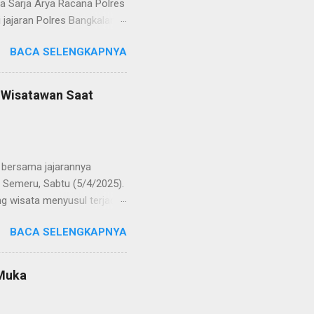
la Sarja Arya Racana Polres
jajaran Polres Bangkalan,
 regenerasi dan
BACA SELENGKAPNYA
POL Hery Kusnanto, S.H.,
ban amanah baru sebagai
bat oleh KOMPOL Moch.
n Wisatawan Saat
res Bangkalan. Sementara
 S.H., M.H. , yang
Timur. Pada jajaran Satuan
bersama jajarannya
 Semeru, Sabtu (5/4/2025).
g wisata menyusul terjadi
ekaligus monitoring, untuk
BACA SELENGKAPNYA
njung yang semakin
olinggo menegaskan, bahwa
i tetap kondusif. Ia juga
 Muka
wa anak-anak. "Kami ingin
an," ungkap AKBP Wisnu