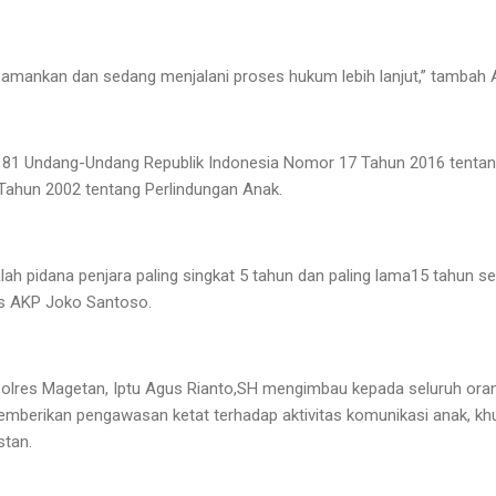
i amankan dan sedang menjalani proses hukum lebih lanjut,” tambah
al 81 Undang-Undang Republik Indonesia Nomor 17 Tahun 2016 tenta
ahun 2002 tentang Perlindungan Anak.
 pidana penjara paling singkat 5 tahun dan paling lama15 tahun s
as AKP Joko Santoso.
olres Magetan, Iptu Agus Rianto,SH mengimbau kepada seluruh ora
emberikan pengawasan ketat terhadap aktivitas komunikasi anak, kh
nstan.