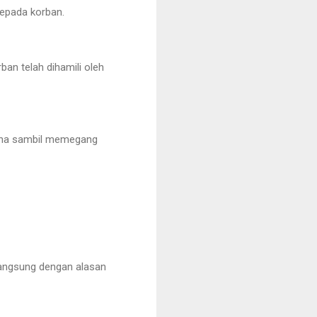
kepada korban.
n telah dihamili oleh
sana sambil memegang
langsung dengan alasan