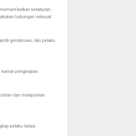
u memanfaatkan ketakutan
lakukan hubungan seksual.
mili genderuwo, lalu pelaku
m kamar penginapan.
 korban dan melaporkan
gkap pelaku tanpa