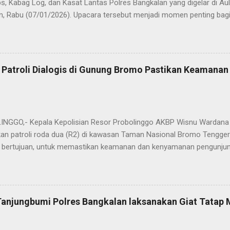
s, Kabag Log, dan Kasat Lantas Polres Bangkalan yang digelar di Au
n, Rabu (07/01/2026). Upacara tersebut menjadi momen penting bagi 
ya sebagai pergantian jabatan struktural, tetapi juga sebagai bentuk
ungan pengabdian kepada masyarakat. Dalam sertijab tersebut, KOM
mi menyerahkan jabatan Kabag Log Polres Bangkalan untuk mengem
es Sampang. Jabatan Kabag Log Polres Bangkalan selanjutnya dija
 Patroli Dialogis di Gunung Bromo Pastikan Keamana
.H., M.H. , yang sebelumnya mengemban tugas sebagai Kabag Ops Pol
si Kabag Ops Polres Bangkalan kini dipercayakan kepada AKP Sumanto,
a bertugas sebagai Panit I Unit I Subdit I Ditreskrimum Polda Jawa 
s, tongkat e...
GGO,- Kepala Kepolisian Resor Probolinggo AKBP Wisnu Wardana 
an patroli roda dua (R2) di kawasan Taman Nasional Bromo Tengger
ini bertujuan, untuk memastikan keamanan dan kenyamanan pengunjun
an wisatawan saat libur lebaran 2025. “Kami melaksanakan patroli s
ipasi hal-hal yang tidak kita inginkan, seiring dengan jumlah pengu
t selama libur Lebaran," kata AKBP Wisnu Wardana. Kapolres Prob
melakukan hal ini sebagai langkah antisipasi untuk memastikan situas
Tanjungbumi Polres Bangkalan laksanakan Giat Tatap
an pentingnya keselamatan, terutama bagi pengunjung yang memba
an masyarakat dapat menikmati liburannya dengan aman dan nyam