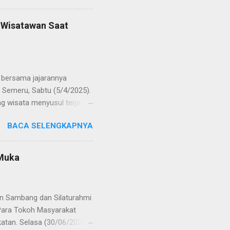
ban amanah baru sebagai
bat oleh KOMPOL Moch.
n Wisatawan Saat
res Bangkalan. Sementara
 S.H., M.H. , yang
Timur. Pada jajaran Satuan
bersama jajarannya
 Semeru, Sabtu (5/4/2025).
g wisata menyusul terjadi
ekaligus monitoring, untuk
BACA SELENGKAPNYA
njung yang semakin
olinggo menegaskan, bahwa
i tetap kondusif. Ia juga
 Muka
wa anak-anak. "Kami ingin
an," ungkap AKBP Wisnu
gikuti arahan petuga...
an Sambang dan Silaturahmi
Para Tokoh Masyarakat
katan. Selasa (30/06/2020)