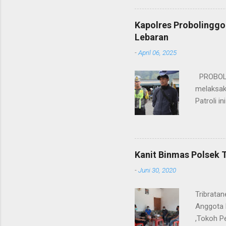
M.H. res
Wakapolr
Kapolres Probolinggo
Rifai, S
Lebaran
itu, posi
-
April 06, 2025
sebelumny
Lalu Linta
PROBOLIN
melaksak
Patroli 
peningkat
mengantis
meningka
pihaknya 
Kanit Binmas Polsek 
menekank
-
Juni 30, 2020
memastik
Wardana.
Tribrata
Anggota 
,Tokoh P