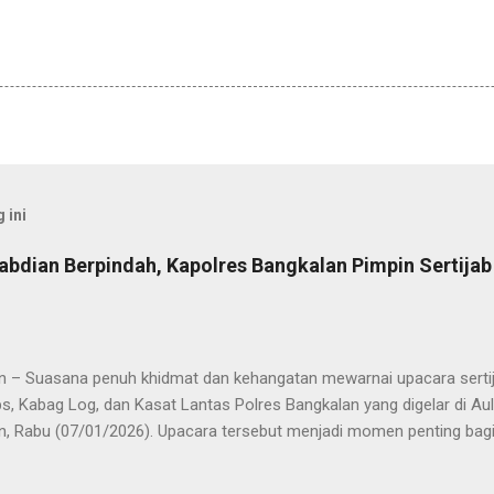
 ini
abdian Berpindah, Kapolres Bangkalan Pimpin Sertija
n – Suasana penuh khidmat dan kehangatan mewarnai upacara sertija
s, Kabag Log, dan Kasat Lantas Polres Bangkalan yang digelar di Au
n, Rabu (07/01/2026). Upacara tersebut menjadi momen penting bagi 
ya sebagai pergantian jabatan struktural, tetapi juga sebagai bentuk
ungan pengabdian kepada masyarakat. Dalam sertijab tersebut, KOM