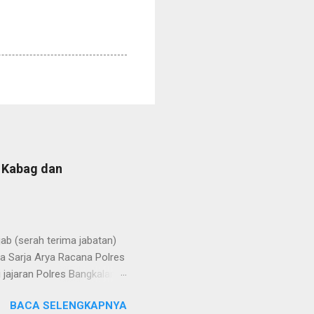
b Kabag dan
b (serah terima jabatan)
la Sarja Arya Racana Polres
jajaran Polres Bangkalan,
 regenerasi dan
BACA SELENGKAPNYA
POL Hery Kusnanto, S.H.,