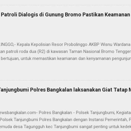
mi menyerahkan jabatan Kabag Log Polres Bangkalan untuk mengem
es Sampang. Jabatan Kabag Log Polres Bangkalan selanjutnya dija
 Patroli Dialogis di Gunung Bromo Pastikan Keamana
.H., M.H. , yang sebelumnya mengemban tugas sebagai Kabag Ops Pol
si Kabag Ops Polres Bangkalan kini dipercayakan kepada AKP Sumanto,
a bertugas sebagai Panit I Unit I Subdit I Ditreskrimum Polda Jawa 
s, tongkat e...
GGO,- Kepala Kepolisian Resor Probolinggo AKBP Wisnu Wardana 
an patroli roda dua (R2) di kawasan Taman Nasional Bromo Tengger
ini bertujuan, untuk memastikan keamanan dan kenyamanan pengunjun
an wisatawan saat libur lebaran 2025. “Kami melaksanakan patroli s
ipasi hal-hal yang tidak kita inginkan, seiring dengan jumlah pengu
t selama libur Lebaran," kata AKBP Wisnu Wardana. Kapolres Prob
melakukan hal ini sebagai langkah antisipasi untuk memastikan situas
Tanjungbumi Polres Bangkalan laksanakan Giat Tatap
an pentingnya keselamatan, terutama bagi pengunjung yang memba
an masyarakat dapat menikmati liburannya dengan aman dan nyam
 Ia juga menghimbau kepada masyarakat agar selalu waspada dan men
newsbangkalan.com- Polres Bangkalan - Polsek Tanjungbumi, Kegiat
Polsek Tanjungbumi Polres Bangkalan dengan Instansi Pemerintah, 
emuda desa Tagungguh kec Tanjungbumi sangat penting untuk kede