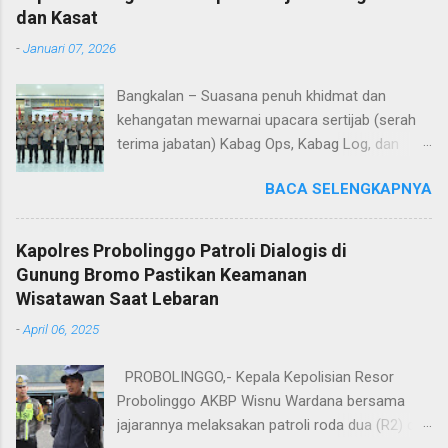
dan Kasat
-
Januari 07, 2026
Bangkalan – Suasana penuh khidmat dan
kehangatan mewarnai upacara sertijab (serah
terima jabatan) Kabag Ops, Kabag Log, dan
Kasat Lantas Polres Bangkalan yang digelar di
BACA SELENGKAPNYA
Aula Sarja Arya Racana Polres Bangkalan, Rabu
(07/01/2026). Upacara tersebut menjadi
momen penting bagi jajaran Polres Bangkalan,
Kapolres Probolinggo Patroli Dialogis di
bukan hanya sebagai pergantian jabatan
Gunung Bromo Pastikan Keamanan
struktural, tetapi juga sebagai bentuk regenerasi
Wisatawan Saat Lebaran
dan kesinambungan pengabdian kepada
-
April 06, 2025
masyarakat. Dalam sertijab tersebut, KOMPOL
Hery Kusnanto, S.H., M.H. resmi menyerahkan
PROBOLINGGO,- Kepala Kepolisian Resor
jabatan Kabag Log Polres Bangkalan untuk
Probolinggo AKBP Wisnu Wardana bersama
mengemban amanah baru sebagai Wakapolres
jajarannya melaksakan patroli roda dua (R2) di
Sampang. Jabatan Kabag Log Polres Bangkalan