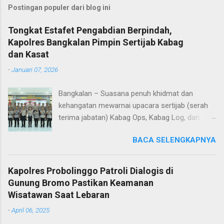
Postingan populer dari blog ini
Tongkat Estafet Pengabdian Berpindah,
Kapolres Bangkalan Pimpin Sertijab Kabag
dan Kasat
-
Januari 07, 2026
Bangkalan – Suasana penuh khidmat dan
kehangatan mewarnai upacara sertijab (serah
terima jabatan) Kabag Ops, Kabag Log, dan
Kasat Lantas Polres Bangkalan yang digelar di
BACA SELENGKAPNYA
Aula Sarja Arya Racana Polres Bangkalan, Rabu
(07/01/2026). Upacara tersebut menjadi
momen penting bagi jajaran Polres Bangkalan,
Kapolres Probolinggo Patroli Dialogis di
bukan hanya sebagai pergantian jabatan
Gunung Bromo Pastikan Keamanan
struktural, tetapi juga sebagai bentuk regenerasi
Wisatawan Saat Lebaran
dan kesinambungan pengabdian kepada
-
April 06, 2025
masyarakat. Dalam sertijab tersebut, KOMPOL