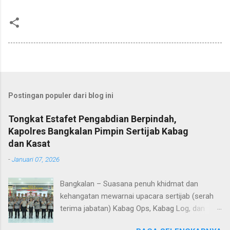
Postingan populer dari blog ini
Tongkat Estafet Pengabdian Berpindah,
Kapolres Bangkalan Pimpin Sertijab Kabag
dan Kasat
-
Januari 07, 2026
Bangkalan – Suasana penuh khidmat dan
kehangatan mewarnai upacara sertijab (serah
terima jabatan) Kabag Ops, Kabag Log, dan
Kasat Lantas Polres Bangkalan yang digelar di