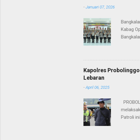
-
Januari 07, 2026
Bangkala
Kabag Op
Bangkala
bukan han
kesinamb
M.H. res
Wakapolr
Kapolres Probolinggo
Rifai, S
Lebaran
itu, posi
-
April 06, 2025
sebelumny
Lalu Linta
PROBOLIN
melaksak
Patroli 
peningkat
mengantis
meningka