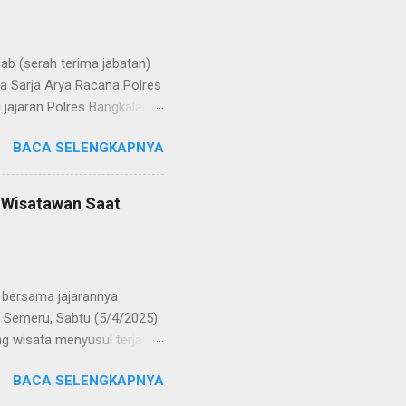
b (serah terima jabatan)
la Sarja Arya Racana Polres
jajaran Polres Bangkalan,
 regenerasi dan
BACA SELENGKAPNYA
POL Hery Kusnanto, S.H.,
ban amanah baru sebagai
bat oleh KOMPOL Moch.
n Wisatawan Saat
res Bangkalan. Sementara
 S.H., M.H. , yang
Timur. Pada jajaran Satuan
bersama jajarannya
 Semeru, Sabtu (5/4/2025).
g wisata menyusul terjadi
ekaligus monitoring, untuk
BACA SELENGKAPNYA
njung yang semakin
olinggo menegaskan, bahwa