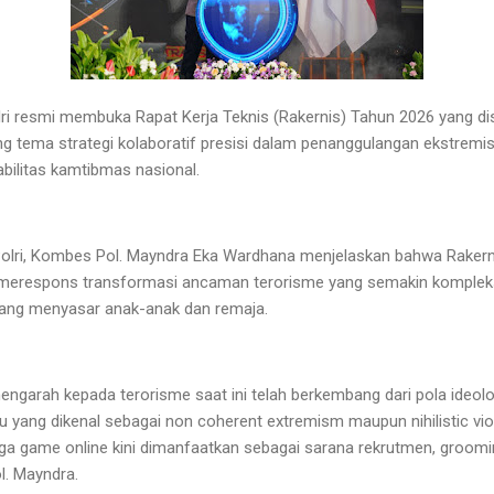
ri resmi membuka Rapat Kerja Teknis (Rakernis) Tahun 2026 yang d
 tema strategi kolaboratif presisi dalam penanggulangan ekstremi
bilitas kamtibmas nasional.
olri, Kombes Pol. Mayndra Eka Wardhana menjelaskan bahwa Rakerni
erespons transformasi ancaman terorisme yang semakin kompleks 
 yang menyasar anak-anak dan remaja.
garah kepada terorisme saat ini telah berkembang dari pola ideol
u yang dikenal sebagai non coherent extremism maupun nihilistic vi
ingga game online kini dimanfaatkan sebagai sarana rekrutmen, groom
l. Mayndra.