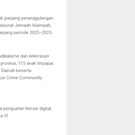
rah panjang penanggulangan
nasional Jemaah Islamiyah,
panjang periode 2023–2025.
adikalisme dan kekerasan
provinsi, 115 anak terpapar
 Daerah beserta
 True Crime Community
penguatan literasi digital,
 III.