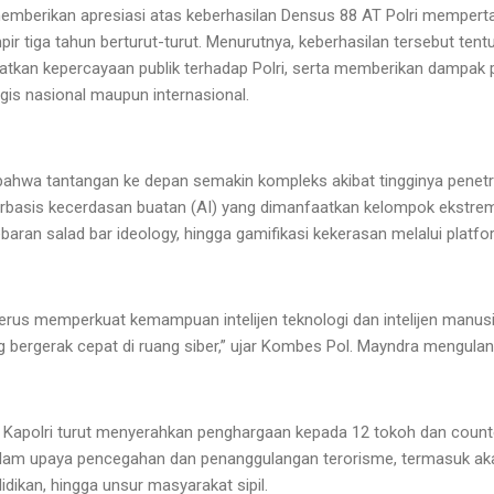
memberikan apresiasi atas keberhasilan Densus 88 AT Polri mempert
pir tiga tahun berturut-turut. Menurutnya, keberhasilan tersebut te
katkan kepercayaan publik terhadap Polri, serta memberikan dampak p
gis nasional maupun internasional.
bahwa tantangan ke depan semakin kompleks akibat tingginya penetra
rbasis kecerdasan buatan (AI) yang dimanfaatkan kelompok ekstre
ebaran salad bar ideology, hingga gamifikasi kekerasan melalui platf
terus memperkuat kemampuan intelijen teknologi dan intelijen manus
bergerak cepat di ruang siber,” ujar Kombes Pol. Mayndra mengulang
 Kapolri turut menyerahkan penghargaan kepada 12 tokoh dan counte
 dalam upaya pencegahan dan penanggulangan terorisme, termasuk aka
idikan, hingga unsur masyarakat sipil.