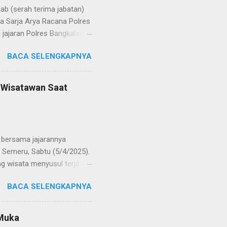
b (serah terima jabatan)
la Sarja Arya Racana Polres
jajaran Polres Bangkalan,
 regenerasi dan
BACA SELENGKAPNYA
POL Hery Kusnanto, S.H.,
ban amanah baru sebagai
bat oleh KOMPOL Moch.
n Wisatawan Saat
res Bangkalan. Sementara
 S.H., M.H. , yang
Timur. Pada jajaran Satuan
bersama jajarannya
 Semeru, Sabtu (5/4/2025).
g wisata menyusul terjadi
ekaligus monitoring, untuk
BACA SELENGKAPNYA
njung yang semakin
olinggo menegaskan, bahwa
i tetap kondusif. Ia juga
 Muka
wa anak-anak. "Kami ingin