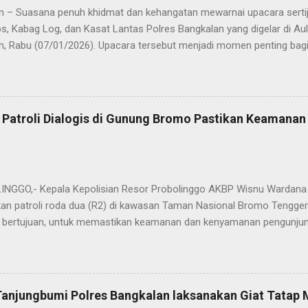
n – Suasana penuh khidmat dan kehangatan mewarnai upacara sertija
s, Kabag Log, dan Kasat Lantas Polres Bangkalan yang digelar di Au
n, Rabu (07/01/2026). Upacara tersebut menjadi momen penting bagi 
ya sebagai pergantian jabatan struktural, tetapi juga sebagai bentuk
ungan pengabdian kepada masyarakat. Dalam sertijab tersebut, KOM
mi menyerahkan jabatan Kabag Log Polres Bangkalan untuk mengem
es Sampang. Jabatan Kabag Log Polres Bangkalan selanjutnya dija
 Patroli Dialogis di Gunung Bromo Pastikan Keamana
.H., M.H. , yang sebelumnya mengemban tugas sebagai Kabag Ops Pol
si Kabag Ops Polres Bangkalan kini dipercayakan kepada AKP Sumanto,
a bertugas sebagai Panit I Unit I Subdit I Ditreskrimum Polda Jawa 
s, tongkat e...
GGO,- Kepala Kepolisian Resor Probolinggo AKBP Wisnu Wardana 
an patroli roda dua (R2) di kawasan Taman Nasional Bromo Tengger
ini bertujuan, untuk memastikan keamanan dan kenyamanan pengunjun
an wisatawan saat libur lebaran 2025. “Kami melaksanakan patroli s
ipasi hal-hal yang tidak kita inginkan, seiring dengan jumlah pengu
t selama libur Lebaran," kata AKBP Wisnu Wardana. Kapolres Prob
melakukan hal ini sebagai langkah antisipasi untuk memastikan situas
Tanjungbumi Polres Bangkalan laksanakan Giat Tatap
an pentingnya keselamatan, terutama bagi pengunjung yang memba