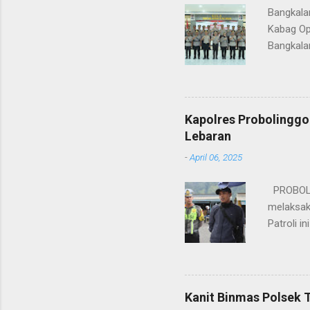
Bangkala
Kabag Op
Bangkala
bukan han
kesinamb
M.H. res
Wakapolr
Kapolres Probolinggo
Rifai, S
Lebaran
itu, posi
-
April 06, 2025
sebelumny
Lalu Linta
PROBOLIN
melaksak
Patroli 
peningkat
mengantis
meningka
pihaknya 
Kanit Binmas Polsek 
menekank