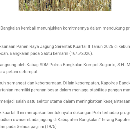
s Bangkalan kembali menunjukkan komitmennya dalam mendukung p
laksanaan Panen Raya Jagung Serentak Kuartal II Tahun 2026 di keb
cah, Bangkalan pada Sabtu kemarin (16/5/2026).
 langsung oleh Kabag SDM Polres Bangkalan Kompol Sugiarto, S.H., M.
para petani setempat.
nuh semangat dan kebersamaan. Di lain kesempatan, Kapolres Bangk
tanian memiliki peranan besar dalam menjaga stabilitas pangan ma
 menjadi salah satu sektor utama dalam meningkatkan kesejahteraan
k kuartal II ini merupakan bentuk nyata dukungan Polri terhadap pr
judkan swasembada jagung di Kabupaten Bangkalan," terang Kapol
an pada Selasa pagi ini (19/5).