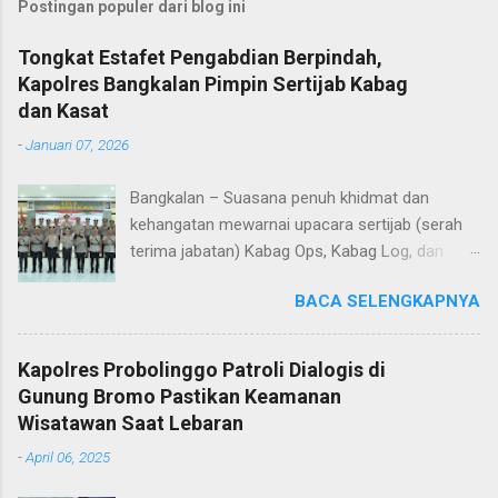
Postingan populer dari blog ini
Tongkat Estafet Pengabdian Berpindah,
Kapolres Bangkalan Pimpin Sertijab Kabag
dan Kasat
-
Januari 07, 2026
Bangkalan – Suasana penuh khidmat dan
kehangatan mewarnai upacara sertijab (serah
terima jabatan) Kabag Ops, Kabag Log, dan
Kasat Lantas Polres Bangkalan yang digelar di
BACA SELENGKAPNYA
Aula Sarja Arya Racana Polres Bangkalan, Rabu
(07/01/2026). Upacara tersebut menjadi
momen penting bagi jajaran Polres Bangkalan,
Kapolres Probolinggo Patroli Dialogis di
bukan hanya sebagai pergantian jabatan
Gunung Bromo Pastikan Keamanan
struktural, tetapi juga sebagai bentuk regenerasi
Wisatawan Saat Lebaran
dan kesinambungan pengabdian kepada
-
April 06, 2025
masyarakat. Dalam sertijab tersebut, KOMPOL
Hery Kusnanto, S.H., M.H. resmi menyerahkan