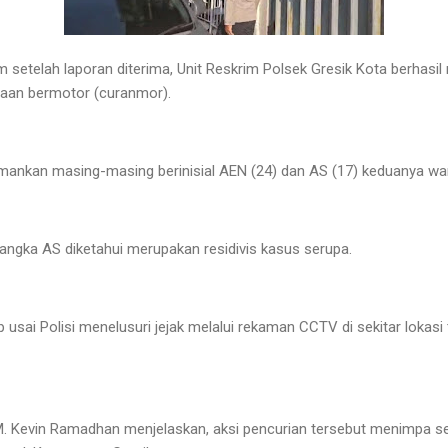
m setelah laporan diterima, Unit Reskrim Polsek Gresik Kota berhas
raan bermotor (curanmor).
amankan masing-masing berinisial AEN (24) dan AS (17) keduanya w
sangka AS diketahui merupakan residivis kasus serupa.
 usai Polisi menelusuri jejak melalui rekaman CCTV di sekitar lokas
 M. Kevin Ramadhan menjelaskan, aksi pencurian tersebut menimpa 