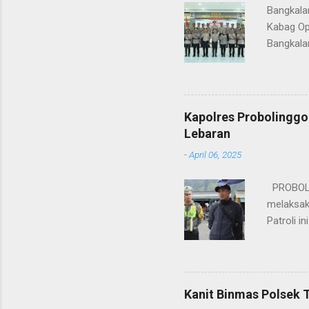
Bangkala
Kabag Op
Bangkala
bukan han
kesinamb
M.H. res
Wakapolr
Kapolres Probolinggo
Rifai, S
Lebaran
itu, posi
-
April 06, 2025
sebelumny
Lalu Linta
PROBOLIN
melaksak
Patroli 
peningkat
mengantis
meningka
pihaknya 
Kanit Binmas Polsek 
menekank