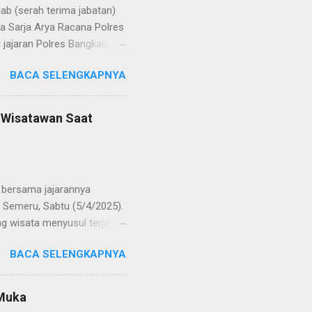
b (serah terima jabatan)
la Sarja Arya Racana Polres
jajaran Polres Bangkalan,
 regenerasi dan
BACA SELENGKAPNYA
POL Hery Kusnanto, S.H.,
ban amanah baru sebagai
bat oleh KOMPOL Moch.
n Wisatawan Saat
res Bangkalan. Sementara
 S.H., M.H. , yang
Timur. Pada jajaran Satuan
bersama jajarannya
 Semeru, Sabtu (5/4/2025).
g wisata menyusul terjadi
ekaligus monitoring, untuk
BACA SELENGKAPNYA
njung yang semakin
olinggo menegaskan, bahwa
i tetap kondusif. Ia juga
 Muka
wa anak-anak. "Kami ingin