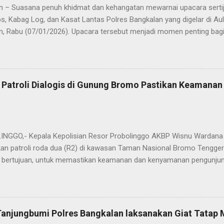
n – Suasana penuh khidmat dan kehangatan mewarnai upacara sertija
s, Kabag Log, dan Kasat Lantas Polres Bangkalan yang digelar di Au
n, Rabu (07/01/2026). Upacara tersebut menjadi momen penting bagi 
ya sebagai pergantian jabatan struktural, tetapi juga sebagai bentuk
ungan pengabdian kepada masyarakat. Dalam sertijab tersebut, KOM
mi menyerahkan jabatan Kabag Log Polres Bangkalan untuk mengem
es Sampang. Jabatan Kabag Log Polres Bangkalan selanjutnya dija
 Patroli Dialogis di Gunung Bromo Pastikan Keamana
.H., M.H. , yang sebelumnya mengemban tugas sebagai Kabag Ops Pol
si Kabag Ops Polres Bangkalan kini dipercayakan kepada AKP Sumanto,
a bertugas sebagai Panit I Unit I Subdit I Ditreskrimum Polda Jawa 
s, tongkat e...
GGO,- Kepala Kepolisian Resor Probolinggo AKBP Wisnu Wardana 
an patroli roda dua (R2) di kawasan Taman Nasional Bromo Tengger
ini bertujuan, untuk memastikan keamanan dan kenyamanan pengunjun
an wisatawan saat libur lebaran 2025. “Kami melaksanakan patroli s
ipasi hal-hal yang tidak kita inginkan, seiring dengan jumlah pengu
t selama libur Lebaran," kata AKBP Wisnu Wardana. Kapolres Prob
melakukan hal ini sebagai langkah antisipasi untuk memastikan situas
Tanjungbumi Polres Bangkalan laksanakan Giat Tatap
an pentingnya keselamatan, terutama bagi pengunjung yang memba