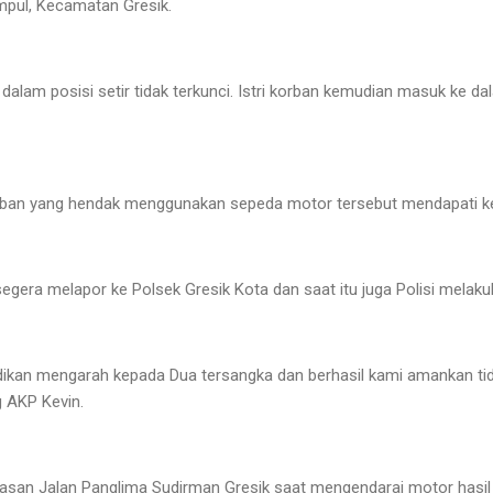
umpul, Kecamatan Gresik.
r dalam posisi setir tidak terkunci. Istri korban kemudian masuk ke da
korban yang hendak menggunakan sepeda motor tersebut mendapati ke
gera melapor ke Polsek Gresik Kota dan saat itu juga Polisi melakuk
lidikan mengarah kepada Dua tersangka dan berhasil kami amankan tid
g AKP Kevin.
asan Jalan Panglima Sudirman Gresik saat mengendarai motor hasil 