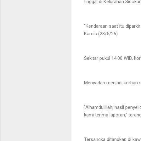
tinggal di Kelurahan Sidok
"Kendaraan saat itu diparki
Kamis (28/5/26).
Sekitar pukul 14.00 WIB, 
Menyadari menjadi korban se
"Alhamdulillah, hasil penye
kami terima laporan," teran
Tersangka ditangkap di kaw