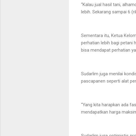
“Kalau jual hasil tani, alha
lebih. Sekarang sampai 6 (ri
Sementara itu, Ketua Kelo
perhatian lebih bagi petani
bisa mendapat perhatian yan
Sudarlim juga menilai kondi
pascapanen seperti alat pe
“Yang kita harapkan ada fa
mendapatkan harga maksima
Sudarlim juga optimistis 