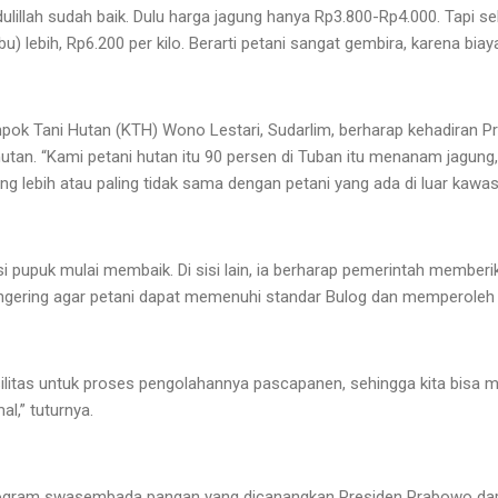
mdulillah sudah baik. Dulu harga jagung hanya Rp3.800-Rp4.000. Tapi s
bu) lebih, Rp6.200 per kilo. Berarti petani sangat gembira, karena bia
mpok Tani Hutan (KTH) Wono Lestari, Sudarlim, berharap kehadiran
 hutan. “Kami petani hutan itu 90 persen di Tuban itu menanam jagun
g lebih atau paling tidak sama dengan petani yang ada di luar kawasa
si pupuk mulai membaik. Di sisi lain, ia berharap pemerintah memberi
ngering agar petani dapat memenuhi standar Bulog dan memperoleh 
silitas untuk proses pengolahannya pascapanen, sehingga kita bisa
l,” tuturnya.
program swasembada pangan yang dicanangkan Presiden Prabowo dap