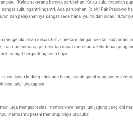
rjangkau. “Kalau sekarang banyak perubahan. Kalau dulu, masalah pup
u sangat sulit, ngantri-ngantri. Ada perubahan, (oleh) Pak Prabowo h
turun dan pelayanannya sangat sederhana, ya, mudah dicari,” tuturnya
i mengelola lahan seluas 631,7 hektare dengan sekitar 750 petani p
k, Tasmuri berharap pemerintah dapat membantu kebutuhan pengebora
asih sangat bergantung pada hujan.
a ini kan kalau kadang tidak ada hujan, sudah gagal yang panen kedua.
k bisa jadi,” ungkapnya.
asmuri juga mengapresiasi membaiknya harga jual jagung yang kini me
ampu membantu petani menutup biaya produksi.