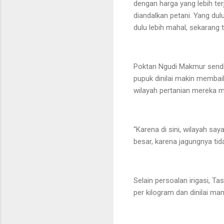
dengan harga yang lebih te
diandalkan petani. Yang dul
dulu lebih mahal, sekarang 
Poktan Ngudi Makmur sendir
pupuk dinilai makin membai
wilayah pertanian mereka m
“Karena di sini, wilayah say
besar, karena jagungnya tida
Selain persoalan irigasi, T
per kilogram dan dinilai m