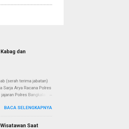
b Kabag dan
b (serah terima jabatan)
la Sarja Arya Racana Polres
jajaran Polres Bangkalan,
 regenerasi dan
BACA SELENGKAPNYA
POL Hery Kusnanto, S.H.,
ban amanah baru sebagai
bat oleh KOMPOL Moch.
n Wisatawan Saat