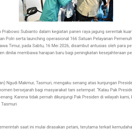
 Prabowo Subianto dalam kegiatan panen raya jagung serentak kuart
n Polri serta launching operasional 166 Satuan Pelayanan Pemenuha
awa Timur, pada Sabtu, 16 Mei 2026, disambut antusias oleh para pe
en dinilai membawa harapan baru bagi peningkatan kesejahteraan pe
an) Ngudi Makmur, Tasmuri, mengaku senang atas kunjungan Presid
men bersejarah bagi masyarakat tani setempat. “Kalau Pak Preside
nang. Karena tidak pernah dikunjungi Pak Presiden di wilayah kami, b
 Tasmuri.
pemerintah saat ini mulai dirasakan petani, terutama terkait kemud