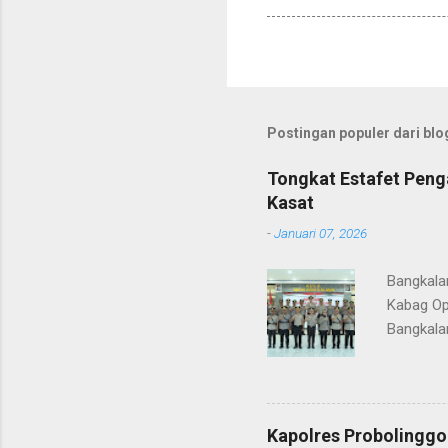
Postingan populer dari blog
Tongkat Estafet Peng
Kasat
-
Januari 07, 2026
Bangkala
Kabag Op
Bangkala
bukan han
kesinamb
M.H. res
Wakapolr
Kapolres Probolinggo