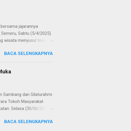
res Bangkalan. Sementara
 S.H., M.H. , yang
Timur. Pada jajaran Satuan
bersama jajarannya
 Semeru, Sabtu (5/4/2025).
g wisata menyusul terjadi
ekaligus monitoring, untuk
BACA SELENGKAPNYA
njung yang semakin
olinggo menegaskan, bahwa
i tetap kondusif. Ia juga
 Muka
wa anak-anak. "Kami ingin
an," ungkap AKBP Wisnu
gikuti arahan petuga...
an Sambang dan Silaturahmi
Para Tokoh Masyarakat
katan. Selasa (30/06/2020)
syarakat Desa Tagungguh,
BACA SELENGKAPNYA
sama jaga sitkamtibmas
 dalam rangka