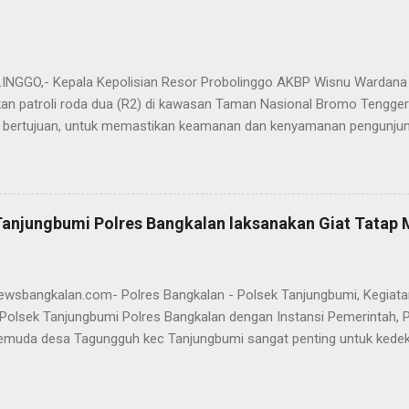
.H., M.H. , yang sebelumnya mengemban tugas sebagai Kabag Ops Pol
si Kabag Ops Polres Bangkalan kini dipercayakan kepada AKP Sumanto,
a bertugas sebagai Panit I Unit I Subdit I Ditreskrimum Polda Jawa 
s, tongkat e...
GGO,- Kepala Kepolisian Resor Probolinggo AKBP Wisnu Wardana 
an patroli roda dua (R2) di kawasan Taman Nasional Bromo Tengger
ini bertujuan, untuk memastikan keamanan dan kenyamanan pengunjun
an wisatawan saat libur lebaran 2025. “Kami melaksanakan patroli s
ipasi hal-hal yang tidak kita inginkan, seiring dengan jumlah pengu
t selama libur Lebaran," kata AKBP Wisnu Wardana. Kapolres Prob
melakukan hal ini sebagai langkah antisipasi untuk memastikan situas
Tanjungbumi Polres Bangkalan laksanakan Giat Tatap
an pentingnya keselamatan, terutama bagi pengunjung yang memba
an masyarakat dapat menikmati liburannya dengan aman dan nyam
 Ia juga menghimbau kepada masyarakat agar selalu waspada dan men
newsbangkalan.com- Polres Bangkalan - Polsek Tanjungbumi, Kegiat
Polsek Tanjungbumi Polres Bangkalan dengan Instansi Pemerintah, 
emuda desa Tagungguh kec Tanjungbumi sangat penting untuk kede
nmas Polsek Tanjungbumi, Aiptu Marhayat melakukan DDS dengan Ma
santai sembari menyampaikan Himbauan Kamtibmas untuk bersama 
n kondusif dan antisipasi kejahatan 3C. Silaturahmi yang di lakukan