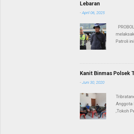
Rifai, S
Lebaran
itu, posi
-
April 06, 2025
sebelumny
Lalu Linta
PROBOLIN
melaksak
Patroli 
peningkat
mengantis
meningka
pihaknya 
Kanit Binmas Polsek 
menekank
-
Juni 30, 2020
memastik
Wardana.
Tribrata
Anggota 
,Tokoh P
Kanit Bi
ngobrol 
tetap ama