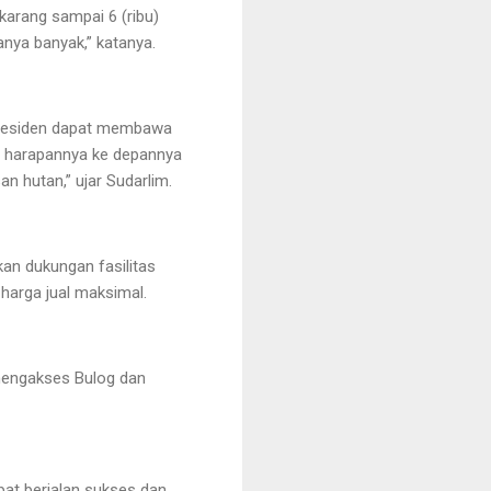
ekarang sampai 6 (ribu)
yanya banyak,” katanya.
 Presiden dapat membawa
g, harapannya ke depannya
n hutan,” ujar Sudarlim.
kan dukungan fasilitas
harga jual maksimal.
 mengakses Bulog dan
at berjalan sukses dan