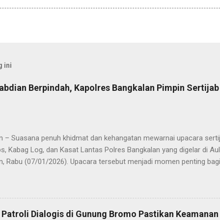
 ini
abdian Berpindah, Kapolres Bangkalan Pimpin Sertija
n – Suasana penuh khidmat dan kehangatan mewarnai upacara sertija
s, Kabag Log, dan Kasat Lantas Polres Bangkalan yang digelar di Au
n, Rabu (07/01/2026). Upacara tersebut menjadi momen penting bagi 
ya sebagai pergantian jabatan struktural, tetapi juga sebagai bentuk
ungan pengabdian kepada masyarakat. Dalam sertijab tersebut, KOM
mi menyerahkan jabatan Kabag Log Polres Bangkalan untuk mengem
es Sampang. Jabatan Kabag Log Polres Bangkalan selanjutnya dija
 Patroli Dialogis di Gunung Bromo Pastikan Keamana