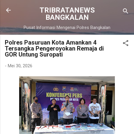
Langsung ke konten utama
TRIBRATANEWS
BANGKALAN
Pusat Informasi Mengenai Polres Bangkalan
Polres Pasuruan Kota Amankan 4
Tersangka Pengeroyokan Remaja di
GOR Untung Suropati
-
Mei 30, 2026