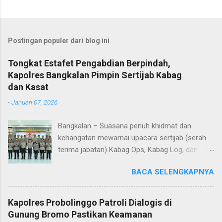
Postingan populer dari blog ini
Tongkat Estafet Pengabdian Berpindah,
Kapolres Bangkalan Pimpin Sertijab Kabag
dan Kasat
-
Januari 07, 2026
Bangkalan – Suasana penuh khidmat dan
kehangatan mewarnai upacara sertijab (serah
terima jabatan) Kabag Ops, Kabag Log, dan
Kasat Lantas Polres Bangkalan yang digelar di
BACA SELENGKAPNYA
Aula Sarja Arya Racana Polres Bangkalan, Rabu
(07/01/2026). Upacara tersebut menjadi
momen penting bagi jajaran Polres Bangkalan,
Kapolres Probolinggo Patroli Dialogis di
bukan hanya sebagai pergantian jabatan
Gunung Bromo Pastikan Keamanan
struktural, tetapi juga sebagai bentuk regenerasi