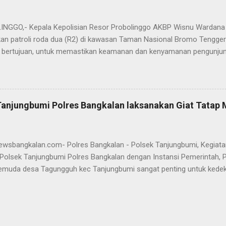
a bertugas sebagai Panit I Unit I Subdit I Ditreskrimum Polda Jawa 
s, tongkat e...
GGO,- Kepala Kepolisian Resor Probolinggo AKBP Wisnu Wardana 
an patroli roda dua (R2) di kawasan Taman Nasional Bromo Tengger
ini bertujuan, untuk memastikan keamanan dan kenyamanan pengunjun
an wisatawan saat libur lebaran 2025. “Kami melaksanakan patroli s
ipasi hal-hal yang tidak kita inginkan, seiring dengan jumlah pengu
t selama libur Lebaran," kata AKBP Wisnu Wardana. Kapolres Prob
melakukan hal ini sebagai langkah antisipasi untuk memastikan situas
Tanjungbumi Polres Bangkalan laksanakan Giat Tatap
an pentingnya keselamatan, terutama bagi pengunjung yang memba
an masyarakat dapat menikmati liburannya dengan aman dan nyam
 Ia juga menghimbau kepada masyarakat agar selalu waspada dan men
newsbangkalan.com- Polres Bangkalan - Polsek Tanjungbumi, Kegiat
Polsek Tanjungbumi Polres Bangkalan dengan Instansi Pemerintah, 
emuda desa Tagungguh kec Tanjungbumi sangat penting untuk kede
nmas Polsek Tanjungbumi, Aiptu Marhayat melakukan DDS dengan Ma
santai sembari menyampaikan Himbauan Kamtibmas untuk bersama 
n kondusif dan antisipasi kejahatan 3C. Silaturahmi yang di lakukan
bmas dan juga untuk tidak mudah percaya dengan berita hoax serta t