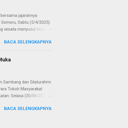
Timur. Pada jajaran Satuan
bersama jajarannya
 Semeru, Sabtu (5/4/2025).
g wisata menyusul terjadi
ekaligus monitoring, untuk
BACA SELENGKAPNYA
njung yang semakin
olinggo menegaskan, bahwa
i tetap kondusif. Ia juga
 Muka
wa anak-anak. "Kami ingin
an," ungkap AKBP Wisnu
gikuti arahan petuga...
an Sambang dan Silaturahmi
Para Tokoh Masyarakat
katan. Selasa (30/06/2020)
syarakat Desa Tagungguh,
BACA SELENGKAPNYA
sama jaga sitkamtibmas
 dalam rangka
idak ikut Ikutan menyebar