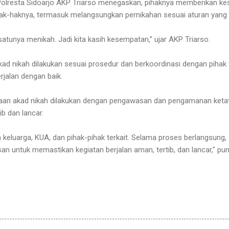
 Polresta Sidoarjo AKP Triarso menegaskan, pihaknya memberikan 
ak-haknya, termasuk melangsungkan pernikahan sesuai aturan yang 
atunya menikah. Jadi kita kasih kesempatan,” ujar AKP Triarso.
ad nikah dilakukan sesuai prosedur dan berkoordinasi dengan pihak t
rjalan dengan baik.
aan akad nikah dilakukan dengan pengawasan dan pengamanan keta
ib dan lancar.
 keluarga, KUA, dan pihak-pihak terkait. Selama proses berlangsung
untuk memastikan kegiatan berjalan aman, tertib, dan lancar," pun