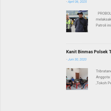
-
April 06, 2025
sebelumny
Lalu Linta
PROBOLIN
melaksak
Patroli 
peningkat
mengantis
meningka
pihaknya 
Kanit Binmas Polsek 
menekank
-
Juni 30, 2020
memastik
Wardana.
Tribrata
Anggota 
,Tokoh P
Kanit Bi
ngobrol 
tetap ama
Harkamti