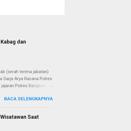
b Kabag dan
b (serah terima jabatan)
la Sarja Arya Racana Polres
jajaran Polres Bangkalan,
 regenerasi dan
BACA SELENGKAPNYA
POL Hery Kusnanto, S.H.,
ban amanah baru sebagai
bat oleh KOMPOL Moch.
n Wisatawan Saat
res Bangkalan. Sementara
 S.H., M.H. , yang