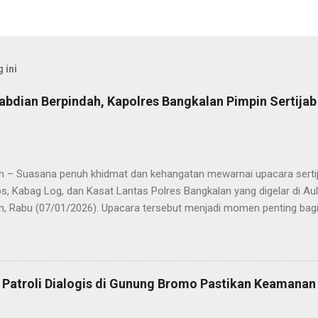
 ini
abdian Berpindah, Kapolres Bangkalan Pimpin Sertija
n – Suasana penuh khidmat dan kehangatan mewarnai upacara sertija
s, Kabag Log, dan Kasat Lantas Polres Bangkalan yang digelar di Au
n, Rabu (07/01/2026). Upacara tersebut menjadi momen penting bagi 
ya sebagai pergantian jabatan struktural, tetapi juga sebagai bentuk
ungan pengabdian kepada masyarakat. Dalam sertijab tersebut, KOM
mi menyerahkan jabatan Kabag Log Polres Bangkalan untuk mengem
es Sampang. Jabatan Kabag Log Polres Bangkalan selanjutnya dija
 Patroli Dialogis di Gunung Bromo Pastikan Keamana
.H., M.H. , yang sebelumnya mengemban tugas sebagai Kabag Ops Pol
si Kabag Ops Polres Bangkalan kini dipercayakan kepada AKP Sumanto,