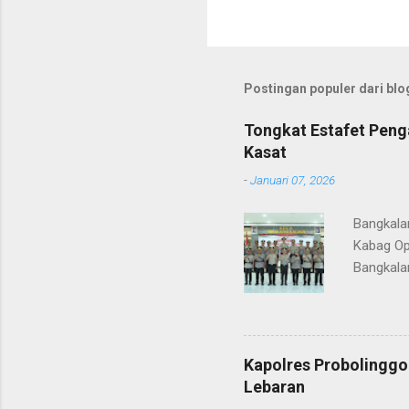
Postingan populer dari blog
Tongkat Estafet Peng
Kasat
-
Januari 07, 2026
Bangkala
Kabag Op
Bangkala
bukan han
kesinamb
M.H. res
Wakapolr
Kapolres Probolinggo
Rifai, S
Lebaran
itu, posi