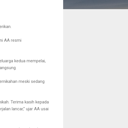
erikan.
kni AA resmi
keluarga kedua mempelai,
langsung.
ernikahan meski sedang
nikah. Terima kasih kepada
jalan lancar,” ujar AA usai