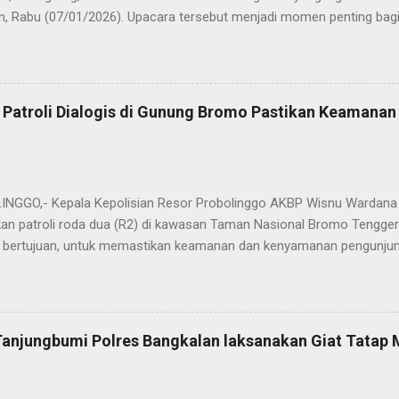
n, Rabu (07/01/2026). Upacara tersebut menjadi momen penting bagi 
ya sebagai pergantian jabatan struktural, tetapi juga sebagai bentuk
ungan pengabdian kepada masyarakat. Dalam sertijab tersebut, KOM
mi menyerahkan jabatan Kabag Log Polres Bangkalan untuk mengem
es Sampang. Jabatan Kabag Log Polres Bangkalan selanjutnya dija
 Patroli Dialogis di Gunung Bromo Pastikan Keamana
.H., M.H. , yang sebelumnya mengemban tugas sebagai Kabag Ops Pol
si Kabag Ops Polres Bangkalan kini dipercayakan kepada AKP Sumanto,
a bertugas sebagai Panit I Unit I Subdit I Ditreskrimum Polda Jawa 
s, tongkat e...
GGO,- Kepala Kepolisian Resor Probolinggo AKBP Wisnu Wardana 
an patroli roda dua (R2) di kawasan Taman Nasional Bromo Tengger
ini bertujuan, untuk memastikan keamanan dan kenyamanan pengunjun
an wisatawan saat libur lebaran 2025. “Kami melaksanakan patroli s
ipasi hal-hal yang tidak kita inginkan, seiring dengan jumlah pengu
t selama libur Lebaran," kata AKBP Wisnu Wardana. Kapolres Prob
melakukan hal ini sebagai langkah antisipasi untuk memastikan situas
Tanjungbumi Polres Bangkalan laksanakan Giat Tatap
an pentingnya keselamatan, terutama bagi pengunjung yang memba
an masyarakat dapat menikmati liburannya dengan aman dan nyam
 Ia juga menghimbau kepada masyarakat agar selalu waspada dan men