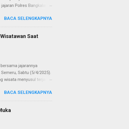
jajaran Polres Bangkalan,
 regenerasi dan
BACA SELENGKAPNYA
POL Hery Kusnanto, S.H.,
ban amanah baru sebagai
bat oleh KOMPOL Moch.
n Wisatawan Saat
res Bangkalan. Sementara
 S.H., M.H. , yang
Timur. Pada jajaran Satuan
bersama jajarannya
 Semeru, Sabtu (5/4/2025).
g wisata menyusul terjadi
ekaligus monitoring, untuk
BACA SELENGKAPNYA
njung yang semakin
olinggo menegaskan, bahwa
i tetap kondusif. Ia juga
 Muka
wa anak-anak. "Kami ingin
an," ungkap AKBP Wisnu
gikuti arahan petuga...