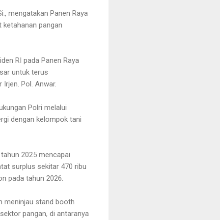
M.Si., mengatakan Panen Raya
at ketahanan pangan
iden RI pada Panen Raya
sar untuk terus
rjen. Pol. Anwar.
ukungan Polri melalui
nergi dengan kelompok tani
da tahun 2025 mencapai
at surplus sekitar 470 ribu
ton pada tahun 2026.
an meninjau stand booth
sektor pangan, di antaranya