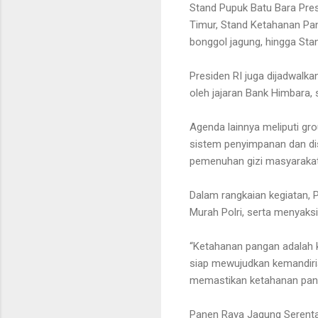
Stand Pupuk Batu Bara Pre
Timur, Stand Ketahanan Pan
bonggol jagung, hingga Sta
Presiden RI juga dijadwalk
oleh jajaran Bank Himbara,
Agenda lainnya meliputi g
sistem penyimpanan dan dis
pemenuhan gizi masyarakat
Dalam rangkaian kegiatan, 
Murah Polri, serta menyaks
“Ketahanan pangan adalah k
siap mewujudkan kemandiria
memastikan ketahanan panga
Panen Raya Jagung Serentak