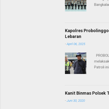
Bangkala
bukan han
kesinamb
M.H. res
Wakapolr
Kapolres Probolinggo
Rifai, S
Lebaran
itu, posi
-
April 06, 2025
sebelumny
Lalu Linta
PROBOLIN
melaksak
Patroli 
peningkat
mengantis
meningka
pihaknya 
Kanit Binmas Polsek 
menekank
-
Juni 30, 2020
memastik
Wardana.