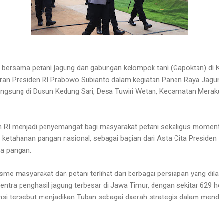
i bersama petani jagung dan gabungan kelompok tani (Gapoktan) di 
an Presiden RI Prabowo Subianto dalam kegiatan Panen Raya Jagung
angsung di Dusun Kedung Sari, Desa Tuwiri Wetan, Kecamatan Merak
en RI menjadi penyemangat bagi masyarakat petani sekaligus mom
etahanan pangan nasional, sebagai bagian dari Asta Cita Presiden
a pangan.
asme masyarakat dan petani terlihat dari berbagai persiapan yang di
 sentra penghasil jagung terbesar di Jawa Timur, dengan sekitar 629
ensi tersebut menjadikan Tuban sebagai daerah strategis dalam me