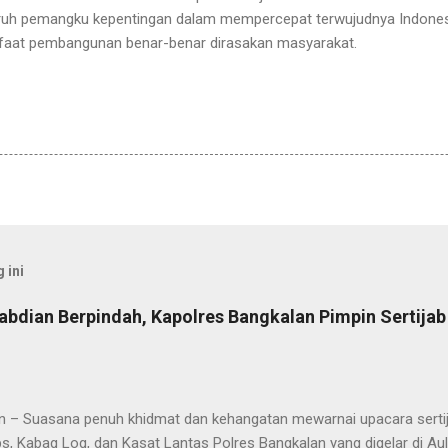
luruh pemangku kepentingan dalam mempercepat terwujudnya Indones
faat pembangunan benar-benar dirasakan masyarakat.
 ini
abdian Berpindah, Kapolres Bangkalan Pimpin Sertija
n – Suasana penuh khidmat dan kehangatan mewarnai upacara sertija
s, Kabag Log, dan Kasat Lantas Polres Bangkalan yang digelar di Au