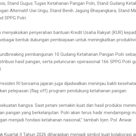
sisi, Stand Gugus Tugas Ketahanan Pangan Polri, Stand Gudang Ke
gan Alternatif Uwi Ungu, Stand Benih Jagung Bhayangkara, Stand M
nd SPPG Polri.
an menyaksikan penyerahan bantuan Kredit Usaha Rakyat (KUR) kepad
 sebagai bentuk dukungan pembiayaan untuk meningkatkan produktivit
roundbreaking pembangunan 10 Gudang Ketahanan Pangan Polri seb
tribusi hasil pangan, serta peluncuran operasional 166 SPPG Polr
.
Presiden RI bersama jajaran juga dijadwalkan meninjau bakti keseha
ikan pelepasan (flag off) program pendukung ketahanan pangan.
ekuatan bangsa. Saat petani semakin kuat dan hasil produksi menin
n pangan yang berkelanjutan. Polri akan terus hadir mendampingi m
n menjadi fondasi ketahanan nasional,” tambah Irjen. Pol. Anwar.
 Kuartal II Tahun 2026 diharapkan menjadi simbol kuat kolaborasi an