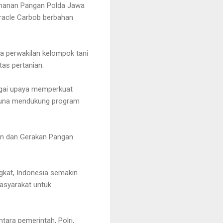
tahanan Pangan Polda Jawa
iracle Carbob berbahan
a perwakilan kelompok tani
as pertanian.
agai upaya memperkuat
i guna mendukung program
tan dan Gerakan Pangan
gkat, Indonesia semakin
asyarakat untuk
tara pemerintah, Polri,