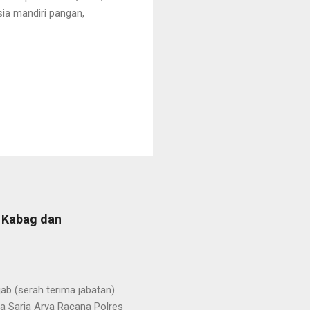
ia mandiri pangan,
b Kabag dan
b (serah terima jabatan)
la Sarja Arya Racana Polres