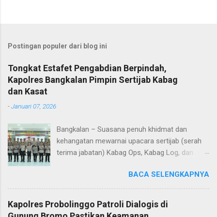
Postingan populer dari blog ini
Tongkat Estafet Pengabdian Berpindah,
Kapolres Bangkalan Pimpin Sertijab Kabag
dan Kasat
-
Januari 07, 2026
Bangkalan – Suasana penuh khidmat dan
kehangatan mewarnai upacara sertijab (serah
terima jabatan) Kabag Ops, Kabag Log, dan
Kasat Lantas Polres Bangkalan yang digelar di
BACA SELENGKAPNYA
Aula Sarja Arya Racana Polres Bangkalan, Rabu
(07/01/2026). Upacara tersebut menjadi
momen penting bagi jajaran Polres Bangkalan,
Kapolres Probolinggo Patroli Dialogis di
bukan hanya sebagai pergantian jabatan
Gunung Bromo Pastikan Keamanan