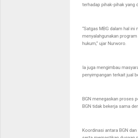
terhadap pihak-pihak yang
“Satgas MBG dalam hal ini
menyalahgunakan program 
hukum,” ujar Nurworo.
Ia juga mengimbau masyar
penyimpangan terkait jual be
BGN menegaskan proses pend
BGN tidak bekerja sama den
Koordinasi antara BGN dan
serta memastikan dugaan pra