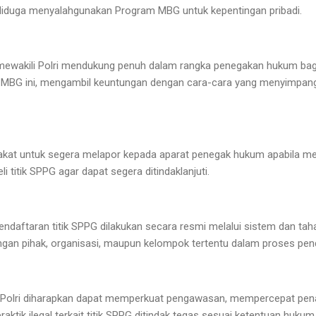
 diduga menyalahgunakan Program MBG untuk kepentingan pribadi.
 mewakili Polri mendukung penuh dalam rangka penegakan hukum bagi
MBG ini, mengambil keuntungan dengan cara-cara yang menyimpan
akat untuk segera melapor kepada aparat penegak hukum apabila 
li titik SPPG agar dapat segera ditindaklanjuti.
aftaran titik SPPG dilakukan secara resmi melalui sistem dan tahap
gan pihak, organisasi, maupun kelompok tertentu dalam proses pend
 Polri diharapkan dapat memperkuat pengawasan, mempercepat pena
ktik ilegal terkait titik SPPG ditindak tegas sesuai ketentuan hukum 