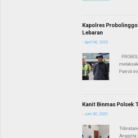
kesinamb
M.H. res
Wakapolr
Kapolres Probolinggo
Rifai, S
Lebaran
itu, posi
-
April 06, 2025
sebelumny
Lalu Linta
PROBOLIN
melaksak
Patroli 
peningkat
mengantis
meningka
pihaknya 
Kanit Binmas Polsek 
menekank
-
Juni 30, 2020
memastik
Wardana.
Tribrata
Anggota 