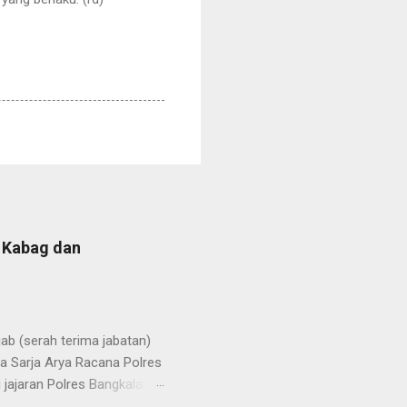
b Kabag dan
b (serah terima jabatan)
la Sarja Arya Racana Polres
jajaran Polres Bangkalan,
 regenerasi dan