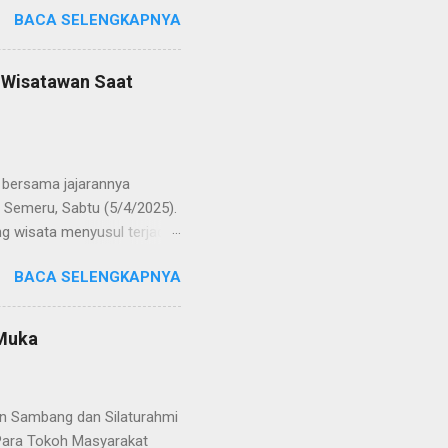
BACA SELENGKAPNYA
POL Hery Kusnanto, S.H.,
ban amanah baru sebagai
bat oleh KOMPOL Moch.
n Wisatawan Saat
res Bangkalan. Sementara
 S.H., M.H. , yang
Timur. Pada jajaran Satuan
bersama jajarannya
 Semeru, Sabtu (5/4/2025).
g wisata menyusul terjadi
ekaligus monitoring, untuk
BACA SELENGKAPNYA
njung yang semakin
olinggo menegaskan, bahwa
i tetap kondusif. Ia juga
 Muka
wa anak-anak. "Kami ingin
an," ungkap AKBP Wisnu
gikuti arahan petuga...
an Sambang dan Silaturahmi
Para Tokoh Masyarakat