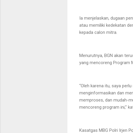
Ia menjelaskan, dugaan pe
atau memiliki kedekatan d
kepada calon mitra.
Menurutnya, BGN akan terus
yang mencoreng Program Ma
“Oleh karena itu, saya per
menginformasikan dan memi
memproses, dan mudah-mud
mencoreng program ini,” ka
Kasatgas MBG Polri Irjen 