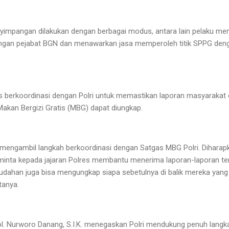
nyimpangan dilakukan dengan berbagai modus, antara lain pelaku me
engan pejabat BGN dan menawarkan jasa memperoleh titik SPPG de
 berkoordinasi dengan Polri untuk memastikan laporan masyarakat d
kan Bergizi Gratis (MBG) dapat diungkap.
lu mengambil langkah berkoordinasi dengan Satgas MBG Polri. Dihar
nta kepada jajaran Polres membantu menerima laporan-laporan te
ahan juga bisa mengungkap siapa sebetulnya di balik mereka yan
tanya.
Pol. Nurworo Danang, S.I.K. menegaskan Polri mendukung penuh lan