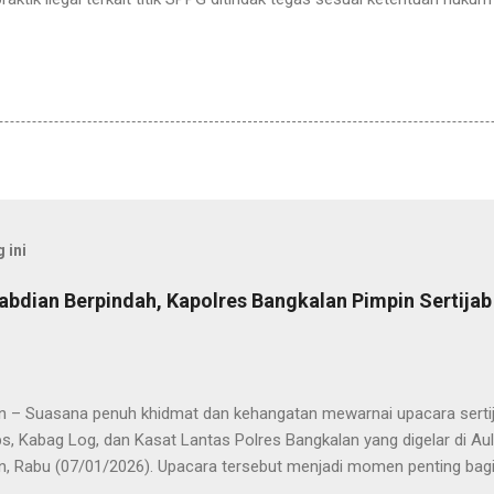
 ini
abdian Berpindah, Kapolres Bangkalan Pimpin Sertija
n – Suasana penuh khidmat dan kehangatan mewarnai upacara sertija
s, Kabag Log, dan Kasat Lantas Polres Bangkalan yang digelar di Au
n, Rabu (07/01/2026). Upacara tersebut menjadi momen penting bagi 
ya sebagai pergantian jabatan struktural, tetapi juga sebagai bentuk