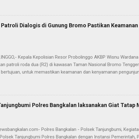
ungan pengabdian kepada masyarakat. Dalam sertijab tersebut, KOM
mi menyerahkan jabatan Kabag Log Polres Bangkalan untuk mengem
es Sampang. Jabatan Kabag Log Polres Bangkalan selanjutnya dija
 Patroli Dialogis di Gunung Bromo Pastikan Keamana
.H., M.H. , yang sebelumnya mengemban tugas sebagai Kabag Ops Pol
si Kabag Ops Polres Bangkalan kini dipercayakan kepada AKP Sumanto,
a bertugas sebagai Panit I Unit I Subdit I Ditreskrimum Polda Jawa 
s, tongkat e...
GGO,- Kepala Kepolisian Resor Probolinggo AKBP Wisnu Wardana 
an patroli roda dua (R2) di kawasan Taman Nasional Bromo Tengger
ini bertujuan, untuk memastikan keamanan dan kenyamanan pengunjun
an wisatawan saat libur lebaran 2025. “Kami melaksanakan patroli s
ipasi hal-hal yang tidak kita inginkan, seiring dengan jumlah pengu
t selama libur Lebaran," kata AKBP Wisnu Wardana. Kapolres Prob
melakukan hal ini sebagai langkah antisipasi untuk memastikan situas
Tanjungbumi Polres Bangkalan laksanakan Giat Tatap
an pentingnya keselamatan, terutama bagi pengunjung yang memba
an masyarakat dapat menikmati liburannya dengan aman dan nyam
 Ia juga menghimbau kepada masyarakat agar selalu waspada dan men
newsbangkalan.com- Polres Bangkalan - Polsek Tanjungbumi, Kegiat
Polsek Tanjungbumi Polres Bangkalan dengan Instansi Pemerintah, 