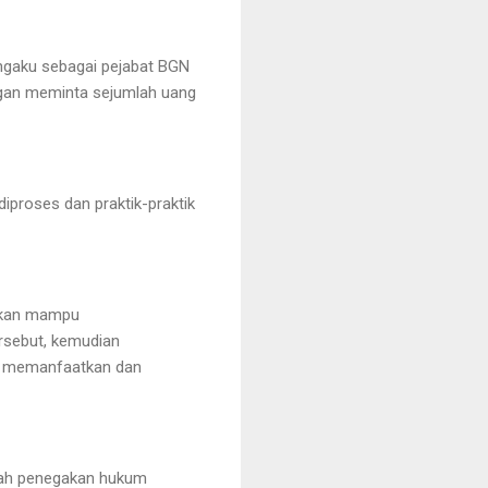
ngaku sebagai pejabat BGN
ngan meminta sejumlah uang
iproses dan praktik-praktik
apkan mampu
rsebut, kemudian
g memanfaatkan dan
gkah penegakan hukum