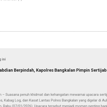
 ini
abdian Berpindah, Kapolres Bangkalan Pimpin Sertija
n – Suasana penuh khidmat dan kehangatan mewarnai upacara sertija
s, Kabag Log, dan Kasat Lantas Polres Bangkalan yang digelar di Au
n, Rabu (07/01/2026). Upacara tersebut menjadi momen penting bagi 