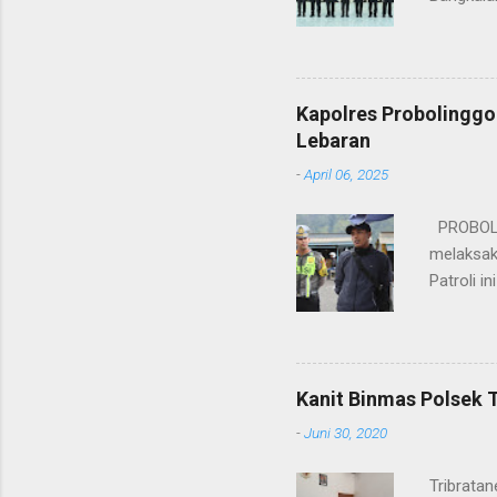
bukan han
kesinamb
M.H. res
Wakapolr
Kapolres Probolinggo
Rifai, S
Lebaran
itu, posi
-
April 06, 2025
sebelumny
Lalu Linta
PROBOLIN
melaksak
Patroli 
peningkat
mengantis
meningka
pihaknya 
Kanit Binmas Polsek 
menekank
-
Juni 30, 2020
memastik
Wardana.
Tribrata