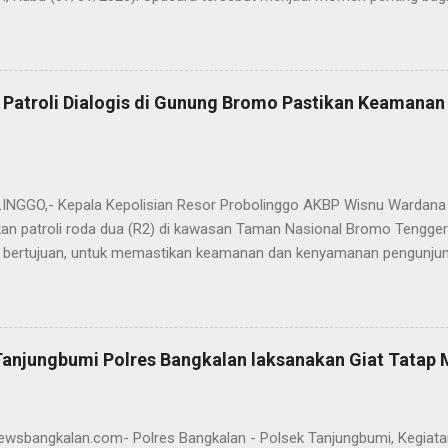
ya sebagai pergantian jabatan struktural, tetapi juga sebagai bentuk
ungan pengabdian kepada masyarakat. Dalam sertijab tersebut, KOM
mi menyerahkan jabatan Kabag Log Polres Bangkalan untuk mengem
es Sampang. Jabatan Kabag Log Polres Bangkalan selanjutnya dija
 Patroli Dialogis di Gunung Bromo Pastikan Keamana
.H., M.H. , yang sebelumnya mengemban tugas sebagai Kabag Ops Pol
si Kabag Ops Polres Bangkalan kini dipercayakan kepada AKP Sumanto,
a bertugas sebagai Panit I Unit I Subdit I Ditreskrimum Polda Jawa 
s, tongkat e...
GGO,- Kepala Kepolisian Resor Probolinggo AKBP Wisnu Wardana 
an patroli roda dua (R2) di kawasan Taman Nasional Bromo Tengger
ini bertujuan, untuk memastikan keamanan dan kenyamanan pengunjun
an wisatawan saat libur lebaran 2025. “Kami melaksanakan patroli s
ipasi hal-hal yang tidak kita inginkan, seiring dengan jumlah pengu
t selama libur Lebaran," kata AKBP Wisnu Wardana. Kapolres Prob
melakukan hal ini sebagai langkah antisipasi untuk memastikan situas
Tanjungbumi Polres Bangkalan laksanakan Giat Tatap
an pentingnya keselamatan, terutama bagi pengunjung yang memba
an masyarakat dapat menikmati liburannya dengan aman dan nyam
 Ia juga menghimbau kepada masyarakat agar selalu waspada dan men
newsbangkalan.com- Polres Bangkalan - Polsek Tanjungbumi, Kegiat