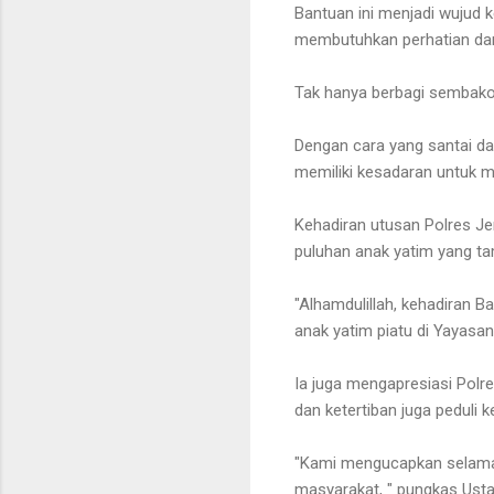
Bantuan ini menjadi wujud 
membutuhkan perhatian dan
Tak hanya berbagi sembako, 
Dengan cara yang santai da
memiliki kesadaran untuk m
Kehadiran utusan Polres Je
puluhan anak yatim yang ta
"Alhamdulillah, kehadiran 
anak yatim piatu di Yayasa
Ia juga mengapresiasi Polr
dan ketertiban juga peduli
"Kami mengucapkan selamat
masyarakat, " pungkas Ustad