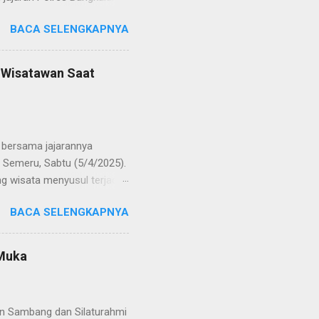
 regenerasi dan
BACA SELENGKAPNYA
POL Hery Kusnanto, S.H.,
ban amanah baru sebagai
bat oleh KOMPOL Moch.
n Wisatawan Saat
res Bangkalan. Sementara
 S.H., M.H. , yang
Timur. Pada jajaran Satuan
bersama jajarannya
 Semeru, Sabtu (5/4/2025).
g wisata menyusul terjadi
ekaligus monitoring, untuk
BACA SELENGKAPNYA
njung yang semakin
olinggo menegaskan, bahwa
i tetap kondusif. Ia juga
 Muka
wa anak-anak. "Kami ingin
an," ungkap AKBP Wisnu
gikuti arahan petuga...
an Sambang dan Silaturahmi