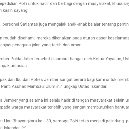
kepedulian Polri untuk hadir dan berbagi dengan masyarakat, khusus
 kasih sayang.
personel Satlantas juga mengajak anak-anak belajar tentang pentingn
n mudah dipahami, mereka dikenalkan pada aturan dasar keselamatan 
enjadi pengguna jalan yang tertib dan aman.
mber Polda Jatim tersebut disambut hangat oleh Ketua Yayasan, Us
mpak antusias.
Bapak dan Ibu dari Polres Jember sangat berarti bagi kami untuk mem
n Panti Asuhan Mambaul Ulum ini," ungkap Ustad Iskandar.
es Jember yang selama ini selalu hadir di tengah masyarakat selain
 kepada warga masyarakat terlebih yang sangat membutuhkan bantua
 Hari Bhayangkara ke - 80, semoga Polri tetap menjadi pelindung 
 Iskandar. (*)