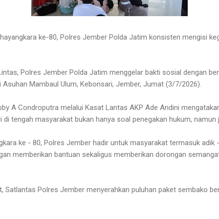
ayangkara ke-80, Polres Jember Polda Jatim konsisten mengisi kegi
u Lintas, Polres Jember Polda Jatim menggelar bakti sosial dengan b
ti Asuhan Mambaul Ulum, Kebonsari, Jember, Jumat (3/7/2026).
y A Condroputra melalui Kasat Lantas AKP Ade Andini mengatakan, 
ri di tengah masyarakat bukan hanya soal penegakan hukum, namun 
ara ke - 80, Polres Jember hadir untuk masyarakat termasuk adik - 
an memberikan bantuan sekaligus memberikan dorongan semangat
, Satlantas Polres Jember menyerahkan puluhan paket sembako beris