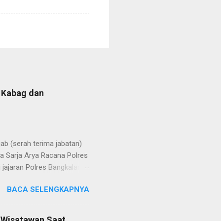
b Kabag dan
b (serah terima jabatan)
la Sarja Arya Racana Polres
jajaran Polres Bangkalan,
 regenerasi dan
BACA SELENGKAPNYA
POL Hery Kusnanto, S.H.,
ban amanah baru sebagai
bat oleh KOMPOL Moch.
n Wisatawan Saat