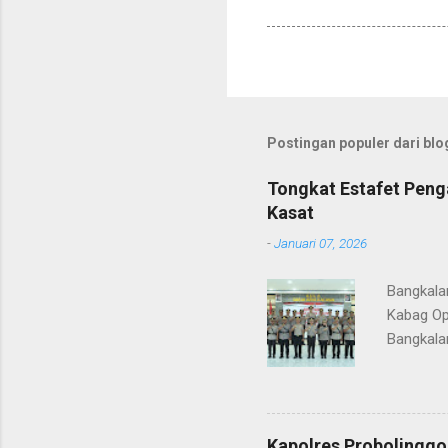
Postingan populer dari blog
Tongkat Estafet Peng
Kasat
-
Januari 07, 2026
Bangkala
Kabag Op
Bangkala
bukan han
kesinamb
M.H. res
Wakapolr
Kapolres Probolinggo