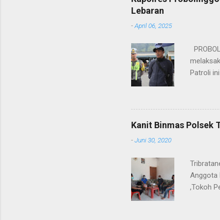
Rifai, S
Lebaran
itu, posi
-
April 06, 2025
sebelumny
Lalu Linta
PROBOLIN
melaksak
Patroli 
peningkat
mengantis
meningka
pihaknya 
Kanit Binmas Polsek 
menekank
-
Juni 30, 2020
memastik
Wardana.
Tribrata
Anggota 
,Tokoh P
Kanit Bi
ngobrol 