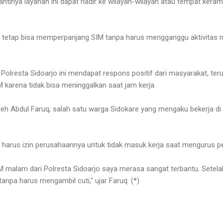
antinya layanan ini dapat hadir ke wilayah-wilayah atau tempat kera
 tetap bisa memperpanjang SIM tanpa harus mengganggu aktivitas me
lresta Sidoarjo ini mendapat respons positif dari masyarakat, ter
karena tidak bisa meninggalkan saat jam kerja.
leh Abdul Faruq, salah satu warga Sidokare yang mengaku bekerja di
harus izin perusahaannya untuk tidak masuk kerja saat mengurus p
 malam dari Polresta Sidoarjo saya merasa sangat terbantu. Setela
npa harus mengambil cuti," ujar Faruq. (*)