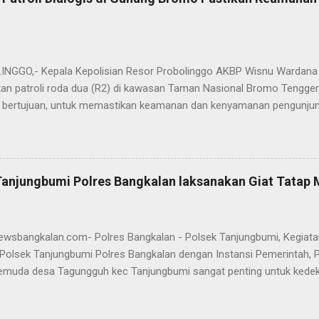
.H., M.H. , yang sebelumnya mengemban tugas sebagai Kabag Ops Pol
si Kabag Ops Polres Bangkalan kini dipercayakan kepada AKP Sumanto,
a bertugas sebagai Panit I Unit I Subdit I Ditreskrimum Polda Jawa 
s, tongkat e...
GGO,- Kepala Kepolisian Resor Probolinggo AKBP Wisnu Wardana 
an patroli roda dua (R2) di kawasan Taman Nasional Bromo Tengger
ini bertujuan, untuk memastikan keamanan dan kenyamanan pengunjun
an wisatawan saat libur lebaran 2025. “Kami melaksanakan patroli s
ipasi hal-hal yang tidak kita inginkan, seiring dengan jumlah pengu
t selama libur Lebaran," kata AKBP Wisnu Wardana. Kapolres Prob
melakukan hal ini sebagai langkah antisipasi untuk memastikan situas
Tanjungbumi Polres Bangkalan laksanakan Giat Tatap
an pentingnya keselamatan, terutama bagi pengunjung yang memba
an masyarakat dapat menikmati liburannya dengan aman dan nyam
 Ia juga menghimbau kepada masyarakat agar selalu waspada dan men
newsbangkalan.com- Polres Bangkalan - Polsek Tanjungbumi, Kegiat
Polsek Tanjungbumi Polres Bangkalan dengan Instansi Pemerintah, 
emuda desa Tagungguh kec Tanjungbumi sangat penting untuk kede
nmas Polsek Tanjungbumi, Aiptu Marhayat melakukan DDS dengan Ma
santai sembari menyampaikan Himbauan Kamtibmas untuk bersama 