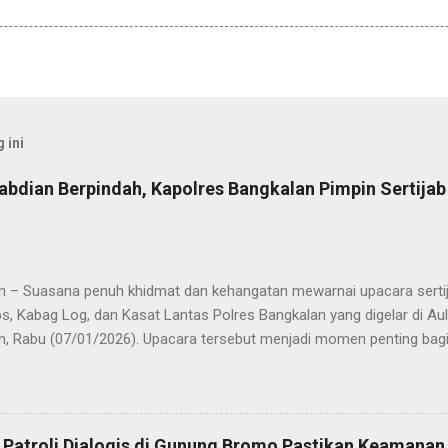
 ini
abdian Berpindah, Kapolres Bangkalan Pimpin Sertija
n – Suasana penuh khidmat dan kehangatan mewarnai upacara sertija
s, Kabag Log, dan Kasat Lantas Polres Bangkalan yang digelar di Au
n, Rabu (07/01/2026). Upacara tersebut menjadi momen penting bagi 
ya sebagai pergantian jabatan struktural, tetapi juga sebagai bentuk
ungan pengabdian kepada masyarakat. Dalam sertijab tersebut, KOM
mi menyerahkan jabatan Kabag Log Polres Bangkalan untuk mengem
es Sampang. Jabatan Kabag Log Polres Bangkalan selanjutnya dija
 Patroli Dialogis di Gunung Bromo Pastikan Keamana