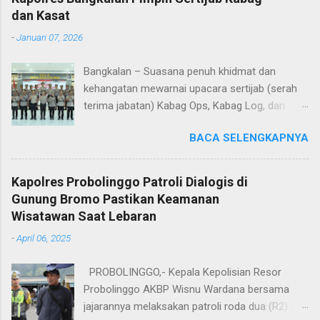
dan Kasat
-
Januari 07, 2026
Bangkalan – Suasana penuh khidmat dan
kehangatan mewarnai upacara sertijab (serah
terima jabatan) Kabag Ops, Kabag Log, dan
Kasat Lantas Polres Bangkalan yang digelar di
BACA SELENGKAPNYA
Aula Sarja Arya Racana Polres Bangkalan, Rabu
(07/01/2026). Upacara tersebut menjadi
momen penting bagi jajaran Polres Bangkalan,
Kapolres Probolinggo Patroli Dialogis di
bukan hanya sebagai pergantian jabatan
Gunung Bromo Pastikan Keamanan
struktural, tetapi juga sebagai bentuk regenerasi
Wisatawan Saat Lebaran
dan kesinambungan pengabdian kepada
-
April 06, 2025
masyarakat. Dalam sertijab tersebut, KOMPOL
Hery Kusnanto, S.H., M.H. resmi menyerahkan
PROBOLINGGO,- Kepala Kepolisian Resor
jabatan Kabag Log Polres Bangkalan untuk
Probolinggo AKBP Wisnu Wardana bersama
mengemban amanah baru sebagai Wakapolres
jajarannya melaksakan patroli roda dua (R2) di
Sampang. Jabatan Kabag Log Polres Bangkalan