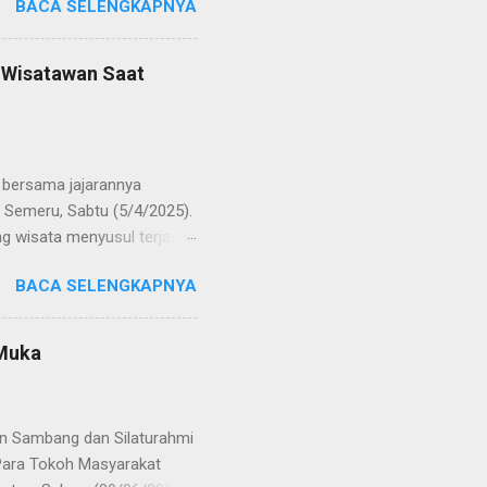
BACA SELENGKAPNYA
POL Hery Kusnanto, S.H.,
ban amanah baru sebagai
bat oleh KOMPOL Moch.
n Wisatawan Saat
res Bangkalan. Sementara
 S.H., M.H. , yang
Timur. Pada jajaran Satuan
bersama jajarannya
 Semeru, Sabtu (5/4/2025).
g wisata menyusul terjadi
ekaligus monitoring, untuk
BACA SELENGKAPNYA
njung yang semakin
olinggo menegaskan, bahwa
i tetap kondusif. Ia juga
 Muka
wa anak-anak. "Kami ingin
an," ungkap AKBP Wisnu
gikuti arahan petuga...
an Sambang dan Silaturahmi
Para Tokoh Masyarakat