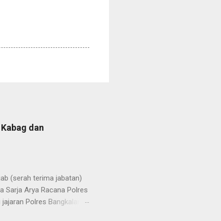
b Kabag dan
b (serah terima jabatan)
la Sarja Arya Racana Polres
jajaran Polres Bangkalan,
 regenerasi dan