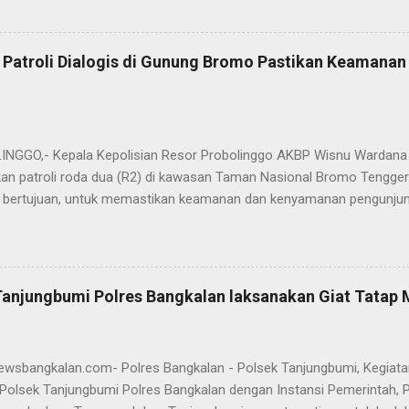
ungan pengabdian kepada masyarakat. Dalam sertijab tersebut, KOM
mi menyerahkan jabatan Kabag Log Polres Bangkalan untuk mengem
es Sampang. Jabatan Kabag Log Polres Bangkalan selanjutnya dija
 Patroli Dialogis di Gunung Bromo Pastikan Keamana
.H., M.H. , yang sebelumnya mengemban tugas sebagai Kabag Ops Pol
si Kabag Ops Polres Bangkalan kini dipercayakan kepada AKP Sumanto,
a bertugas sebagai Panit I Unit I Subdit I Ditreskrimum Polda Jawa 
s, tongkat e...
GGO,- Kepala Kepolisian Resor Probolinggo AKBP Wisnu Wardana 
an patroli roda dua (R2) di kawasan Taman Nasional Bromo Tengger
ini bertujuan, untuk memastikan keamanan dan kenyamanan pengunjun
an wisatawan saat libur lebaran 2025. “Kami melaksanakan patroli s
ipasi hal-hal yang tidak kita inginkan, seiring dengan jumlah pengu
t selama libur Lebaran," kata AKBP Wisnu Wardana. Kapolres Prob
melakukan hal ini sebagai langkah antisipasi untuk memastikan situas
Tanjungbumi Polres Bangkalan laksanakan Giat Tatap
an pentingnya keselamatan, terutama bagi pengunjung yang memba
an masyarakat dapat menikmati liburannya dengan aman dan nyam
 Ia juga menghimbau kepada masyarakat agar selalu waspada dan men
newsbangkalan.com- Polres Bangkalan - Polsek Tanjungbumi, Kegiat
Polsek Tanjungbumi Polres Bangkalan dengan Instansi Pemerintah, 