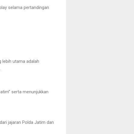
r play selama pertandingan
g lebih utama adalah
.
Jatim” serta menunjukkan
ari jajaran Polda Jatim dan