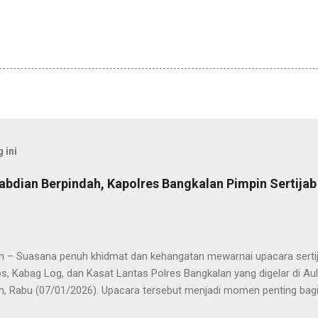
 ini
abdian Berpindah, Kapolres Bangkalan Pimpin Sertija
n – Suasana penuh khidmat dan kehangatan mewarnai upacara sertija
s, Kabag Log, dan Kasat Lantas Polres Bangkalan yang digelar di Au
n, Rabu (07/01/2026). Upacara tersebut menjadi momen penting bagi 
ya sebagai pergantian jabatan struktural, tetapi juga sebagai bentuk