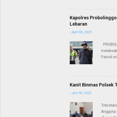
kesinamb
M.H. res
Wakapolr
Kapolres Probolinggo
Rifai, S
Lebaran
itu, posi
-
April 06, 2025
sebelumny
Lalu Linta
PROBOLIN
melaksak
Patroli 
peningkat
mengantis
meningka
pihaknya 
Kanit Binmas Polsek 
menekank
-
Juni 30, 2020
memastik
Wardana.
Tribrata
Anggota 