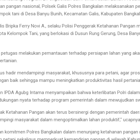
n pangan nasional, Polsek Galis Polres Bangkalan melaksanakan 
pok tani di Desa Banyu Bunih, Kecamatan Galis, Kabupaten Bangkal
lis Bripka Ferry Novi A., selaku Polisi Penggerak Ketahanan Pangan
ggota Kelompok Tani, yang berlokasi di Dusun Rung Gerung, Desa Bany
 petugas melakukan pemantauan terhadap persiapan lahan yang akan
ertanian.
 terus hadir mendampingi masyarakat, khususnya para petani, agar pro
engan baik sehingga mampu meningkatkan produktivitas hasil pertania
n IPDA Agubg Intama menyampaikan bahwa keterlibatan Polri dala
dukungan nyata terhadap program pemerintah dalam mewujudkan 
erak Ketahanan Pangan akan terus bersinergi dengan pemerintah daer
mpingi masyarakat dalam mengoptimalkan lahan produktif," ucapnya
n komitmen Polres Bangkalan dalam menunjang ketahanan pangan n
n petani sekaligus memperkuat kemandirian pangan di wilayah Kabup