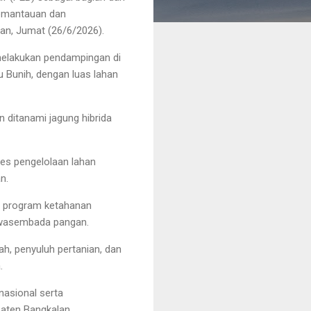
pemantauan dan
an, Jumat (26/6/2026).
 melakukan pendampingan di
u Bunih, dengan luas lahan
 ditanami jagung hibrida
ses pengelolaan lahan
n.
m program ketahanan
swasembada pangan.
ah, penyuluh pertanian, dan
.
asional serta
aten Bangkalan.