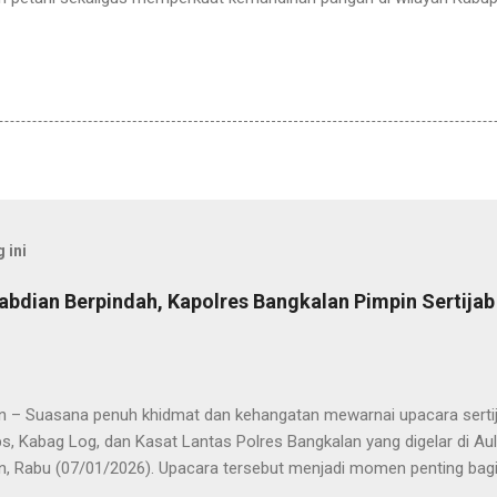
 ini
abdian Berpindah, Kapolres Bangkalan Pimpin Sertija
n – Suasana penuh khidmat dan kehangatan mewarnai upacara sertija
s, Kabag Log, dan Kasat Lantas Polres Bangkalan yang digelar di Au
n, Rabu (07/01/2026). Upacara tersebut menjadi momen penting bagi 
ya sebagai pergantian jabatan struktural, tetapi juga sebagai bentuk