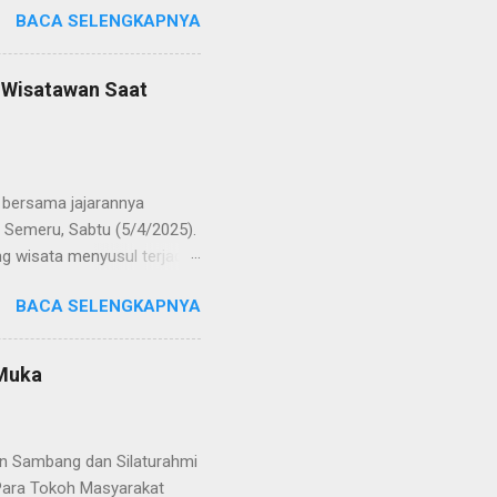
BACA SELENGKAPNYA
POL Hery Kusnanto, S.H.,
ban amanah baru sebagai
bat oleh KOMPOL Moch.
n Wisatawan Saat
res Bangkalan. Sementara
 S.H., M.H. , yang
Timur. Pada jajaran Satuan
bersama jajarannya
 Semeru, Sabtu (5/4/2025).
g wisata menyusul terjadi
ekaligus monitoring, untuk
BACA SELENGKAPNYA
njung yang semakin
olinggo menegaskan, bahwa
i tetap kondusif. Ia juga
 Muka
wa anak-anak. "Kami ingin
an," ungkap AKBP Wisnu
gikuti arahan petuga...
an Sambang dan Silaturahmi
Para Tokoh Masyarakat