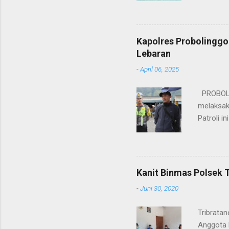
kesinamb
M.H. res
Wakapolr
Kapolres Probolinggo
Rifai, S
Lebaran
itu, posi
-
April 06, 2025
sebelumny
Lalu Linta
PROBOLIN
melaksak
Patroli 
peningkat
mengantis
meningka
pihaknya 
Kanit Binmas Polsek 
menekank
-
Juni 30, 2020
memastik
Wardana.
Tribrata
Anggota 