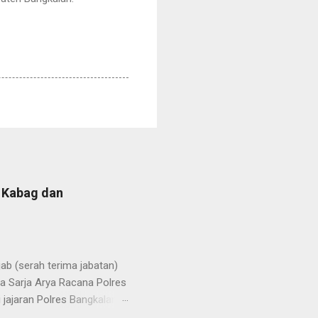
b Kabag dan
b (serah terima jabatan)
la Sarja Arya Racana Polres
jajaran Polres Bangkalan,
 regenerasi dan