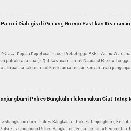
ungan pengabdian kepada masyarakat. Dalam sertijab tersebut, KOM
mi menyerahkan jabatan Kabag Log Polres Bangkalan untuk mengem
es Sampang. Jabatan Kabag Log Polres Bangkalan selanjutnya dija
 Patroli Dialogis di Gunung Bromo Pastikan Keamana
.H., M.H. , yang sebelumnya mengemban tugas sebagai Kabag Ops Pol
si Kabag Ops Polres Bangkalan kini dipercayakan kepada AKP Sumanto,
a bertugas sebagai Panit I Unit I Subdit I Ditreskrimum Polda Jawa 
s, tongkat e...
GGO,- Kepala Kepolisian Resor Probolinggo AKBP Wisnu Wardana 
an patroli roda dua (R2) di kawasan Taman Nasional Bromo Tengger
ini bertujuan, untuk memastikan keamanan dan kenyamanan pengunjun
an wisatawan saat libur lebaran 2025. “Kami melaksanakan patroli s
ipasi hal-hal yang tidak kita inginkan, seiring dengan jumlah pengu
t selama libur Lebaran," kata AKBP Wisnu Wardana. Kapolres Prob
melakukan hal ini sebagai langkah antisipasi untuk memastikan situas
Tanjungbumi Polres Bangkalan laksanakan Giat Tatap
an pentingnya keselamatan, terutama bagi pengunjung yang memba
an masyarakat dapat menikmati liburannya dengan aman dan nyam
 Ia juga menghimbau kepada masyarakat agar selalu waspada dan men
newsbangkalan.com- Polres Bangkalan - Polsek Tanjungbumi, Kegiat
Polsek Tanjungbumi Polres Bangkalan dengan Instansi Pemerintah, 