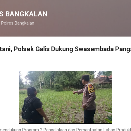
Langsung ke konten utama
S BANGKALAN
 Polres Bangkalan
ani, Polsek Galis Dukung Swasembada Pang
mendukung Program 2 Pengelolaan dan Pemanfaatan Lahan Produktif