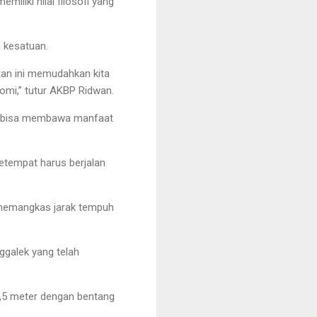
liki nilai filosofi yang
 kesatuan.
atan ini memudahkan kita
mi,” tutur AKBP Ridwan.
ap bisa membawa manfaat
etempat harus berjalan
 memangkas jarak tempuh
ggalek yang telah
 3,5 meter dengan bentang