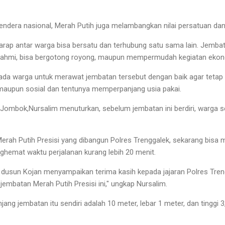
ndera nasional, Merah Putih juga melambangkan nilai persatuan dan
erharap antar warga bisa bersatu dan terhubung satu sama lain. Jemb
urahmi, bisa bergotong royong, maupun mempermudah kegiatan ekono
ada warga untuk merawat jembatan tersebut dengan baik agar tet
maupun sosial dan tentunya memperpanjang usia pakai.
Jombok,Nursalim menuturkan, sebelum jembatan ini berdiri, warga s
ah Putih Presisi yang dibangun Polres Trenggalek, sekarang bisa
ghemat waktu perjalanan kurang lebih 20 menit.
dusun Kojan menyampaikan terima kasih kepada jajaran Polres Tren
embatan Merah Putih Presisi ini," ungkap Nursalim.
njang jembatan itu sendiri adalah 10 meter, lebar 1 meter, dan tinggi