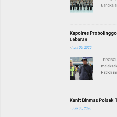
Bangkala
bukan han
kesinamb
M.H. res
Wakapolr
Kapolres Probolinggo
Rifai, S
Lebaran
itu, posi
-
April 06, 2025
sebelumny
Lalu Linta
PROBOLIN
melaksak
Patroli 
peningkat
mengantis
meningka
pihaknya 
Kanit Binmas Polsek 
menekank
-
Juni 30, 2020
memastik
Wardana.