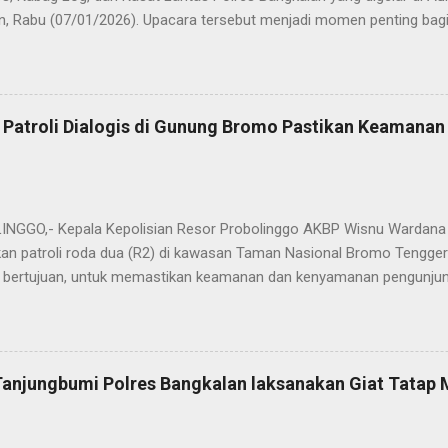
n, Rabu (07/01/2026). Upacara tersebut menjadi momen penting bagi 
ya sebagai pergantian jabatan struktural, tetapi juga sebagai bentuk
ungan pengabdian kepada masyarakat. Dalam sertijab tersebut, KOM
mi menyerahkan jabatan Kabag Log Polres Bangkalan untuk mengem
es Sampang. Jabatan Kabag Log Polres Bangkalan selanjutnya dija
 Patroli Dialogis di Gunung Bromo Pastikan Keamana
.H., M.H. , yang sebelumnya mengemban tugas sebagai Kabag Ops Pol
si Kabag Ops Polres Bangkalan kini dipercayakan kepada AKP Sumanto,
a bertugas sebagai Panit I Unit I Subdit I Ditreskrimum Polda Jawa 
s, tongkat e...
GGO,- Kepala Kepolisian Resor Probolinggo AKBP Wisnu Wardana 
an patroli roda dua (R2) di kawasan Taman Nasional Bromo Tengger
ini bertujuan, untuk memastikan keamanan dan kenyamanan pengunjun
an wisatawan saat libur lebaran 2025. “Kami melaksanakan patroli s
ipasi hal-hal yang tidak kita inginkan, seiring dengan jumlah pengu
t selama libur Lebaran," kata AKBP Wisnu Wardana. Kapolres Prob
melakukan hal ini sebagai langkah antisipasi untuk memastikan situas
Tanjungbumi Polres Bangkalan laksanakan Giat Tatap
an pentingnya keselamatan, terutama bagi pengunjung yang memba
an masyarakat dapat menikmati liburannya dengan aman dan nyam
 Ia juga menghimbau kepada masyarakat agar selalu waspada dan men