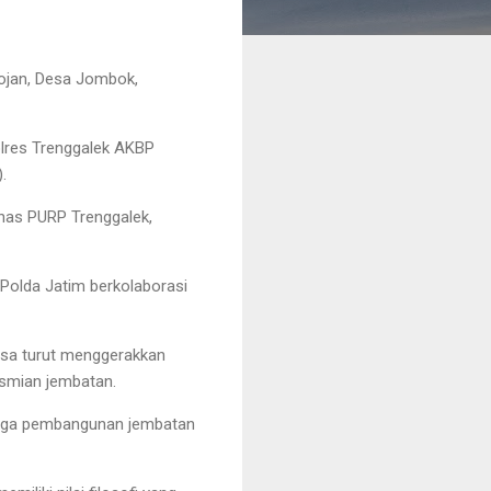
ojan, Desa Jombok,
lres Trenggalek AKBP
.
inas PURP Trenggalek,
 Polda Jatim berkolaborasi
bisa turut menggerakkan
esmian jembatan.
ingga pembangunan jembatan