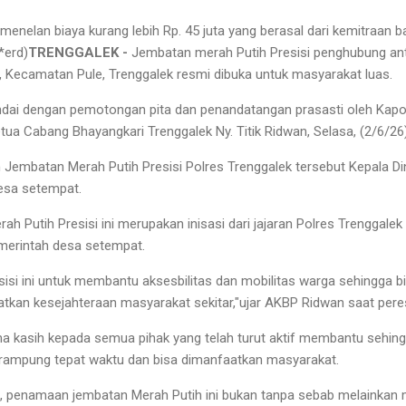
enelan biaya kurang lebih Rp. 45 juta yang berasal dari kemitraan b
*erd)
TRENGGALEK -
Jembatan merah Putih Presisi penghubung ant
 Kecamatan Pule, Trenggalek resmi dibuka untuk masyarakat luas.
ndai dengan pemotongan pita dan penandatangan prasasti oleh Kapo
tua Cabang Bhayangkari Trenggalek Ny. Titik Ridwan, Selasa, (2/6/26)
 Jembatan Merah Putih Presisi Polres Trenggalek tersebut Kepala D
desa setempat.
 Putih Presisi ini merupakan inisasi dari jajaran Polres Trenggalek
merintah desa setempat.
isi ini untuk membantu aksesbilitas dan mobilitas warga sehingga 
tkan kesejahteraan masyarakat sekitar,"ujar AKBP Ridwan saat per
ma kasih kepada semua pihak yang telah turut aktif membantu seh
sa rampung tepat waktu dan bisa dimanfaatkan masyarakat.
enamaan jembatan Merah Putih ini bukan tanpa sebab melainkan memi