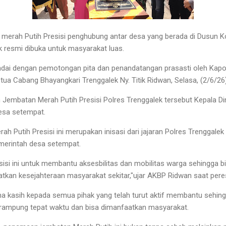
erah Putih Presisi penghubung antar desa yang berada di Dusun K
 resmi dibuka untuk masyarakat luas.
ndai dengan pemotongan pita dan penandatangan prasasti oleh Kapo
tua Cabang Bhayangkari Trenggalek Ny. Titik Ridwan, Selasa, (2/6/26)
 Jembatan Merah Putih Presisi Polres Trenggalek tersebut Kepala D
desa setempat.
 Putih Presisi ini merupakan inisasi dari jajaran Polres Trenggalek
merintah desa setempat.
isi ini untuk membantu aksesbilitas dan mobilitas warga sehingga 
tkan kesejahteraan masyarakat sekitar,"ujar AKBP Ridwan saat per
ma kasih kepada semua pihak yang telah turut aktif membantu seh
sa rampung tepat waktu dan bisa dimanfaatkan masyarakat.