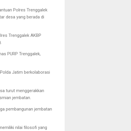
antuan Polres Trenggalek
ar desa yang berada di
lres Trenggalek AKBP
.
inas PURP Trenggalek,
 Polda Jatim berkolaborasi
bisa turut menggerakkan
esmian jembatan.
ingga pembangunan jembatan
liki nilai filosofi yang