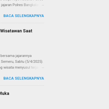
jajaran Polres Bangkalan,
 regenerasi dan
BACA SELENGKAPNYA
POL Hery Kusnanto, S.H.,
ban amanah baru sebagai
bat oleh KOMPOL Moch.
n Wisatawan Saat
res Bangkalan. Sementara
 S.H., M.H. , yang
Timur. Pada jajaran Satuan
bersama jajarannya
 Semeru, Sabtu (5/4/2025).
g wisata menyusul terjadi
ekaligus monitoring, untuk
BACA SELENGKAPNYA
njung yang semakin
olinggo menegaskan, bahwa
i tetap kondusif. Ia juga
 Muka
wa anak-anak. "Kami ingin
an," ungkap AKBP Wisnu
gikuti arahan petuga...