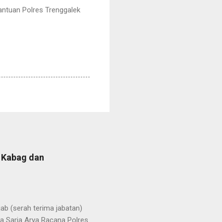
antuan Polres Trenggalek
b Kabag dan
b (serah terima jabatan)
la Sarja Arya Racana Polres