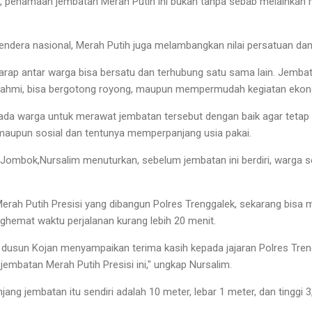
enamaan jembatan Merah Putih ini bukan tanpa sebab melainkan memi
ndera nasional, Merah Putih juga melambangkan nilai persatuan dan
erharap antar warga bisa bersatu dan terhubung satu sama lain. Jemb
urahmi, bisa bergotong royong, maupun mempermudah kegiatan ekono
ada warga untuk merawat jembatan tersebut dengan baik agar tet
maupun sosial dan tentunya memperpanjang usia pakai.
Jombok,Nursalim menuturkan, sebelum jembatan ini berdiri, warga s
ah Putih Presisi yang dibangun Polres Trenggalek, sekarang bisa
ghemat waktu perjalanan kurang lebih 20 menit.
dusun Kojan menyampaikan terima kasih kepada jajaran Polres Tren
embatan Merah Putih Presisi ini," ungkap Nursalim.
njang jembatan itu sendiri adalah 10 meter, lebar 1 meter, dan tinggi