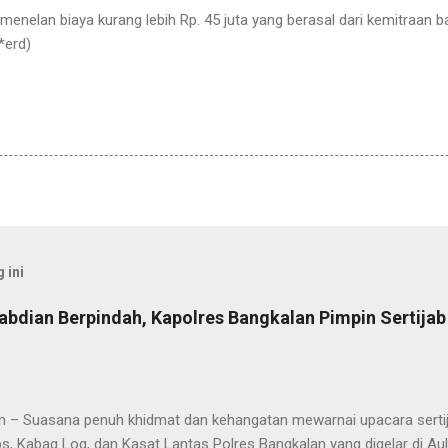
enelan biaya kurang lebih Rp. 45 juta yang berasal dari kemitraan b
*erd)
 ini
abdian Berpindah, Kapolres Bangkalan Pimpin Sertija
n – Suasana penuh khidmat dan kehangatan mewarnai upacara sertija
s, Kabag Log, dan Kasat Lantas Polres Bangkalan yang digelar di Au