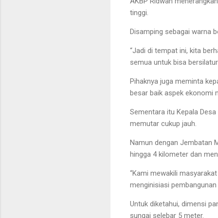
AKBP Ridwan menerangkan, p
tinggi.
Disamping sebagai warna be
“Jadi di tempat ini, kita b
semua untuk bisa bersilat
Pihaknya juga meminta kep
besar baik aspek ekonomi 
Sementara itu Kepala Desa 
memutar cukup jauh.
Namun dengan Jembatan Mer
hingga 4 kilometer dan men
“Kami mewakili masyarakat 
menginisiasi pembangunan j
Untuk diketahui, dimensi pa
sungai selebar 5 meter.