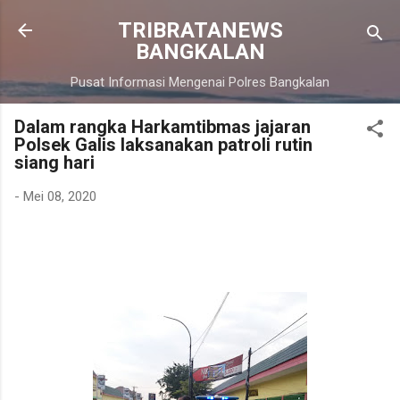
Langsung ke konten utama
TRIBRATANEWS
BANGKALAN
Pusat Informasi Mengenai Polres Bangkalan
Dalam rangka Harkamtibmas jajaran
Polsek Galis laksanakan patroli rutin
siang hari
-
Mei 08, 2020