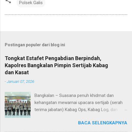
Polsek Galis
Postingan populer dari blog ini
Tongkat Estafet Pengabdian Berpindah,
Kapolres Bangkalan Pimpin Sertijab Kabag
dan Kasat
-
Januari 07, 2026
Bangkalan – Suasana penuh khidmat dan
kehangatan mewarnai upacara sertijab (serah
terima jabatan) Kabag Ops, Kabag Log, dan
Kasat Lantas Polres Bangkalan yang digelar di
BACA SELENGKAPNYA
Aula Sarja Arya Racana Polres Bangkalan, Rabu
(07/01/2026). Upacara tersebut menjadi