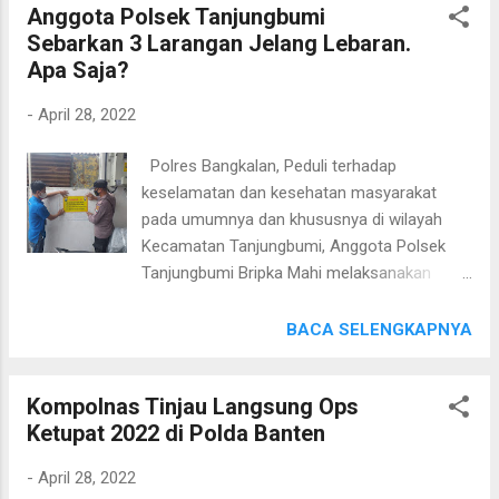
diberlakukan, hanya menempuh waktu seki...
Anggota Polsek Tanjungbumi
Pelayanan di perbatasan Jawa Timur dan
Sebarkan 3 Larangan Jelang Lebaran.
Jawa Tengah. Sedangkan untuk antisipasi
Apa Saja?
lonjakan masyarakat di tempat wisata,
Polres Tuban juga mendirikan Pos
-
April 28, 2022
Pengamanan terpadu di beberapa tempat
wisata. “Kami libatkan 314 personel
Polres Bangkalan, Peduli terhadap
gabungan dari TNI – Polri dan dinas terkait
keselamatan dan kesehatan masyarakat
untuk pengamanan dan pelayanan
pada umumnya dan khususnya di wilayah
masyarakat pada libur lebaran kali ini,”kata
Kecamatan Tanjungbumi, Anggota Polsek
AKBP Darman saat mengunjungi Posyan di
Tanjungbumi Bripka Mahi melaksanakan
perbatasan Jatim Jateng kemarin,Rabu
pemasangan Stiker Himbauan Kamtibmas
(27/4/22) Pelaksanaan kegiatan
terkait menjelang Hari Raya Idul Fitri
BACA SELENGKAPNYA
pengamanan di Pos perbatasan tersebut
1443H/2022M. Pemasangan himbauan
sudah di mulai sejak tanggal 23 april lalu dan
sengaja dipasang di objek-objek vital, di
rencana akan dilaksanakan hingga 11 Mei
Kompolnas Tinjau Langsung Ops
tempat tempat strategis seperti di pos
mendatang. Tak hanya berfungsi sebagai
Ketupat 2022 di Polda Banten
kamling, pusat perbelanjaan, atm dan area
pengamanan maupun pemantauan arus
publik lainnya. “Sehingga bisa terbaca dan
mud...
-
April 28, 2022
tersampaikan ke warga, harapannya bisa