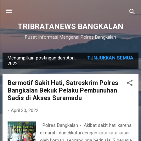
Langsung ke konten utama
TRIBRATANEWS BANGKALAN
Pusat Informasi Mengenai Polres Bangkalan
Menampilkan postingan dari April,
TUNJUKKAN SEMUA
P
2022
o
s
Bermotif Sakit Hati, Satreskrim Polres
t
Bangkalan Bekuk Pelaku Pembunuhan
i
Sadis di Akses Suramadu
n
g
-
April 30, 2022
a
Polres Bangkalan - Akibat sakit hati karena
n
dimarahi dan dikatai dengan kata kata kasar
oleh korban, seorang pria berinisial S berusia