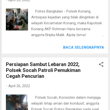
Perhubungan (Menhub) Budi Karya Sumadi
Menteri Pekerjaan Umum dan Perumahan
Polres Bangkalan - Polsek Konang,
Rakyat (PUPR) Basuki Hadimuljono dan
Antisipasi kejadian yang tidak diinginkan di
stakeholder terkait lainnya, Selasa
wilayah Kecamatan Konang, maka Kapolsek
(26/4/2022). "Disatu sisi, kami juga sangat
Konang AKP Rohman Haris bersama
berterima kasih dan apresiasi kepada
anggota Bripka Malik Aipda Ismail
masyarakat yang telah mendengarkan
melaksanakan patroli malam jelang sahur.
imbauan mudik yang disampaikan oleh Bapak
Kapolsek Konang datangi warga yang masih
BACA SELENGKAPNYA
Presiden tentunya yang telah ditindaklanjuti
terjaga sekira pukul 00.30WIB di salah satu
oleh menteri-menteri terkait untuk
pertokoan yang ada Dusun Baban, Desa
mengimbau masyarakat agar mudik lebih
Persiapan Sambut Lebaran 2022,
Bandung, Kecamatan Konang, Kabupaten
awal," kata Sigit usai meninjau Pelabuhan
Polsek Socah Patroli Pemukiman
Bangkalan. Pada kesempatan tersebut,
Merak. Sigit menyebut, dari hasil peman...
Cegah Pencurian
Kapolsek Konang sembari sampaikan pesan
kepada warga untuk ikut dalam pengaktifan
-
April 26, 2022
siskamling untuk meminimalisir dan
mencegah tindak kejahatan khususnya
Polsek Socah, Konsisten dalam menjaga
antisipasi terjadinya 3 cepu (curat, curanmor
wilayah tetap aman dan kondusif, anggota
dan curas). "Menjelang Idul Fitri 1443H ini
Polsek Socah Polres Bangkalan pada saat