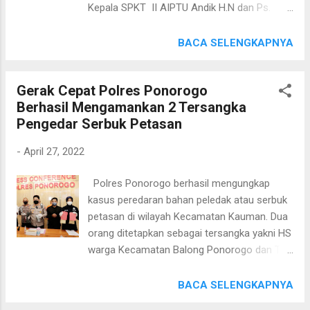
Kepala SPKT II AIPTU Andik H.N dan Ps.
kan tidak ada juru parkirnya, jadi saya himbau
Kanit Binmas AIPDA Amrik, mendampingi
kepada pengunjung terutama pengendara R4
Kapolsek Geger AKP Suyitno, S.H, M.H.
BACA SELENGKAPNYA
maupun R2 untuk lakukan kunci ganda,
blusukan ke Desa Kompol, Kecamatan Geger,
jangan meninggalkan barang berharga di
Kabupaten Bangkalan. untuk membagikan
kendaraan, dan hati-hati membawa belanja
Gerak Cepat Polres Ponorogo
sembako kepada janda fakir miskin dan
untuk melebihi batas mengingat menjelang I...
Berhasil Mengamankan 2 Tersangka
yatim piatu berupa beras @5kg secara door
Pengedar Serbuk Petasan
to door. Kapolsek Geger menyatakan bahwa
kegiatan pemberian sembako ini dilakukan
-
April 27, 2022
dengan cara door to door (ke rumah-rumah)
agar tepat sasaran dan jalin kedekatan.
Polres Ponorogo berhasil mengungkap
”Bantuan yang kita salurkan ini, paling tidak
kasus peredaran bahan peledak atau serbuk
meringankan kebutuhan masyarakat dalam
petasan di wilayah Kecamatan Kauman. Dua
menyambut hari raya Idul Fitri ditengah
orang ditetapkan sebagai tersangka yakni HS
Pandemi saat ini dan kami ingin mengetahui
warga Kecamatan Balong Ponorogo dan TR
langsung keadaan warga dalam menjalin
Warga Kabupaten Magetan. HS dan TR
kedekatan. Semoga bermanfaat, karena kami
ditangkap pada hari Kamis 21 April 2022
BACA SELENGKAPNYA
juga ingin berbagi kebahagian,” ucap AKP
setelah keduanya melakukan transaksi
Suyitno. (tan)