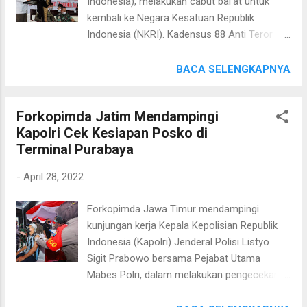
Indonesia), melakukan cabut bai'at untuk
42, Pos Yan 7 dan satu pos terpadu yang di
kembali ke Negara Kesatuan Republik
tempatkan strategis, guna antisipasi situasi
Indonesia (NKRI). Kadensus 88 Anti Teror
kamtibmas dan situasi kamtibcar lantas, baik
(AT) Polri, Irjen Pol Marthinus Hukom, S.Ik
untuk arus mudik atau balik, serta tempat
menyebut, pada momentum sore ini
BACA SELENGKAPNYA
wisata," jelasnya Kapolda Banten saat
bertepatan dengan bulan suci ramadhan,
menerima Anggota Kompolnas di Pelabuhan
mengucapkan syukur karena momentum ini
Mera...
Forkopimda Jatim Mendampingi
juga sebagai forum silaturahmi, terutama ex.
Kapolri Cek Kesiapan Posko di
NII yang hadir sore ini. "Saya mengapresiasi
Terminal Purabaya
kepada Gubernur (Sumbar) yang
mengeluarkan kebijakan dalam menyikapi
-
April 28, 2022
terorisme, radikalisme dan intoleransi
beberapa waktu terakhir, termasuk support
Forkopimda Jawa Timur mendampingi
dari Polda Sumbar dan jajarannya serta
kunjungan kerja Kepala Kepolisian Republik
Bupati Dharmasraya," katanya, Rabu (27/4) di
Indonesia (Kapolri) Jenderal Polisi Listyo
Auditorium kantor Bupati Dharmasraya. Ia
Sigit Prabowo bersama Pejabat Utama
menyebut, pihaknya hadir tidak saja sebagai
Mabes Polri, dalam melakukan pengecekan
penegak hukum, tetapi juga sebagai bagian
Posko Pengamanan (Pos Pam), Posko
dari anak bangsa untuk merangkul saudara-