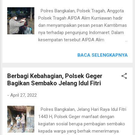
berteriak-teriak minta tolong ke warga yang
Polres Bangkalan, Polsek Tragah, Anggota
kemudian menghajarnya beramai-ramai
Polsek Tragah AIPDA Alim Kurniawan hadir
sebelum diserahkan ke polisi. Akibat
dan menyampaikan pesan pesan Kamtibmas
keberaniannya ini Mbah Poninten mendapat
nya terhadap pengunjung Indomaret. Dalam
penghargaan dari kepolisian setempat.
kesempatan tersebut AIPDA Alim
Kapolres Kediri AKBP Agung Setyo Nugroho
menyampaikan kepada salah satu
S.I.K., didampingi Waka Polres Kediri Kompol
pengunjung Indomaret agar lebih menjaga
BACA SELENGKAPNYA
Hendry Ibnu Indarto S.I.K memberikan
keamanan di sekitar Indomaret, baik dompet,
bingkisan dan santunan untuk Mbah
barang belanjaan, dan sepeda motor yang
Poninten. Kapolres Kediri mengatakan,
Berbagi Kebahagian, Polsek Geger
berada di area bebas parkir. "Apabila
pemberian bingkisan berupa s...
Bagikan Sembako Jelang Idul Fitri
memarkir kendaraan agar di kunci setir,
apabila keluar rumah gunakan masker dan
-
April 27, 2022
jangan lupa bentengi tubuh kita dengan
Booster Vaksin covid 19 di PKM Tragah," ajak
Polres Bangkalan, Jelang Hari Raya Idul Fitri
Aipda Alim. Lanjutnya, Alim juga dan
1443 H, Polsek Geger manfaat dengan
memberikan masker sekaligus menghimbau
kegiatan sosial berupa pembagian sembako
agar tetap waspada dengan covid 19
kepada warga yang berhak menerimanya.
menjelang Libur Lebaran. "Di Indomaret ini