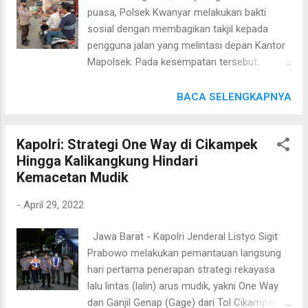
cegah sabotase. Lakukan patroli di gudang
puasa, Polsek Kwanyar melakukan bakti
kabel dan peralatan listrik karena sangat
sosial dengan membagikan takjil kepada
vital, jangan sampai lengah dalam bertugas,
pengguna jalan yang melintasi depan Kantor
kejadian sekecil apapun segera laporkan ke
Mapolsek. Pada kesempatan tersebut,
Polsek Burneh," ucap Radika menjelaskan.
terlihat anggota Polsek Kwanyar
Dengan meningkatkan patroli dialogis
mendampingi Kapolsek Kwanyar IPTU Moh.
BACA SELENGKAPNYA
kedekatan anggota Polri dan masyarakat
Mansur, S.H., Instansi BRI dan Bank Jatim
akan lebih terasa, khususnya dalam
kompak membagikan takjil kepada
menyampaikan himbauan kamtibmas dalam
Kapolri: Strategi One Way di Cikampek
masyarakat yang melintas. Kapolsek
melakukan pencegahan serta mengantisipasi
Hingga Kalikangkung Hindari
Kwanyar Moh. Mansur mengatakan, sejumlah
adanya tindak kriminal maupun sab...
Kemacetan Mudik
100 Dos takjil berupa kue dan air mineral
yang diberikan pada sore hari ini merupakan
-
April 29, 2022
sebuah bentuk rasa syukur atas nikmat dan
rezeki yang diberikan oleh Allah SWT
Jawa Barat - Kapolri Jenderal Listyo Sigit
sekaligus belajar untuk berbagi kepada
Prabowo melakukan pemantauan langsung
sesama. “Kita harus bersyukur atas
hari pertama penerapan strategi rekayasa
kemurahan Allah SWT kepada kita, bulan
lalu lintas (lalin) arus mudik, yakni One Way
Ramadhan ini merupakan bulan yang
dan Ganjil Genap (Gage) dari Tol Cikampek