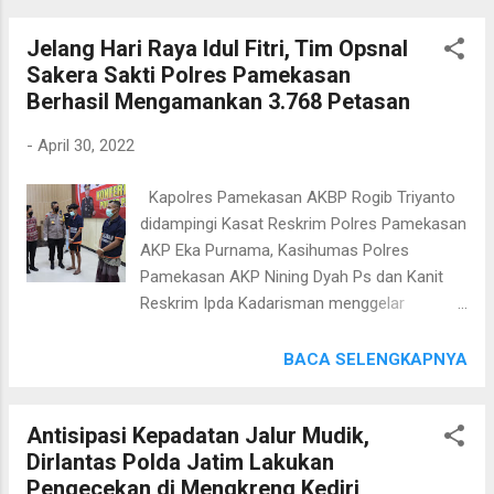
tubuh M berulang-ulang kali. M meregang
yang ditinggal mudik pemiliknya. "Selama
nyawa ditempat akibat luka bacok yang ...
Jelang Hari Raya Idul Fitri, Tim Opsnal
musim mudik dan balik pada libur lebaran
Sakera Sakti Polres Pamekasan
tahun ini, kami dari Polres Jember tetap
Berhasil Mengamankan 3.768 Petasan
berkomitmen dalam menjaga keamanan
warga dengan membentuk tim Kalong yang
-
April 30, 2022
akan berpratoli ditengah tengah masyarakat,
terutama pemukiman atau rumah warga
Kapolres Pamekasan AKBP Rogib Triyanto
yang ditinggal mudik," ujar Kapolres Jember
didampingi Kasat Reskrim Polres Pamekasan
AKBP. Hery Purnomo SIK, SH melalui
AKP Eka Purnama, Kasihumas Polres
Kasatreskrim AKP. Dika Hardiyan Wiratama
Pamekasan AKP Nining Dyah Ps dan Kanit
SIK. Menurut Kasatreskrim, tim yang
Reskrim Ipda Kadarisman menggelar
menjaga keamanan warga selama ditinggal
Konperensi Pers ungkap kasus bahan
mudik diberi nama hewan Kalong, alasannya
peledak atau serbuk petasan di wilayah
BACA SELENGKAPNYA
memiliki filosofi tersendiri. Dimana hewan
Hukum Polres Pamekasan. Dalam giat
Kalong atau kelelawar besar, Indra
Konperensi Pers yang digelar di Gedung
penglihatan dan penciumannya sangat tajam,
Antisipasi Kepadatan Jalur Mudik,
Bhayangkara Polres Pamekasan, Jum’at
terutama di malam hari, sehingga k...
Dirlantas Polda Jatim Lakukan
(29/4/2022). Kapolres Pamekasan AKBP
Pengecekan di Mengkreng Kediri
Rogib Triyanto mengatakan, bahwa Tim