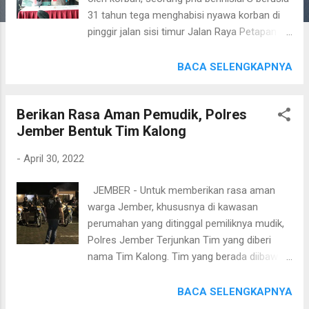
31 tahun tega menghabisi nyawa korban di
pinggir jalan sisi timur Jalan Raya Petapan
tak jauh dari akses Suramadu, kecamatan
Labang, kabupaten Bangkalan. Kejadian ini
BACA SELENGKAPNYA
terjadi pada Sabtu pekan lalu, 23 April 2022.
Tak berselang lama dari kejadian, Satreskrim
Berikan Rasa Aman Pemudik, Polres
Polres Bangkalan berhasil menangkap pelaku
Jember Bentuk Tim Kalong
dibalik pembunuhan sadis tersebut. Kepada
petugas, S mengaku jika dirinya sakit hati
-
April 30, 2022
karena korban yang diketahui berinisial M
memarahi pelaku dan mengatai dengan kata
JEMBER - Untuk memberikan rasa aman
kata kasar. Mendengar hal tersebut, emosi S
warga Jember, khususnya di kawasan
tersulut dan dia lantas pulang kerumahnya
perumahan yang ditinggal pemiliknya mudik,
untuk mengambil sebilah celurit. Kemudian, S
Polres Jember Terjunkan Tim yang diberi
kembali ke tempat kejadian perkara dimana
nama Tim Kalong. Tim yang berada diibawah
dia bertemu dengan M. Tanpa basa-basi, S
kendali Satreskrim Polres Jember ini, akan
langsung menghabisi nyawa korban dengan
melakukan patroli secara mobile di beberapa
BACA SELENGKAPNYA
membacokkan sebilah celurit tersebut ke
kawasan perumahan dan perkampungan