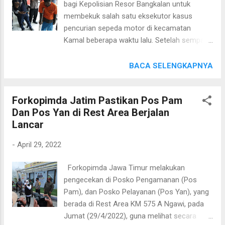
bagi Kepolisian Resor Bangkalan untuk
sekarang sebanyak 15 ribu. Dengan demikian,
membekuk salah satu eksekutor kasus
terjadi peningkatan dari hari kemarin. "Kita
pencurian sepeda motor di kecamatan
masih menunggu nanti malam sampai besok
Kamal beberapa waktu lalu. Setelah sempat
yang diperkirakan puncak arus mudik," jelas
menjadi DPO, selasa dinihari (26/04) di
Kombes Pol Latif Usman, Dirlantas Polda
rumahnya yang terletak di Desa Pandabah,
BACA SELENGKAPNYA
Jatim, Jumat (29/4/2022) siang. Lanjut Latif,
Kecamatan Kamal KM (47 tahun) berhasil
seperti di mengkreng. Jalur yang menjadi
dibekuk oleh Satuan Reserse Kriminal Polres
perhatian nasional masih berjalan lan...
Forkopimda Jatim Pastikan Pos Pam
Bangkalan. KM bahkan dihadiahi timah panas
Dan Pos Yan di Rest Area Berjalan
petugas karena diduga akan melawan saat
Lancar
dilakukan penangkapan. Menurut keterangan
Kasatreskrim Polres Bangkalan AKP Bangkit
-
April 29, 2022
Dananjaya, S.I.K., M.A., KM berhasil
diamankan setelah dilakukan pengembangan
Forkopimda Jawa Timur melakukan
dan tindak lanjut dari ketiga pelaku yang telah
pengecekan di Posko Pengamanan (Pos
ditangkap sebelumnya bersamaan dengan
Pam), dan Posko Pelayanan (Pos Yan), yang
barang bukti 15 unit kendaraan sepeda
berada di Rest Area KM 575 A Ngawi, pada
motor hasil pencurian. "Benar. KM berhasil
Jumat (29/4/2022), guna melihat secara
ditangkap pada selasa dinihari kemarin, dan