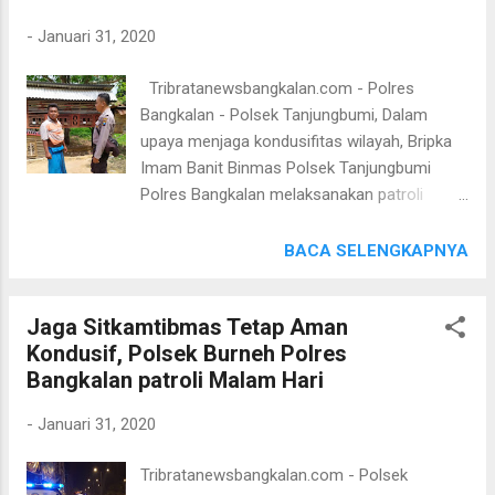
(Hms T...
memastikan tahanan dalam keadaan sehat
-
Januari 31, 2020
dan aman. Ditempat terpisah Kapolres
Bangkalan AKBP Rama Samtama Putra,S.I.K,
Tribratanewsbangkalan.com - Polres
M,Si, M.H Melalui Kapolsek Tanjungbumi Iptu
Bangkalan - Polsek Tanjungbumi, Dalam
Puji Purnama, S.H Menuturkan Pengecekan
upaya menjaga kondusifitas wilayah, Bripka
tahanan wajib dilaksanakan oleh setiap
Imam Banit Binmas Polsek Tanjungbumi
Petugas Jaga saat menjalankan tugasnya.
Polres Bangkalan melaksanakan patroli
“Kami sudah perintahkan para Kanit dan
dialogis di Desa Tanjungbumi Kecamatan
anggota untuk jam-jam rawan rutin untuk cek
Tanjungbumi Kabupaten Bangkalan. Jum'at
BACA SELENGKAPNYA
tahanan Polsek, pengecekan terangnya
(31/01/2020). Bripka Imam mengatakan,
untuk memastikan tahanan dalam keadaan
"Kegiatan Dialogis ini bertujuan agar
aman. “Khusus untuk tahanan selain
Jaga Sitkamtibmas Tetap Aman
meningkatkan kewaspadaan dan
mengecek jumlah juga harus di cek kondi...
Kondusif, Polsek Burneh Polres
mengantisipasi kerawanan kriminalitas di
Bangkalan patroli Malam Hari
wilayah Desa Tanjui Kecamatan
Tanjungbumi. Kapolres Bangkalan AKBP
-
Januari 31, 2020
Rama Samtama Putra, S.I.K., M.Si, M.H. ,
mengatakan, “Untuk meningkatkan
Tribratanewsbangkalan.com - Polsek
kewaspadaan wilayah maka anggota polsek