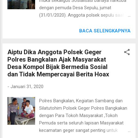
muka sekaligus Sosialisasi bahaya narkoba
senang dan memahami apa yang dimaksud
dengan pemuda Desa Sepulu, jumat
berita hoax yang sering muncul dimedia
(31/01/2020). Anggota polsek sepulu saat
sosial dan akan membantu memeranginya.
melaksanakan tatap muka dan jalin
"Anggota kami akan selalu memberi
silaturahmi kepada para pemuda di
BACA SELENGKAPNYA
himbauan kamtibmas ketika sedang
kecamatan Sepulu. Kegiatan tersebut
sambang dan silaturohim dengan seluruh
dilakukan dalam rangka Harkamtibmas dan
lapisan masyarakat di wilayah kecamatan
Aiptu Dika Anggota Polsek Geger
berpesan nantinya bisa bekerjasama dalam
geger," pungkas Kapolres Bangkalan AKBP
Polres Bangkalan Ajak Masyarakat
pelaksanaan tugas Kepolisian. Selain
Rama Samtama Putra.S.I.K.,M.Si., M.H.
Desa Kompol Bijak Bermedia Sosial
melakukan patroli harkamtibmas anggota
dan Tidak Mempercayai Berita Hoax
polsek Sepulu juga mengajak pemuda dan
unsur terkait untuk bisa bekerjasama
-
Januari 31, 2020
menjaga kamtibmas di wilayah kecamatan
Sepulu, terutama tentang pemberantasan
Polres Bangkalan, Kegiatan Sambang dan
penyalahgunaan narkoba, kenakalan remaja
Silatutohim Polsek Geger Polres Bangkakan
dan lain lain Ditempat Terpisah Kapolres
dengan Para Tokoh Masyarakat ,Tokoh
Bangkalan AKBP Rama Samtama Putra, SIK,
Pemuda serta seluruh lapisan Masyarakat
MSi, MH. Mengatakan " patroli yang
kecamatan geger sangat penting untuk
laksanakan oleh polisi bukan hanya keliling
kedekatan. Jumat (31/01/2020) pukul 09.00