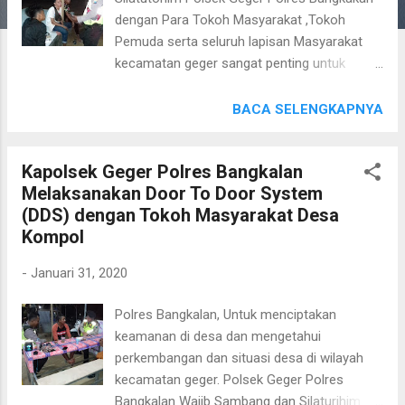
dengan Para Tokoh Masyarakat ,Tokoh
Pemuda serta seluruh lapisan Masyarakat
kecamatan geger sangat penting untuk
kedekatan. Jumat (31/01/2020) pukul 19.00
Wib.Bripka Agung melaksanakan kegiatan
BACA SELENGKAPNYA
dialogis dan tatap muka dengan Pemuda
desa Kompol.Bripka Agung memberi
Kapolsek Geger Polres Bangkalan
himbauan kepada Pemuda desa Kompol
Melaksanakan Door To Door System
bijak bermedia sosial dan tidak membuat
(DDS) dengan Tokoh Masyarakat Desa
atau mempercayai berita Hoax yang ada di
Kompol
media sosial.Karena tanpa peran aktif
pemakai media sosial memerangi berita
-
Januari 31, 2020
hoax tidak akan berhasil. Dengan himbauan
yang di berikan Bripka Agung kepada Pemuda
Polres Bangkalan, Untuk menciptakan
desa Kompol sangat senang dan memahami
keamanan di desa dan mengetahui
apa yang dimaksud berita hoax yang sering
perkembangan dan situasi desa di wilayah
muncul dimedia sosial dan akan membantu
kecamatan geger. Polsek Geger Polres
memeranginya. "Anggota kami akan selalu
Bangkalan Wajib Sambang dan Silaturihim