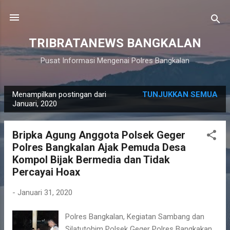
Langsung ke konten utama
TRIBRATANEWS BANGKALAN
Pusat Informasi Mengenai Polres Bangkalan
Menampilkan postingan dari
TUNJUKKAN SEMUA
P
Januari, 2020
o
s
Bripka Agung Anggota Polsek Geger
t
Polres Bangkalan Ajak Pemuda Desa
i
Kompol Bijak Bermedia dan Tidak
n
Percayai Hoax
g
-
Januari 31, 2020
a
n
Polres Bangkalan, Kegiatan Sambang dan
Silatutohim Polsek Geger Polres Bangkakan