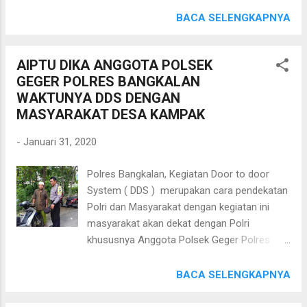
keliling ,akan tetapi juga melaksanakan
Wib.Aiptu Dika melaksanakan kegiatan
BACA SELENGKAPNYA
dialogis agar polisi mengetahui situasi
dialogis dan tatap muka dengan Masyarakat
kamtibmas wilayahnya" ujarnya. Hms Sepulu
desa Kompol.Aiptu Dika memberi himbauan
AIPTU DIKA ANGGOTA POLSEK
kepada Masyarakat desa Kompol bijak
GEGER POLRES BANGKALAN
bermedia sosial dan tidak membuat atau
WAKTUNYA DDS DENGAN
mempercayai berita Hoax yang ada di media
MASYARAKAT DESA KAMPAK
sosial.Karena tanpa peran aktif pemakai
media sosial memerangi berita hoax tidak
-
Januari 31, 2020
akan berhasil. Dengan himbauan yang di
berikan Aiptu Dika kepada Masyarakat desa
Polres Bangkalan, Kegiatan Door to door
Kompol sangat senang dan memahami apa
System ( DDS ) merupakan cara pendekatan
yang dimaksud berita hoax yang sering
Polri dan Masyarakat dengan kegiatan ini
muncul dimedia sosial dan akan membantu
masyarakat akan dekat dengan Polri
memeranginya. "Anggota kami akan selalu
khususnya Anggota Polsek Geger Polres
memberi himbauan kamtibmas ketika
Bangkalan. Hari ini Jumat (31/01/2020) pukul
sedang sambang dan silaturohim dengan
08.30 Wib.Aiptu Dika melaksanakan sambang
BACA SELENGKAPNYA
seluruh lapisan masyarakat di wilayah
dan tatap muka dengan Masyarakat desa
kecamatan geger," pungkas Kapolres
Kampak .Aiptu Dika ini menyampaikan pesan