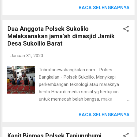
lalin, Anggota juga memberikan himbauan
Situasi aman dan nyaman disuatu wilayah
BACA SELENGKAPNYA
kamtibmas dan menegur masyarakat
sangat tergantung dengan peran Bhabin di
pengguna jalan yang tidak tertib" ujar
Desa binaannya seperti sambang/DDS, serta
Kapolres Bangkalan AKBP Rama Samtama
Dua Anggota Polsek Sukolilo
Binluh. Bhabinkambtibmas Polsek Sepulu
Putra, S.I.K, M.Si, M.H. ( Hms TB)
Melaksanakan jama'ah dimasjid Jamik
Bripka Fuad Dan Bripka Pradika , DDS dan
Desa Sukolilo Barat
tatap muka warganya saat berada di warung
kopi, Bhabin Bripka Fuad Dalam kegiatan
-
Januari 31, 2020
tersebut menyampaikan pesan-pesan
kamtibmas agar. ” Membantu Polri bersama-
Tribratanewsbangkalan.com - Polres
sama saling menjaga kamtibmas sehingga
Bangkalan - Polsek Sukolilo, Menyikapi
situasi wilayah Kec. Sepulu tetap aman dan
perkembangan teknologi atau maraknya
kondusif, ” kata Bripka Fuad. Menurut
berita Hoax di media sosial yg bertujuan
Kapolsek Sepulu Polres Bangkalan, “bentuk
untuk memecah belah bangsa, maka
kegiatan sambang tatap muka Bhabin
Anggota Polsek Sukolilo Polres Bangkalan
kepada Warga Masyarakat terus ditingkatkan
aktif tatap muka dengan jamaah masjid.
BACA SELENGKAPNYA
untuk memonitor situasi yang berkembang
Seperti giat hari ini Jum'at (31/1/20) usai
dan menjaga stabilitas kamtibmas” kata IPTU
sholat Isya Anggota polsek Sukolilo Aiptu
Buntoro, S.H. (Hms10)
Kanit Binmas Polsek Tanjungbumi
Sugina. dan Briptu Bayu melaksanakan tatap