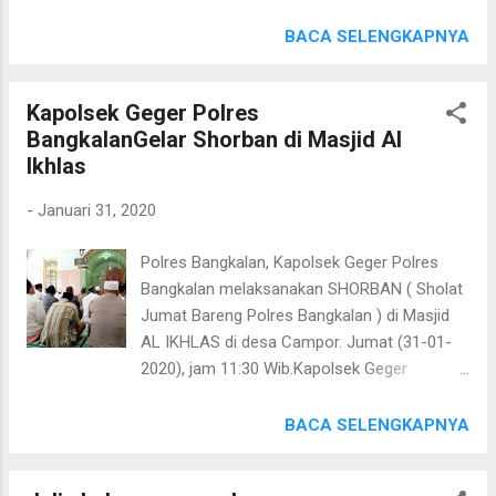
dengan warga, serta dengan para tokoh
Hms 10
agama dan tokoh masyarakat. Jumat siang
BACA SELENGKAPNYA
(31/01/2020) Kapolsek Tanjungbumi Polres
Bangkalan IPTU Puji Purnama, S H bersama
Kapolsek Geger Polres
Kanit Sabhara Aiptu Purnawansyah, Bripka
BangkalanGelar Shorban di Masjid Al
Imam Adhar dan Bripda Hoirul,
Ikhlas
melaksanakan program unggulan Kapolres
Bangkalan SHORBAN (Sholat Jumat Bareng
-
Januari 31, 2020
Polres Bangkalan) di Masjid Raudlatul
Karomah yang berada di Desa Paseseh
Polres Bangkalan, Kapolsek Geger Polres
Kecamatan Tanjungbumi Kabupaten
Bangkalan melaksanakan SHORBAN ( Sholat
Bangkalan yang diikuti oleh sekitar 250
Jumat Bareng Polres Bangkalan ) di Masjid
jamaah. Usai sholat jumat Kapolsek
AL IKHLAS di desa Campor. Jumat (31-01-
Tanjungbumi berdialog dengan jamaah dan
2020), jam 11:30 Wib.Kapolsek Geger
memberikan pesan kamtibmasnya, agar para
melaksanakan SHORBAN ( Sholat Jumat
jamaah tetap menjalin kerukunan dan
Bareng Polres Bangkalan ) di Masjid Al Ikhlas
BACA SELENGKAPNYA
menjaga ketertiban sesama warga
di desa Campor. SHORBAN ( Sholat Jumat
masyarakat. Kegiatan safari Jumat itu
Bareng Polres Bangkalan ) ini merupakan
dimaksudkan selain untuk meningkatkan