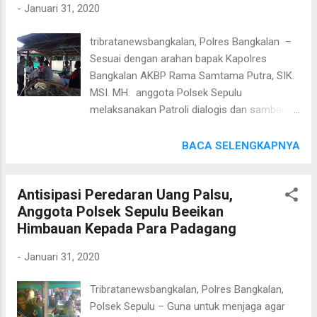
-
Januari 31, 2020
berbelanja di pasar palawija Campor.
Masyarakat sangat berterima kasih atas
tribratanewsbangkalan, Polres Bangkalan –
hadirnya anaggota polsek geger di pasar
Sesuai dengan arahan bapak Kapolres
palawija Kampak dan diharapkan setiap
Bangkalan AKBP Rama Samtama Putra, SIK.
pasaran palawija Campor anggota polsek
MSI. MH. anggota Polsek Sepulu
geger hadir untuk memberi rasa aman dan
melaksanakan Patroli dialogis dan sambang
nyaman pengunjung pasar untuk berbelanja.
atau DDS (Door To Door System) Warga
"Anggota kami sudah paham betul akan
Desa Sepulu Kec. Sepulu, kab. Bangkalan.
BACA SELENGKAPNYA
tugas dan kewajibannya, sehingga tanpa
Jumat (31/01/2020). Patroli Dialogis kali ini
diperintah pun mereka akan tetap
meliputi pengontrolan dan silaturrahmi
melaksanakan tugas dan kewajibannya untuk
Antisipasi Peredaran Uang Palsu,
dengan Warga dalam kesempatan itu
menjaga Wilayah Geger," tegas Kapolres B...
Anggota Polsek Sepulu Beeikan
anggota Polsek Sepulu Bripka Fuad
Himbauan Kepada Para Padagang
memberikan pesan – pesan Kamtibmas
secara Humanis kepada Warga yang sedang
-
Januari 31, 2020
berada gardu di Desa Sepulu, Kec. Sepulu,
kab. Bangkalan. Patroli dialogis tersebut
Tribratanewsbangkalan, Polres Bangkalan,
dilaksanakan sebagai upaya untuk menjaga
Polsek Sepulu – Guna untuk menjaga agar
situasi keamanan dan ketertiban masyarakat