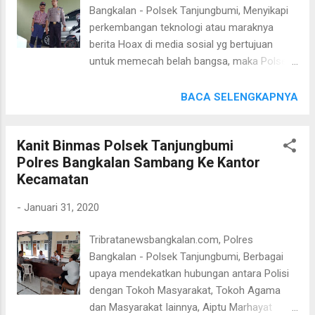
kamtibmas yang ada diwilayahnya sehingga
Bangkalan - Polsek Tanjungbumi, Menyikapi
bila ada gangguan kamtibmas bisa diketahui
perkembangan teknologi atau maraknya
dan di cegah supaya tidak terjadi di Desa"
berita Hoax di media sosial yg bertujuan
ungkap Kapolres Bangkalan AKBP Rama
untuk memecah belah bangsa, maka Polsek
Samtama Putra, S.I.K, M.Si, M.H. (hms TB)
Tanjungbumi Res Bangkalan aktif melakukan
Sambang Desa memberikan penyuluhan
BACA SELENGKAPNYA
kepada masyarakat. Seperti yang dilakukan
oleh Bripka Mahi Banit Binmas Polsek
Kanit Binmas Polsek Tanjungbumi
Tanjungbumi dan satu Anggota Polsek
Polres Bangkalan Sambang Ke Kantor
Tanjungbumi, Jum'at (31/01/2020), Bripka
Kecamatan
Mahi melakukan melaksanakan Binluh
kepada Masyarakat Desa Tanjungbumi
-
Januari 31, 2020
sambil berbincang-bincang santai, Bripka
Mahi mengajak untuk tidak mudah percaya
Tribratanewsbangkalan.com, Polres
dengan berita berita yang belum tentu
Bangkalan - Polsek Tanjungbumi, Berbagai
kebenarannya (Hoax) yang cenderung dapat
upaya mendekatkan hubungan antara Polisi
memecah belah persatuan dan kesatuan
dengan Tokoh Masyarakat, Tokoh Agama
bangsa, sharing dulu sebelum Share. "
dan Masyarakat Iainnya, Aiptu Marhayat
Diharapkan masyarakat dapat