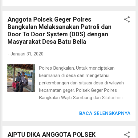
kesempatan," Tutur Kapolres Bangkalan
Purnawansyah Polsek Tanjungbumi
AKBP Rama Samtama Putra, S.I.K., M.Si., M.H.
Melakukan Commander Wish pagi berlokasi
(Hms Sepulu)
Anggota Polsek Geger Polres
di depan SDN Bumi Anyar 2 Desa Bumi Anyar
Bangkalan Melaksanakan Patroli dan
Kecamatan Tanjungbumi Kabupaten
Door To Door System (DDS) dengan
Bangkalan, yang merupakan titik padat
Masyarakat Desa Batu Bella
aktivitas terutamanya pagi hari karena ada
aktivitas masyarkat dan anak anak yang
-
Januari 31, 2020
berangkat sekolah. Sudah menjadi kewajiban
bagi Anggota Polsek Tanjungbumi sebelum
Polres Bangkalan, Untuk menciptakan
melaksanakan Apel Pagi, sebelumnya
keamanan di desa dan mengetahui
melaksanakan giat Pam Awal, memberikan
perkembangan dan situasi desa di wilayah
pelayanan kepada masyarakat dan juga
kecamatan geger. Polsek Geger Polres
anak-anak yang mau berangkat sekolah.
Bangkalan Wajib Sambang dan Silaturihim
Kegiatan tersebut selain karena perintah
dengan Tokoh dan Sesepuh Masyarakat
Pimpinan juga sebagai wujud dari pelayanan
Desa di kecamatan geger. Jumat
BACA SELENGKAPNYA
Polri. “Semoga dengan kegiatan ini
(31/01/2020 ) pukul 11.00 Wib .Aiptu Dika
masyarakat maupun pelajar dapat terlindungi
melaksanakan Patroli dan tatap muka
karena hadirnya Polisi ditengah-tengah
AIPTU DIKA ANGGOTA POLSEK
dengan Tokoh Masyarakat Desa Batu
pelajar yang membantu mengatur lalin dan