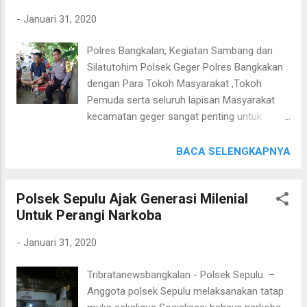
Dengan himbauan Aiptu Dika ke pada
-
Januari 31, 2020
Masyarakat desa campor ini sangat
berterima kasih dan aktif dalam kegiatan
Polres Bangkalan, Kegiatan Sambang dan
Poskampling. "Kegiatan sambang ini
Silatutohim Polsek Geger Polres Bangkakan
merupakan kegiatan Anggota Polsek Geger
dengan Para Tokoh Masyarakat ,Tokoh
Polres Bangkalan agar dekat dengan
Pemuda serta seluruh lapisan Masyarakat
masyarakat dan anggota polsek geger polres
kecamatan geger sangat penting untuk
bangkalan mengetahui setiap perkembangan
kedekatan. Jumat (31/01/2020) pukul 09.30
situasi dan kondisi di desa," pungkas
Wib.Aiptu Dika melaksanakan kegiatan
BACA SELENGKAPNYA
Kapolres Bangkalan AKBP Rama Samtama
dialogis dan tatap muka dengan Pemuda
Putra.S.I.K.,M.Si., M.H.
desa Kompol.Aiptu Dika memberi himbauan
Polsek Sepulu Ajak Generasi Milenial
kepada Pemuda desa Kompol bijak bermedia
Untuk Perangi Narkoba
sosial dan tidak membuat atau mempercayai
berita Hoax yang ada di media sosial.Karena
-
Januari 31, 2020
tanpa peran aktif pemakai media sosial
memerangi berita hoax tidak akan berhasil.
Tribratanewsbangkalan - Polsek Sepulu –
Dengan himbauan yang di berikan Aiptu Dika
Anggota polsek Sepulu melaksanakan tatap
kepada Pemuda desa Kompol sangat