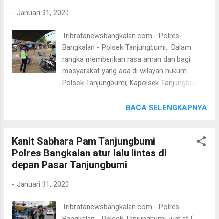
melaksanakan Patroli Ke Obyek Vital
-
Januari 31, 2020
pertokoan Emas Tanjungbumi, sambil
menyampaikan himbauan Kamtibmas
Tribratanewsbangkalan.com - Polres
kepada pegawai Toko Emas untuk selalu
Bangkalan - Polsek Tanjungbumi, Dalam
tingkatkan kewaspadaan, karena kejahatan
rangka memberikan rasa aman dan bagi
terjadi bukan ada niat tapi juga karena
masyarakat yang ada di wilayah hukum
adanya kesempatan. "Guna memberikan
Polsek Tanjungbumi, Kapolsek Tanjungbumi
rasa aman kepada masyarakat yang akan
IPTU PUJI PURNAMA, S.H, perintahkan
melakukan transaksi jual beli emas di
Anggota untuk Rutin melaksanakan Patroli
BACA SELENGKAPNYA
pertokoan emas Tanjungbumi, Kapolsek
untuk mencegah gangguan Kamtibmas
menempatkan 2 anggotanya, diambilkan dari
terutama di tempat tempat rawan kejahatan
1 dari petugas jaga dan 1 Staf setiap hari
Kanit Sabhara Pam Tanjungbumi
3C yang ada di wilayah hukum Polsek
Senin s/d Sabtu" ujar Kapolres Bangkalan A...
Polres Bangkalan atur lalu lintas di
Tanjungbumi. Seperti yang dilaksanakan
depan Pasar Tanjungbumi
pada hari ini, Jum'at 31/12/19, Jam 14:00
Wib, Aiptu Agus Bhabinkamtibmas dan satu
-
Januari 31, 2020
Anggota Polsek Tanjungbumi melaksanakan
Patroli tempat Wisata Pantai Biru Desa
Tribratanewsbangkalan.com - Polres
Telaga Biru Desa Telaga Biru, Kecamatan
Bangkalan - Polsek Tanjungbumi, jum'at {