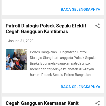
Kanit Binmas Polsek Tanjungbumi
menyampaikan kepada keluarganya atau
melaksanakan ke kantor Kecamatan
BACA SELENGKAPNYA
Masyarakat lainnya agar tidak mudah
Tanjungbumi, Seperti pada hari ini Jum'at
termakan atau percaya dengan berita Hoax
31/01/2020. Kapolres Bangkalan AKBP Rama
sehingga tetap terjaga kerukunan antar
Patroli Dialogis Polsek Sepulu Efektif
Samtama Putra, S.I.K., M.Si, M.H.
warga masyarakat di Kec Tanjungbumi" ujar
Cegah Gangguan Kamtibmas
mengungkapkan bahwa kegiatan yang
Kapolres Bangkalan AKBP Ra...
dilaksanakan anggota itu sebagai wujud
-
Januari 31, 2020
implementasi tindak lanjut Program
Promoter Kapolri dalam rangka Menjaga
Polres Bangkalan, "Tingkatkan Patroli
Kondusifitas Situasi Kamtibmas Aman
Dialogis Siang hari anggota Polsek Sepulu
Kondusif dengan cara mendekatkan dengan
Bripka Budi melaksanakan patroli untuk
Tokoh Masyarakat, Tokoh Agama dan warga
mencegah terjadinya kejahatan di wilayah
masyarakat lainnya, imbuhnya. Melalui
hukum Polsek Sepulu Polres Bangkalan.
kegiatan Sambang, Tatap Muka dan Dialogis
Jum'at, 31/01/2020. Patroli Siang Hari oleh
tersebut Anggota Polsek Tanjungbumi
personil Polsek Sepulu tersebut diarahkan
BACA SELENGKAPNYA
sekaligus menyampaikan himbauan
untuk menyambangi warga binaannya di
kamtibmas tentang ajakan kepada Tokoh
desa Sepulu kecamatan Sepulu kabupaten
Masyarakat, Tokoh Agama dan warga
Cegah Gangguan Keamanan Kanit
Bangkalan guna menyampaikan pentingnya
masyarakat Iainya untuk turut serta dalam