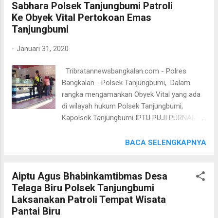
Sabhara Polsek Tanjungbumi Patroli
himbauan Kamtibmas serta menyusuri
upaya menjaga agar situasi kamtibmas
Ke Obyek Vital Pertokoan Emas
tempat tempat rawan terjadinya tindak
selalu dalam keadaan aman dan kondusif.
Tanjungbumi
kriminalitas. Patroli kemudian di lanjutkan ke
(Hms TB).
tempat tempat pemukiman penduduk dan
-
Januari 31, 2020
melakukan dialogis dengan warga guna
menciptakan situasi keakraban menggali
Tribratannewsbangkalan.com - Polres
informasi serta memberikan himbauan
Bangkalan - Polsek Tanjungbumi, Dalam
Kamtibmas agar selalu mewaspadai
rangka mengamankan Obyek Vital yang ada
lingkungannya. Kapolsek Sepulu Iptu Buntoro,
di wilayah hukum Polsek Tanjungbumi,
S.H. Menekankan kepada seluruh personilnya
Kapolsek Tanjungbumi IPTU PUJI PURNAMA,
untuk selalu mengenal, dekat dengan warga
S.H, perintahkan Anggota untuk Rutin
binaannya masing masing, sehingga apabila
melaksanakan Patroli untuk mencegah
BACA SELENGKAPNYA
ada permasalahan di desa cepat diketahui.
gangguan Kamtibmas terutama di tempat
Tugas kami adalah memberikan rasa aman
tempat Obyek Vital yang ada di wilayah
dan nyaman dihati mas...
Aiptu Agus Bhabinkamtibmas Desa
hukum Polsek Tanjungbumi. Seperti yang
Telaga Biru Polsek Tanjungbumi
dilaksanakan pada hari ini, Jum'at
Laksanakan Patroli Tempat Wisata
31/01/2020 Aiptu Purnawansyah Kanit
Pantai Biru
Sabahara Polsek Tanjungbumi