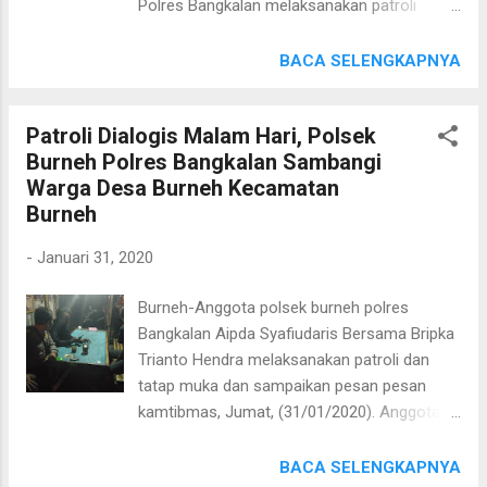
Polres Bangkalan melaksanakan patroli
peranan patroli sangat penting dalam rangka
dialogis di Desa Paseseh Kecamatan
menciptakan situasi kamtibmas yang aman
Tanjungbumi Kabupaten Bangkalan. Jum'at
BACA SELENGKAPNYA
dan kondusif.
(31/01/2020). Bripka Imam mengatakan,
"Kegiatan Dialogis ini bertujuan agar
Patroli Dialogis Malam Hari, Polsek
meningkatkan kewaspadaan dan
Burneh Polres Bangkalan Sambangi
mengantisipasi kerawanan kriminalitas di
Warga Desa Burneh Kecamatan
wilayah Desa Paseseh Kecamatan
Burneh
Tanjungbumi. Kapolres Bangkalan AKBP
Rama Samtama Putra, S.I.K., M.Si, M.H. ,
-
Januari 31, 2020
mengatakan, “Untuk meningkatkan
kewaspadaan wilayah maka anggota polsek
Burneh-Anggota polsek burneh polres
Tanjungbumi mengintesifkan patroli
Bangkalan Aipda Syafiudaris Bersama Bripka
menyampaikan himbauan kepada
Trianto Hendra melaksanakan patroli dan
Masyarakat untuk bersama sama jaga sit
tatap muka dan sampaikan pesan pesan
kamtibmas tetap aman kondusif" Selain
kamtibmas, Jumat, (31/01/2020). Anggota
menyampaikan pesan pesan kamtibmas,
Polsek Burneh Polres Bangkalan Aipda
Bripka Imam menghimbau kepada
Syafiudaris sambang warga Desa Burneh
BACA SELENGKAPNYA
Masyarakat Paseseh Kecamatan